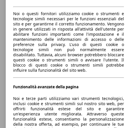
221 KW
Ø 9.
Noi o questi fornitori utilizziamo cookie o strumenti e
Discovery 2.0 si4 HSE 300cv 5p.ti auto my19
(300 PS)
l/10
tecnologie simili necessari per le funzioni essenziali del
sito e per garantirne il corretto funzionamento. Vengono
in genere utilizzati in risposta all'attività dell'utente per
abilitare funzioni importanti come l'impostazione e il
221 KW
Ø 9.
mantenimento delle informazioni di accesso o delle
Discovery 2.0 i4 S awd 300cv 5p.ti auto
(300 PS)
l/10
preferenze sulla privacy. L'uso di questi cookie o
tecnologie simili non può normalmente essere
disabilitato. Tuttavia, alcuni browser potrebbero bloccare
221 KW
Ø 9.
Discovery 2.0 si4 HSE 300cv 7p.ti auto
questi cookie o strumenti simili o avvisare l'utente. Il
(300 PS)
l/10
blocco di questi cookie o strumenti simili potrebbe
influire sulla funzionalità del sito web.
SUV/Fuoristrada/Pick-up
2009 - 2016
Land Rover
Discovery 4 Diesel
221 KW
Ø 9.
Diesel
Dimensioni (L/l/A):
Discovery 2.0 i4 S awd 300cv 7p.ti auto
Funzionalità avanzate della pagina
(300 PS)
l/10
da 4830 x 1920 x 1890 mm
Potenza:
Model Version
Noi e terze parti utilizziamo vari strumenti tecnologici,
155 - 183 KW (211 - 249 PS)
221 KW
Ø 9.
inclusi cookie e strumenti simili sul nostro sito web, per
Discovery 2.0 si4 HSE 300cv 7p.ti auto my19
Porte:
(300 PS)
l/10
offrirti funzionalità estese del sito e garantire
5
un'esperienza utente migliorata. Attraverso queste
Sedili:
Leistung
Ver
funzionalità estese, consentiamo la personalizzazione
5 - 7
della nostra offerta, ad esempio, per continuare le tue
Bagagliaio: