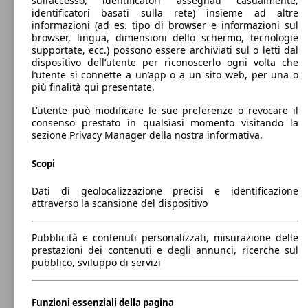
sull’accesso, identificatori assegnati casualmente,
SUV/Fuoristrada/Pick-up
Dal 2016
Land Rover
Discovery 2017 Diesel
identificatori basati sulla rete) insieme ad altre
informazioni (ad es. tipo di browser e informazioni sul
Benzina
Dimensioni (L/l/A):
browser, lingua, dimensioni dello schermo, tecnologie
da 4970 x 2070 x 1890 mm
supportate, ecc.) possono essere archiviati sul o letti dal
Potenza:
dispositivo dell’utente per riconoscerlo ogni volta che
Model Version
132 - 225 KW (180 - 306 PS)
l’utente si connette a un’app o a un sito web, per una o
Discovery 2.0 i4 R-Dynamic S awd 300cv
221 KW
Ø 9.
Porte:
più finalità qui presentate.
7p.ti auto
(300 PS)
l/10
5
Sedili:
L’utente può modificare le sue preferenze o revocare il
Leistung
Ver
5 - 7
consenso prestato in qualsiasi momento visitando la
Bagagliaio:
sezione Privacy Manager della nostra informativa.
1137 - 2500 Litri
Capacità di traino:
Scopi
0 - 3500 kg
Mostra versioni
Discovery 2.0 i4 R-Dynamic SE awd 300cv
221 KW
Ø 9.
Dati di geolocalizzazione precisi e identificazione
5p.ti auto
(300 PS)
l/10
attraverso la scansione del dispositivo
221 KW
Ø 9.
Discovery 2.0 si4 HSE 300cv 5p.ti auto
Pubblicità e contenuti personalizzati, misurazione delle
(300 PS)
l/10
prestazioni dei contenuti e degli annunci, ricerche sul
pubblico, sviluppo di servizi
Discovery 2.0 i4 R-Dynamic SE awd 300cv
221 KW
Ø 9.
Funzioni essenziali della pagina
7p.ti auto
(300 PS)
l/10