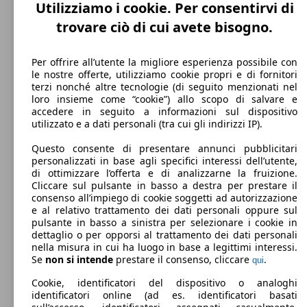
0 - 3500 kg
Utilizziamo i cookie. Per consentirvi di
Mostra versioni
trovare ciò di cui avete bisogno.
221 KW
Ø 9.
Per offrire all’utente la migliore esperienza possibile con
Discovery 2.0 i4 HSE awd 300cv 7p.ti auto
(300 PS)
l/10
le nostre offerte, utilizziamo cookie propri e di fornitori
terzi nonché altre tecnologie (di seguito menzionati nel
loro insieme come “cookie”) allo scopo di salvare e
accedere in seguito a informazioni sul dispositivo
utilizzato e a dati personali (tra cui gli indirizzi IP).
Questo consente di presentare annunci pubblicitari
personalizzati in base agli specifici interessi dell’utente,
Discovery 2.0 i4 R-Dynamic HSE awd 300cv
221 KW
Ø 9.
di ottimizzare l’offerta e di analizzarne la fruizione.
7p.ti auto
(300 PS)
l/10
Cliccare sul pulsante in basso a destra per prestare il
consenso all’impiego di cookie soggetti ad autorizzazione
e al relativo trattamento dei dati personali oppure sul
pulsante in basso a sinistra per selezionare i cookie in
dettaglio o per opporsi al trattamento dei dati personali
nella misura in cui ha luogo in base a legittimi interessi.
Se
non si intende
prestare il consenso, cliccare
.
qui
Discovery 2.0 i4 R-Dynamic S awd 300cv
221 KW
Ø 9.
Cookie, identificatori del dispositivo o analoghi
5p.ti auto
(300 PS)
l/10
identificatori online (ad es. identificatori basati