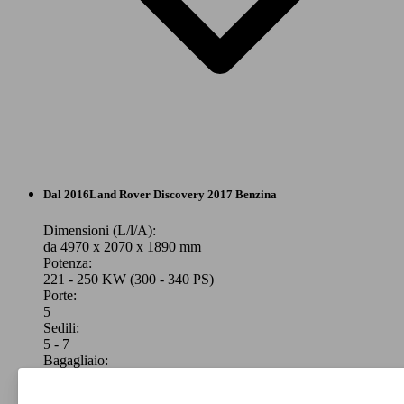
SUV/Fuoristrada/Pick-up
Dal 2016
Land Rover
Discovery 2017 Benzina
Benzina
Dimensioni (L/l/A):
da 4970 x 2070 x 1890 mm
Potenza:
Model Version
221 - 250 KW (300 - 340 PS)
Porte:
5
Sedili:
Leistung
Ver
5 - 7
Bagagliaio:
1137 - 2500 Litri
Capacità di traino: