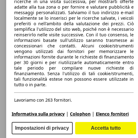
ricerche in una visita successiva, per mostrarti offerte
221 KW
Ø 9.
400 - 2558 Litri
Discovery 2.0 i4 SE awd 300cv 5p.ti auto
adatte alla tua zona o per fornire e valutare pubblicità e
(300 PS)
l/10
Capacità di traino:
messaggi personalizzati. Salviamo il tuo indirizzo e-mail
0 - 3500 kg
localmente se lo inserisci per le ricerche salvate, i veicoli
Mostra versioni
Discovery 2.0 si4 HSE Luxury 300cv 5p.ti
221 KW
Ø 9.
preferiti o nell'ambito della valutazione dei prezzi. Ciò
auto
(300 PS)
l/10
semplifica l'utilizzo del sito web, poiché non è necessario
reinserirlo nelle visite successive. Con il tuo consenso, le
177 KW
Ø 6.
informazioni basate sull'utilizzo saranno trasmesse ai
Discovery 2.0 sd4 HSE 240cv 5p.ti auto
(240 PS)
l/10
concessionari che contatti. Alcuni cookie/strumenti
221 KW
Ø 9.
vengono utilizzati dai fornitori per memorizzare le
Discovery 2.0 i4 SE awd 300cv 7p.ti auto
(300 PS)
l/10
informazioni fornite durante le richieste di finanziamento
per 30 giorni e per riutilizzarle automaticamente entro
tale periodo per compilare nuove richieste di
Discovery 2.0 si4 HSE Luxury 300cv 5p.ti
221 KW
Ø 9.
finanziamento. Senza l'utilizzo di tali cookie/strumenti,
auto my19
(300 PS)
l/10
tali funzionalità estese non possono essere utilizzate in
tutto o in parte.
177 KW
Ø 6.
Discovery 2.0 sd4 HSE 240cv 5p.ti auto my18
(240 PS)
l/10
221 KW
Ø 9.
Lavoriamo con 263 fornitori.
Discovery 2.0 i4 awd 300cv 5p.ti auto
(300 PS)
l/10
|
|
Informativa sulla privacy
Colophon
Elenco fornitori
Discovery 2.0 si4 HSE Luxury 300cv 7p.ti
221 KW
Ø 9.
auto
(300 PS)
l/10
Impostazioni di privacy
Accetta tutto
177 KW
Ø 7.