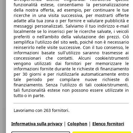
funzionalità estese, consentiamo la personalizzazione
Società
della nostra offerta, ad esempio, per continuare le tue
ricerche in una visita successiva, per mostrarti offerte
A proposito di AutoScout24
adatte alla tua zona o per fornire e valutare pubblicità e
messaggi personalizzati. Salviamo il tuo indirizzo e-mail
Stampa
localmente se lo inserisci per le ricerche salvate, i veicoli
preferiti o nell'ambito della valutazione dei prezzi. Ciò
Media
semplifica l'utilizzo del sito web, poiché non è necessario
reinserirlo nelle visite successive. Con il tuo consenso, le
Condizioni generali
informazioni basate sull'utilizzo saranno trasmesse ai
concessionari che contatti. Alcuni cookie/strumenti
Informazioni
vengono utilizzati dai fornitori per memorizzare le
informazioni fornite durante le richieste di finanziamento
Privacy
per 30 giorni e per riutilizzarle automaticamente entro
Dichiarazione di Accessibilità
tale periodo per compilare nuove richieste di
finanziamento. Senza l'utilizzo di tali cookie/strumenti,
tali funzionalità estese non possono essere utilizzate in
Servizi
tutto o in parte.
Area rivenditori
Lavoriamo con 263 fornitori.
Sempre con te
|
|
Informativa sulla privacy
Colophon
Elenco fornitori
AutoScout24 per iOS