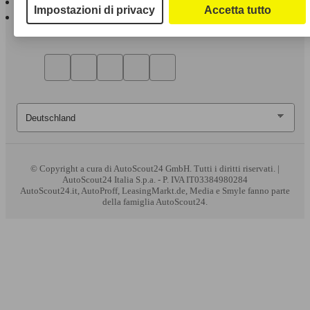
Impostazioni di privacy
Accetta tutto
AutoScout24 per Android
© Copyright
a cura di AutoScout24 GmbH. Tutti i diritti riservati. |
AutoScout24 Italia S.p.a. - P. IVA IT03384980284
AutoScout24.it, AutoProff, LeasingMarkt.de, Media e Smyle fanno parte
della famiglia AutoScout24.