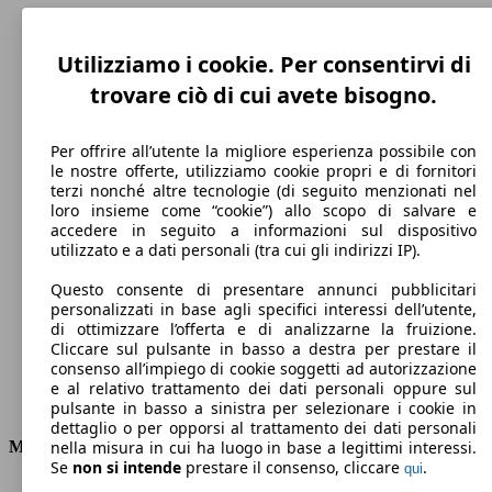
Utilizziamo i cookie. Per consentirvi di
trovare ciò di cui avete bisogno.
Per offrire all’utente la migliore esperienza possibile con
le nostre offerte, utilizziamo cookie propri e di fornitori
terzi nonché altre tecnologie (di seguito menzionati nel
loro insieme come “cookie”) allo scopo di salvare e
accedere in seguito a informazioni sul dispositivo
177 km/h
utilizzato e a dati personali (tra cui gli indirizzi IP).
Velocità massima
Questo consente di presentare annunci pubblicitari
personalizzati in base agli specifici interessi dell’utente,
di ottimizzare l’offerta e di analizzarne la fruizione.
Cliccare sul pulsante in basso a destra per prestare il
Elettrica/Benzina
consenso all’impiego di cookie soggetti ad autorizzazione
e al relativo trattamento dei dati personali oppure sul
Carburante
pulsante in basso a sinistra per selezionare i cookie in
dettaglio o per opporsi al trattamento dei dati personali
Motore e Prestazioni
nella misura in cui ha luogo in base a legittimi interessi.
Se
non si intende
prestare il consenso, cliccare
.
qui