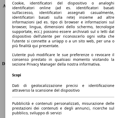
KW (PS)
107 kW (146 PS)
Cookie, identificatori del dispositivo o analoghi
Accelerazione (0-100 km/h)
8.7s
identificatori online (ad es. identificatori basati
Velocità massima (km/h)
177 km/h
sull’accesso, identificatori assegnati casualmente,
identificatori basati sulla rete) insieme ad altre
Numero di marce
-
informazioni (ad es. tipo di browser e informazioni sul
Coppia
180 nm
browser, lingua, dimensioni dello schermo, tecnologie
Cilindrata
1987 ccm
supportate, ecc.) possono essere archiviati sul o letti dal
Carburante
Elettrica/Benzina
dispositivo dell’utente per riconoscerlo ogni volta che
Cilindri
4
l’utente si connette a un’app o a un sito web, per una o
più finalità qui presentate.
Trasmissione
Automatico
Tipo di trazione
Integrale
L’utente può modificare le sue preferenze o revocare il
consenso prestato in qualsiasi momento visitando la
Dimensioni
sezione Privacy Manager della nostra informativa.
Lunghezza
4500 mm
Scopi
Altezza
1540 mm
Dati di geolocalizzazione precisi e identificazione
Larghezza
1840 mm
attraverso la scansione del dispositivo
Passo
2640 mm
Peso massimo
2110 kg
Pubblicità e contenuti personalizzati, misurazione delle
Carico massimo
-
prestazioni dei contenuti e degli annunci, ricerche sul
Porte
5
pubblico, sviluppo di servizi
Sedili
5