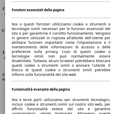
Carico sul tetto
-
Capacità di traino (senza freni)
-
Funzioni essenziali della pagina
Capacità di traino (con freni)
750 kg
Volume del bagagliaio
320 l
Noi o questi fornitori utilizziamo cookie o strumenti e
tecnologie simili necessari per le funzioni essenziali del
Consumi
sito e per garantirne il corretto funzionamento. Vengono
in genere utilizzati in risposta all'attività dell'utente per
Emissioni di CO2*
-
abilitare funzioni importanti come l'impostazione e il
mantenimento delle informazioni di accesso o delle
Consumo (urbano)
-
preferenze sulla privacy. L'uso di questi cookie o
Consumo (extra-urbano)
-
tecnologie simili non può normalmente essere
Consumo (combinato)*
-
disabilitato. Tuttavia, alcuni browser potrebbero bloccare
Classe di emissione
Euro 6
questi cookie o strumenti simili o avvisare l'utente. Il
Capacità del serbatoio
43 l
blocco di questi cookie o strumenti simili potrebbe
influire sulla funzionalità del sito web.
AutoScout24 non si assume alcuna responsabilità per la correttezza
dei dati.
Torna su
Funzionalità avanzate della pagina
Noi e terze parti utilizziamo vari strumenti tecnologici,
inclusi cookie e strumenti simili sul nostro sito web, per
Benvenuti su AutoScout24, il mercato auto europeo.
offrirti funzionalità estese del sito e garantire
un'esperienza utente migliorata. Attraverso queste