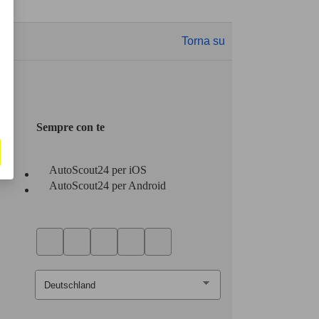
Torna su
Sempre con te
AutoScout24 per iOS
AutoScout24 per Android