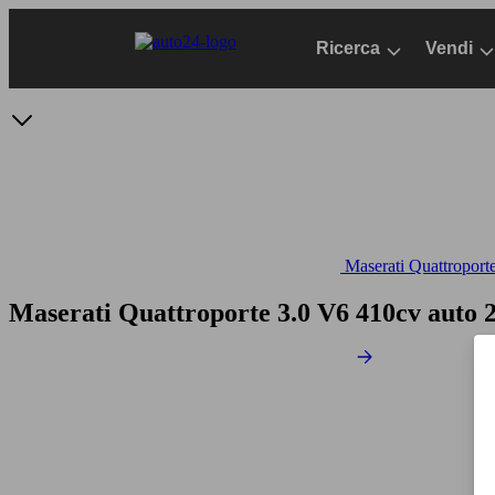
Passa
al
Ricerca
Vendi
contenuto
principale
Maserati Quattroporte
Maserati Quattroporte 3.0 V6 410cv auto