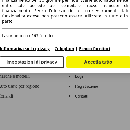
finanziamento per 30 giorni e per riutilizzarle automaticamente
entro tale periodo per compilare nuove richieste di
 dati.
finanziamento. Senza l'utilizzo di tali cookie/strumenti, tali
funzionalità estese non possono essere utilizzate in tutto o in
parte.
Lavoriamo con 263 fornitori.
ropeo.
|
|
Informativa sulla privacy
Colophon
Elenco fornitori
Area rivenditori
Impostazioni di privacy
Accetta tutto
Contatti
Servizi per i dealer
arche e modelli
Login
uto usate per regione
Registrazione
onsigli
Contatti