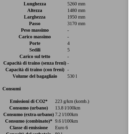
Lunghezza
5260 mm
Altezza
1480 mm
Larghezza
1950 mm
Passo
3170 mm
Peso massimo
-
Carico massimo
-
Porte
4
Sedili
5
Carico sul tetto
-
Capacità di traino (senza freni)
-
Capacità di traino (con freni)
-
Volume del bagagliaio
530 l
Consumi
Emissioni di CO2*
223 g/km (komb.)
Consumo (urbano)
13.8 l/100km
Consumo (extra-urbano)
7.2 l/100km
Consumo (combinato)*
9.6 l/100km
Classe di emissione
Euro 6