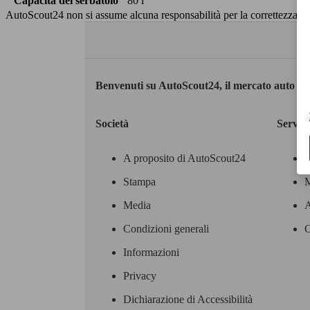
Capacità del serbatoio
80 l
AutoScout24 non si assume alcuna responsabilità per la correttezza dei
Benvenuti su AutoScout24, il mercato auto eu
Società
Servizi
A proposito di AutoScout24
Stampa
M
Media
A
Condizioni generali
C
Informazioni
Privacy
Dichiarazione di Accessibilità