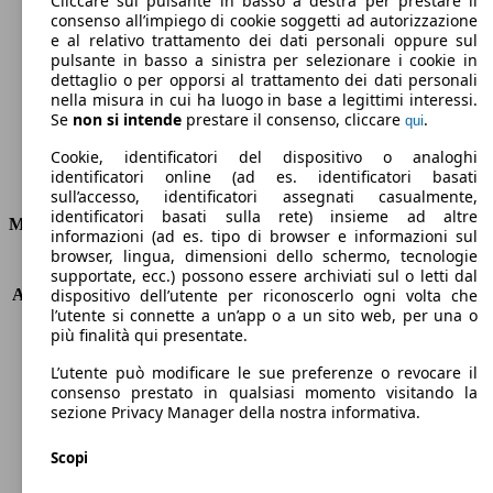
Cliccare sul pulsante in basso a destra per prestare il
consenso all’impiego di cookie soggetti ad autorizzazione
Emissioni di CO2 (combinato)*
e al relativo trattamento dei dati personali oppure sul
pulsante in basso a sinistra per selezionare i cookie in
dettaglio o per opporsi al trattamento dei dati personali
nella misura in cui ha luogo in base a legittimi interessi.
Se
non si intende
prestare il consenso, cliccare
.
qui
Ø 11.2 l/100km
Cookie, identificatori del dispositivo o analoghi
identificatori online (ad es. identificatori basati
Consumi
sull’accesso, identificatori assegnati casualmente,
identificatori basati sulla rete) insieme ad altre
Motore e Prestazioni
informazioni (ad es. tipo di browser e informazioni sul
browser, lingua, dimensioni dello schermo, tecnologie
KW (PS)
316 kW (430 PS)
supportate, ecc.) possono essere archiviati sul o letti dal
Accelerazione (0-100 km/h)
5.0s
dispositivo dell’utente per riconoscerlo ogni volta che
l’utente si connette a un’app o a un sito web, per una o
Velocità massima (km/h)
288 km/h
più finalità qui presentate.
Numero di marce
8
Coppia
580 nm
L’utente può modificare le sue preferenze o revocare il
Cilindrata
2979 ccm
consenso prestato in qualsiasi momento visitando la
sezione Privacy Manager della nostra informativa.
Carburante
Benzina
Cilindri
6
Scopi
Trasmissione
Automatico
Tipo di trazione
trazione posteriore