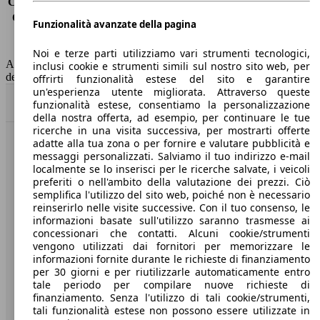
Consumo (extra-urbano)
8.7 l/100km
Consumo (combinato)*
11.2 l/100km
Funzionalità avanzate della pagina
Classe di emissione
Euro 6
Capacità del serbatoio
80 l
Noi e terze parti utilizziamo vari strumenti tecnologici,
AutoScout24 non si assume alcuna responsabilità per la correttezza
inclusi cookie e strumenti simili sul nostro sito web, per
dei dati.
offrirti funzionalità estese del sito e garantire
un'esperienza utente migliorata. Attraverso queste
Torna su
funzionalità estese, consentiamo la personalizzazione
della nostra offerta, ad esempio, per continuare le tue
ricerche in una visita successiva, per mostrarti offerte
adatte alla tua zona o per fornire e valutare pubblicità e
Benvenuti su AutoScout24, il mercato auto europeo.
messaggi personalizzati. Salviamo il tuo indirizzo e-mail
localmente se lo inserisci per le ricerche salvate, i veicoli
preferiti o nell'ambito della valutazione dei prezzi. Ciò
Società
semplifica l'utilizzo del sito web, poiché non è necessario
reinserirlo nelle visite successive. Con il tuo consenso, le
A proposito di AutoScout24
informazioni basate sull'utilizzo saranno trasmesse ai
concessionari che contatti. Alcuni cookie/strumenti
Stampa
vengono utilizzati dai fornitori per memorizzare le
informazioni fornite durante le richieste di finanziamento
Media
per 30 giorni e per riutilizzarle automaticamente entro
tale periodo per compilare nuove richieste di
Condizioni generali
finanziamento. Senza l'utilizzo di tali cookie/strumenti,
tali funzionalità estese non possono essere utilizzate in
Informazioni