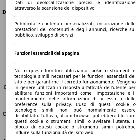
Dati di geolocalizzazione precisi e identificazione
attraverso la scansione del dispositivo
Dimensioni
Pubblicità e contenuti personalizzati, misurazione delle
Lunghezza
5260 mm
prestazioni dei contenuti e degli annunci, ricerche sul
Altezza
1480 mm
pubblico, sviluppo di servizi
Larghezza
1950 mm
Passo
3170 mm
Peso massimo
-
Funzioni essenziali della pagina
Carico massimo
-
Porte
4
Noi o questi fornitori utilizziamo cookie o strumenti e
Sedili
5
tecnologie simili necessari per le funzioni essenziali del
Carico sul tetto
-
sito e per garantirne il corretto funzionamento. Vengono
Capacità di traino (senza freni)
-
in genere utilizzati in risposta all'attività dell'utente per
abilitare funzioni importanti come l'impostazione e il
Capacità di traino (con freni)
-
mantenimento delle informazioni di accesso o delle
Volume del bagagliaio
530 l
preferenze sulla privacy. L'uso di questi cookie o
tecnologie simili non può normalmente essere
Consumi
disabilitato. Tuttavia, alcuni browser potrebbero bloccare
questi cookie o strumenti simili o avvisare l'utente. Il
blocco di questi cookie o strumenti simili potrebbe
Emissioni di CO2*
254 g/km (komb.)
influire sulla funzionalità del sito web.
Consumo (urbano)
15.4 l/100km