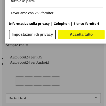
tutto o in parte.
Privacy
Lavoriamo con 263 fornitori.
Dichiarazione di Accessibilità
|
|
Informativa sulla privacy
Colophon
Elenco fornitori
Servizi
Area rivenditori
Impostazioni di privacy
Accetta tutto
Sempre con te
AutoScout24 per iOS
AutoScout24 per Android