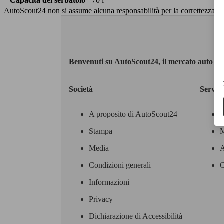
Capacità del serbatoio
70 l
AutoScout24 non si assume alcuna responsabilità per la correttezza dei
Benvenuti su AutoScout24, il mercato auto eu
Società
Servizi
A proposito di AutoScout24
Stampa
M
Media
A
Condizioni generali
C
Informazioni
Privacy
Dichiarazione di Accessibilità