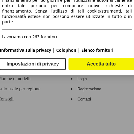
finanziamento per 30 giorni e per riutilizzarle automaticamente
entro tale periodo per compilare nuove richieste di
 dati.
finanziamento. Senza l'utilizzo di tali cookie/strumenti, tali
funzionalità estese non possono essere utilizzate in tutto o in
parte.
Lavoriamo con 263 fornitori.
ropeo.
|
|
Informativa sulla privacy
Colophon
Elenco fornitori
Area rivenditori
Impostazioni di privacy
Accetta tutto
Contatti
Servizi per i dealer
arche e modelli
Login
uto usate per regione
Registrazione
onsigli
Contatti