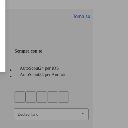
Torna su
Sempre con te
AutoScout24 per iOS
AutoScout24 per Android