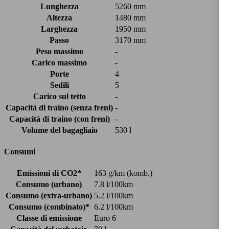
Lunghezza
5260 mm
Altezza
1480 mm
Larghezza
1950 mm
Passo
3170 mm
Peso massimo
-
Carico massimo
-
Porte
4
Sedili
5
Carico sul tetto
-
Capacità di traino (senza freni)
-
Capacità di traino (con freni)
-
Volume del bagagliaio
530 l
Consumi
Emissioni di CO2*
163 g/km (komb.)
Consumo (urbano)
7.8 l/100km
Consumo (extra-urbano)
5.2 l/100km
Consumo (combinato)*
6.2 l/100km
Classe di emissione
Euro 6