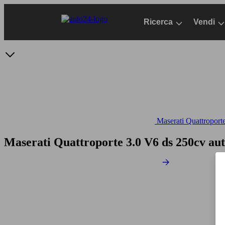
Passa
al
Ricerca
Vendi
contenuto
principale
Maserati Quattroporte
Maserati Quattroporte 3.0 V6 ds 250cv au