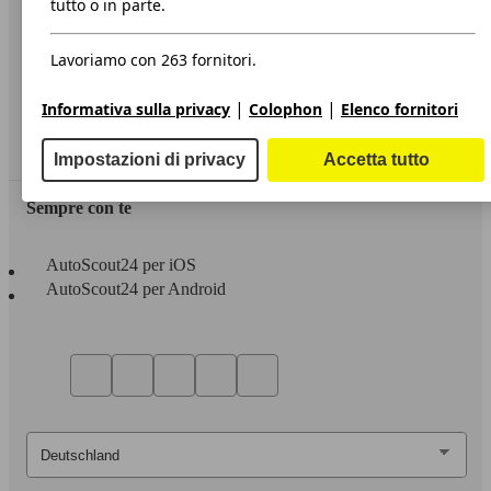
tutto o in parte.
Privacy
Lavoriamo con 263 fornitori.
Dichiarazione di Accessibilità
|
|
Informativa sulla privacy
Colophon
Elenco fornitori
Servizi
Area rivenditori
Impostazioni di privacy
Accetta tutto
Sempre con te
AutoScout24 per iOS
AutoScout24 per Android