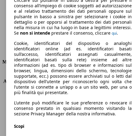
Cliccare sul pulsante in basso a destra per prestare il
consenso all’impiego di cookie soggetti ad autorizzazione
Emissioni di CO2 (combinato)*
e al relativo trattamento dei dati personali oppure sul
pulsante in basso a sinistra per selezionare i cookie in
dettaglio o per opporsi al trattamento dei dati personali
nella misura in cui ha luogo in base a legittimi interessi.
Se
non si intende
prestare il consenso, cliccare
.
qui
Ø 6.2 l/100km
Cookie, identificatori del dispositivo o analoghi
identificatori online (ad es. identificatori basati
Consumi
sull’accesso, identificatori assegnati casualmente,
identificatori basati sulla rete) insieme ad altre
Motore e Prestazioni
informazioni (ad es. tipo di browser e informazioni sul
browser, lingua, dimensioni dello schermo, tecnologie
KW (PS)
202 kW (275 PS)
supportate, ecc.) possono essere archiviati sul o letti dal
Accelerazione (0-100 km/h)
6.4s
dispositivo dell’utente per riconoscerlo ogni volta che
l’utente si connette a un’app o a un sito web, per una o
Velocità massima (km/h)
250 km/h
più finalità qui presentate.
Numero di marce
8
Coppia
600 nm
L’utente può modificare le sue preferenze o revocare il
Cilindrata
2987 ccm
consenso prestato in qualsiasi momento visitando la
sezione Privacy Manager della nostra informativa.
Carburante
Diesel
Cilindri
6
Scopi
Trasmissione
Automatico
Tipo di trazione
trazione posteriore