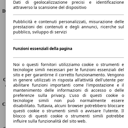
Dati di geolocalizzazione precisi e identificazione
attraverso la scansione del dispositivo
Dimensioni
Pubblicità e contenuti personalizzati, misurazione delle
Lunghezza
5260 mm
prestazioni dei contenuti e degli annunci, ricerche sul
Altezza
1480 mm
pubblico, sviluppo di servizi
Larghezza
1950 mm
Passo
3170 mm
Peso massimo
2540 kg
Funzioni essenziali della pagina
Carico massimo
-
Porte
4
Noi o questi fornitori utilizziamo cookie o strumenti e
Sedili
5
tecnologie simili necessari per le funzioni essenziali del
Carico sul tetto
-
sito e per garantirne il corretto funzionamento. Vengono
Capacità di traino (senza freni)
-
in genere utilizzati in risposta all'attività dell'utente per
abilitare funzioni importanti come l'impostazione e il
Capacità di traino (con freni)
-
mantenimento delle informazioni di accesso o delle
Volume del bagagliaio
530 l
preferenze sulla privacy. L'uso di questi cookie o
tecnologie simili non può normalmente essere
Consumi
disabilitato. Tuttavia, alcuni browser potrebbero bloccare
questi cookie o strumenti simili o avvisare l'utente. Il
blocco di questi cookie o strumenti simili potrebbe
Emissioni di CO2*
163 g/km (komb.)
influire sulla funzionalità del sito web.
Consumo (urbano)
7.8 l/100km