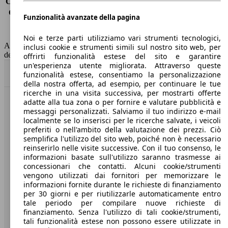
Consumo (extra-urbano)
5.2 l/100km
Consumo (combinato)*
6.2 l/100km
Funzionalità avanzate della pagina
Classe di emissione
Euro 5
Capacità del serbatoio
70 l
Noi e terze parti utilizziamo vari strumenti tecnologici,
AutoScout24 non si assume alcuna responsabilità per la correttezza
inclusi cookie e strumenti simili sul nostro sito web, per
dei dati.
offrirti funzionalità estese del sito e garantire
un'esperienza utente migliorata. Attraverso queste
Torna su
funzionalità estese, consentiamo la personalizzazione
della nostra offerta, ad esempio, per continuare le tue
ricerche in una visita successiva, per mostrarti offerte
adatte alla tua zona o per fornire e valutare pubblicità e
Benvenuti su AutoScout24, il mercato auto europeo.
messaggi personalizzati. Salviamo il tuo indirizzo e-mail
localmente se lo inserisci per le ricerche salvate, i veicoli
preferiti o nell'ambito della valutazione dei prezzi. Ciò
Società
semplifica l'utilizzo del sito web, poiché non è necessario
reinserirlo nelle visite successive. Con il tuo consenso, le
A proposito di AutoScout24
informazioni basate sull'utilizzo saranno trasmesse ai
concessionari che contatti. Alcuni cookie/strumenti
Stampa
vengono utilizzati dai fornitori per memorizzare le
informazioni fornite durante le richieste di finanziamento
Media
per 30 giorni e per riutilizzarle automaticamente entro
tale periodo per compilare nuove richieste di
Condizioni generali
finanziamento. Senza l'utilizzo di tali cookie/strumenti,
tali funzionalità estese non possono essere utilizzate in
Informazioni