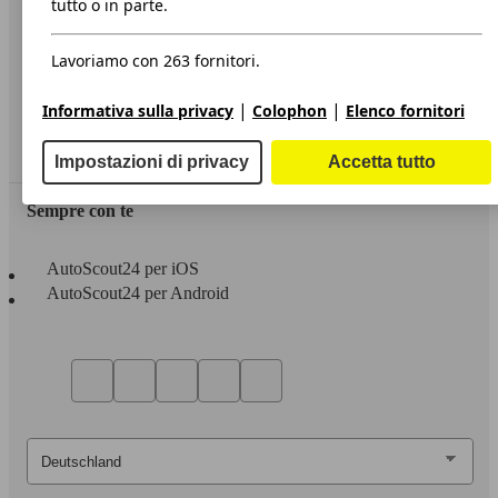
tutto o in parte.
Privacy
Lavoriamo con 263 fornitori.
Dichiarazione di Accessibilità
|
|
Informativa sulla privacy
Colophon
Elenco fornitori
Servizi
Area rivenditori
Impostazioni di privacy
Accetta tutto
Sempre con te
AutoScout24 per iOS
AutoScout24 per Android