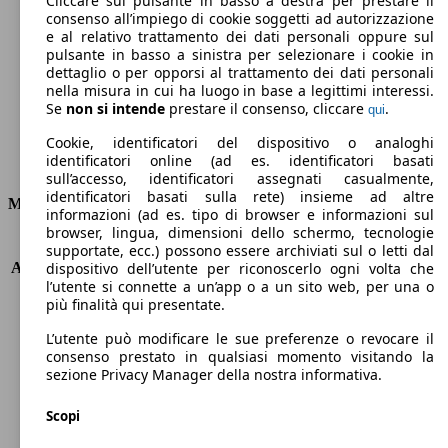
Cliccare sul pulsante in basso a destra per prestare il
consenso all’impiego di cookie soggetti ad autorizzazione
Emissioni di CO2 (combinato)*
e al relativo trattamento dei dati personali oppure sul
pulsante in basso a sinistra per selezionare i cookie in
dettaglio o per opporsi al trattamento dei dati personali
nella misura in cui ha luogo in base a legittimi interessi.
Se
non si intende
prestare il consenso, cliccare
.
qui
Ø 7.5 l/100km
Cookie, identificatori del dispositivo o analoghi
identificatori online (ad es. identificatori basati
Consumi
sull’accesso, identificatori assegnati casualmente,
identificatori basati sulla rete) insieme ad altre
Motore e Prestazioni
informazioni (ad es. tipo di browser e informazioni sul
browser, lingua, dimensioni dello schermo, tecnologie
KW (PS)
202 kW (275 PS)
supportate, ecc.) possono essere archiviati sul o letti dal
Accelerazione (0-100 km/h)
6.4s
dispositivo dell’utente per riconoscerlo ogni volta che
l’utente si connette a un’app o a un sito web, per una o
Velocità massima (km/h)
252 km/h
più finalità qui presentate.
Numero di marce
8
Coppia
600 nm
L’utente può modificare le sue preferenze o revocare il
Cilindrata
2987 ccm
consenso prestato in qualsiasi momento visitando la
sezione Privacy Manager della nostra informativa.
Carburante
Diesel
Cilindri
6
Scopi
Trasmissione
Automatico
Tipo di trazione
trazione posteriore