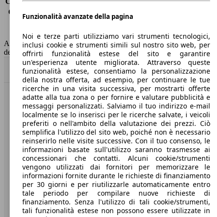
Consumo (extra-urbano)
6.6 l/100km
Consumo (combinato)*
7.5 l/100km
Funzionalità avanzate della pagina
Classe di emissione
Euro 6
Capacità del serbatoio
70 l
Noi e terze parti utilizziamo vari strumenti tecnologici,
AutoScout24 non si assume alcuna responsabilità per la correttezza
inclusi cookie e strumenti simili sul nostro sito web, per
dei dati.
offrirti funzionalità estese del sito e garantire
un'esperienza utente migliorata. Attraverso queste
Torna su
funzionalità estese, consentiamo la personalizzazione
della nostra offerta, ad esempio, per continuare le tue
ricerche in una visita successiva, per mostrarti offerte
adatte alla tua zona o per fornire e valutare pubblicità e
Benvenuti su AutoScout24, il mercato auto europeo.
messaggi personalizzati. Salviamo il tuo indirizzo e-mail
localmente se lo inserisci per le ricerche salvate, i veicoli
preferiti o nell'ambito della valutazione dei prezzi. Ciò
Società
semplifica l'utilizzo del sito web, poiché non è necessario
reinserirlo nelle visite successive. Con il tuo consenso, le
A proposito di AutoScout24
informazioni basate sull'utilizzo saranno trasmesse ai
concessionari che contatti. Alcuni cookie/strumenti
Stampa
vengono utilizzati dai fornitori per memorizzare le
informazioni fornite durante le richieste di finanziamento
Media
per 30 giorni e per riutilizzarle automaticamente entro
tale periodo per compilare nuove richieste di
Condizioni generali
finanziamento. Senza l'utilizzo di tali cookie/strumenti,
tali funzionalità estese non possono essere utilizzate in
Informazioni