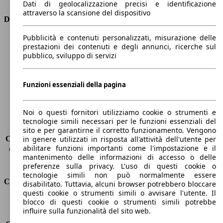
Dati di geolocalizzazione precisi e identificazione
attraverso la scansione del dispositivo
Dimensioni
Pubblicità e contenuti personalizzati, misurazione delle
Lunghezza
5260 mm
prestazioni dei contenuti e degli annunci, ricerche sul
Altezza
1480 mm
pubblico, sviluppo di servizi
Larghezza
1950 mm
Passo
3170 mm
Peso massimo
-
Funzioni essenziali della pagina
Carico massimo
-
Porte
4
Noi o questi fornitori utilizziamo cookie o strumenti e
Sedili
5
tecnologie simili necessari per le funzioni essenziali del
Carico sul tetto
-
sito e per garantirne il corretto funzionamento. Vengono
Capacità di traino (senza freni)
-
in genere utilizzati in risposta all'attività dell'utente per
abilitare funzioni importanti come l'impostazione e il
Capacità di traino (con freni)
-
mantenimento delle informazioni di accesso o delle
Volume del bagagliaio
530 l
preferenze sulla privacy. L'uso di questi cookie o
tecnologie simili non può normalmente essere
Consumi
disabilitato. Tuttavia, alcuni browser potrebbero bloccare
questi cookie o strumenti simili o avvisare l'utente. Il
blocco di questi cookie o strumenti simili potrebbe
Emissioni di CO2*
198 g/km (komb.)
influire sulla funzionalità del sito web.
Consumo (urbano)
9.1 l/100km