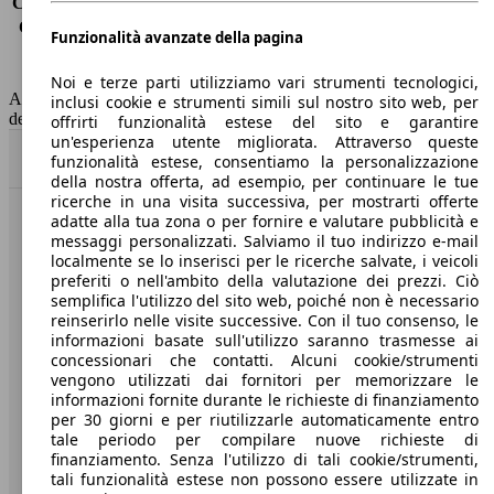
Consumo (extra-urbano)
5.2 l/100km
Consumo (combinato)*
6.2 l/100km
Funzionalità avanzate della pagina
Classe di emissione
Euro 6
Capacità del serbatoio
70 l
Noi e terze parti utilizziamo vari strumenti tecnologici,
AutoScout24 non si assume alcuna responsabilità per la correttezza
inclusi cookie e strumenti simili sul nostro sito web, per
dei dati.
offrirti funzionalità estese del sito e garantire
un'esperienza utente migliorata. Attraverso queste
Torna su
funzionalità estese, consentiamo la personalizzazione
della nostra offerta, ad esempio, per continuare le tue
ricerche in una visita successiva, per mostrarti offerte
adatte alla tua zona o per fornire e valutare pubblicità e
Benvenuti su AutoScout24, il mercato auto europeo.
messaggi personalizzati. Salviamo il tuo indirizzo e-mail
localmente se lo inserisci per le ricerche salvate, i veicoli
preferiti o nell'ambito della valutazione dei prezzi. Ciò
Società
semplifica l'utilizzo del sito web, poiché non è necessario
reinserirlo nelle visite successive. Con il tuo consenso, le
A proposito di AutoScout24
informazioni basate sull'utilizzo saranno trasmesse ai
concessionari che contatti. Alcuni cookie/strumenti
Stampa
vengono utilizzati dai fornitori per memorizzare le
informazioni fornite durante le richieste di finanziamento
Media
per 30 giorni e per riutilizzarle automaticamente entro
tale periodo per compilare nuove richieste di
Condizioni generali
finanziamento. Senza l'utilizzo di tali cookie/strumenti,
tali funzionalità estese non possono essere utilizzate in
Informazioni