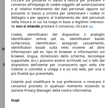
Cliccare sul pulsante in basso a destra per prestare il
consenso all’impiego di cookie soggetti ad autorizzazione
Emissioni di CO2 (combinato)*
e al relativo trattamento dei dati personali oppure sul
pulsante in basso a sinistra per selezionare i cookie in
dettaglio o per opporsi al trattamento dei dati personali
nella misura in cui ha luogo in base a legittimi interessi.
Se
non si intende
prestare il consenso, cliccare
.
qui
Ø 6.2 l/100km
Cookie, identificatori del dispositivo o analoghi
identificatori online (ad es. identificatori basati
Consumi
sull’accesso, identificatori assegnati casualmente,
identificatori basati sulla rete) insieme ad altre
Motore e Prestazioni
informazioni (ad es. tipo di browser e informazioni sul
browser, lingua, dimensioni dello schermo, tecnologie
KW (PS)
184 kW (250 PS)
supportate, ecc.) possono essere archiviati sul o letti dal
Accelerazione (0-100 km/h)
6.8s
dispositivo dell’utente per riconoscerlo ogni volta che
l’utente si connette a un’app o a un sito web, per una o
Velocità massima (km/h)
242 km/h
più finalità qui presentate.
Numero di marce
8
Coppia
600 nm
L’utente può modificare le sue preferenze o revocare il
Cilindrata
2987 ccm
consenso prestato in qualsiasi momento visitando la
sezione Privacy Manager della nostra informativa.
Carburante
Diesel
Cilindri
6
Scopi
Trasmissione
Automatico
Tipo di trazione
trazione posteriore