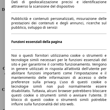
Dati di geolocalizzazione precisi e identificazione
attraverso la scansione del dispositivo
Dimensioni
Pubblicità e contenuti personalizzati, misurazione delle
Lunghezza
5260 mm
prestazioni dei contenuti e degli annunci, ricerche sul
Altezza
1480 mm
pubblico, sviluppo di servizi
Larghezza
1950 mm
Passo
3170 mm
Peso massimo
-
Funzioni essenziali della pagina
Carico massimo
-
Porte
4
Noi o questi fornitori utilizziamo cookie o strumenti e
Sedili
5
tecnologie simili necessari per le funzioni essenziali del
Carico sul tetto
-
sito e per garantirne il corretto funzionamento. Vengono
Capacità di traino (senza freni)
-
in genere utilizzati in risposta all'attività dell'utente per
abilitare funzioni importanti come l'impostazione e il
Capacità di traino (con freni)
-
mantenimento delle informazioni di accesso o delle
Volume del bagagliaio
530 l
preferenze sulla privacy. L'uso di questi cookie o
tecnologie simili non può normalmente essere
Consumi
disabilitato. Tuttavia, alcuni browser potrebbero bloccare
questi cookie o strumenti simili o avvisare l'utente. Il
blocco di questi cookie o strumenti simili potrebbe
Emissioni di CO2*
163 g/km (komb.)
influire sulla funzionalità del sito web.
Consumo (urbano)
7.9 l/100km