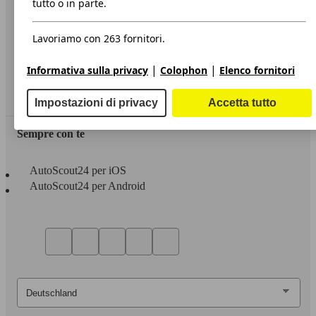
tutto o in parte.
Privacy
Lavoriamo con 263 fornitori.
Dichiarazione di Accessibilità
|
|
Informativa sulla privacy
Colophon
Elenco fornitori
Servizi
Area rivenditori
Impostazioni di privacy
Accetta tutto
Sempre con te
AutoScout24 per iOS
AutoScout24 per Android