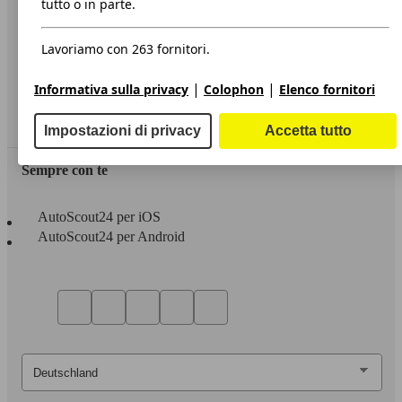
tutto o in parte.
Privacy
Lavoriamo con 263 fornitori.
Dichiarazione di Accessibilità
|
|
Informativa sulla privacy
Colophon
Elenco fornitori
Servizi
Area rivenditori
Impostazioni di privacy
Accetta tutto
Sempre con te
AutoScout24 per iOS
AutoScout24 per Android