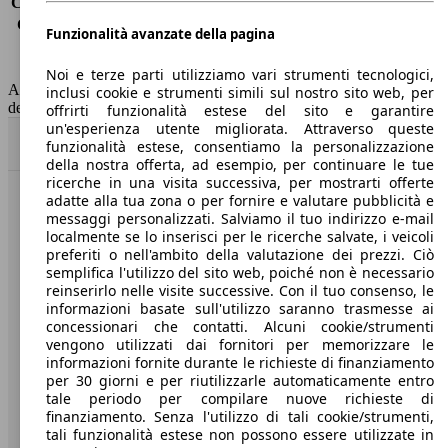
Consumo (extra-urbano)
7.1 l/100km
Consumo (combinato)*
9.7 l/100km
Funzionalità avanzate della pagina
Classe di emissione
Euro 6
Capacità del serbatoio
80 l
Noi e terze parti utilizziamo vari strumenti tecnologici,
AutoScout24 non si assume alcuna responsabilità per la correttezza
inclusi cookie e strumenti simili sul nostro sito web, per
dei dati.
offrirti funzionalità estese del sito e garantire
un'esperienza utente migliorata. Attraverso queste
Torna su
funzionalità estese, consentiamo la personalizzazione
della nostra offerta, ad esempio, per continuare le tue
ricerche in una visita successiva, per mostrarti offerte
adatte alla tua zona o per fornire e valutare pubblicità e
Benvenuti su AutoScout24, il mercato auto europeo.
messaggi personalizzati. Salviamo il tuo indirizzo e-mail
localmente se lo inserisci per le ricerche salvate, i veicoli
preferiti o nell'ambito della valutazione dei prezzi. Ciò
Società
semplifica l'utilizzo del sito web, poiché non è necessario
reinserirlo nelle visite successive. Con il tuo consenso, le
A proposito di AutoScout24
informazioni basate sull'utilizzo saranno trasmesse ai
concessionari che contatti. Alcuni cookie/strumenti
Stampa
vengono utilizzati dai fornitori per memorizzare le
informazioni fornite durante le richieste di finanziamento
Media
per 30 giorni e per riutilizzarle automaticamente entro
tale periodo per compilare nuove richieste di
Condizioni generali
finanziamento. Senza l'utilizzo di tali cookie/strumenti,
tali funzionalità estese non possono essere utilizzate in
Informazioni