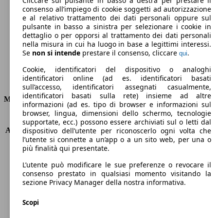
Cliccare sul pulsante in basso a destra per prestare il
consenso all’impiego di cookie soggetti ad autorizzazione
Emissioni di CO2 (combinato)*
e al relativo trattamento dei dati personali oppure sul
pulsante in basso a sinistra per selezionare i cookie in
dettaglio o per opporsi al trattamento dei dati personali
nella misura in cui ha luogo in base a legittimi interessi.
Se
non si intende
prestare il consenso, cliccare
.
qui
Ø 9.7 l/100km
Cookie, identificatori del dispositivo o analoghi
identificatori online (ad es. identificatori basati
Consumi
sull’accesso, identificatori assegnati casualmente,
identificatori basati sulla rete) insieme ad altre
Motore e Prestazioni
informazioni (ad es. tipo di browser e informazioni sul
browser, lingua, dimensioni dello schermo, tecnologie
KW (PS)
316 kW (430 PS)
supportate, ecc.) possono essere archiviati sul o letti dal
Accelerazione (0-100 km/h)
4.8s
dispositivo dell’utente per riconoscerlo ogni volta che
l’utente si connette a un’app o a un sito web, per una o
Velocità massima (km/h)
288 km/h
più finalità qui presentate.
Numero di marce
8
Coppia
550 nm
L’utente può modificare le sue preferenze o revocare il
Cilindrata
2979 ccm
consenso prestato in qualsiasi momento visitando la
sezione Privacy Manager della nostra informativa.
Carburante
Benzina
Cilindri
6
Scopi
Trasmissione
Automatico
Tipo di trazione
Integrale