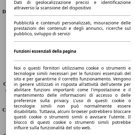
Dati di geolocalizzazione precisi e identificazione
attraverso la scansione del dispositivo
Dimensioni
Pubblicità e contenuti personalizzati, misurazione delle
Lunghezza
5260 mm
prestazioni dei contenuti e degli annunci, ricerche sul
Altezza
1480 mm
pubblico, sviluppo di servizi
Larghezza
1950 mm
Passo
3170 mm
Peso massimo
-
Funzioni essenziali della pagina
Carico massimo
-
Porte
4
Noi o questi fornitori utilizziamo cookie o strumenti e
Sedili
5
tecnologie simili necessari per le funzioni essenziali del
Carico sul tetto
-
sito e per garantirne il corretto funzionamento. Vengono
Capacità di traino (senza freni)
-
in genere utilizzati in risposta all'attività dell'utente per
abilitare funzioni importanti come l'impostazione e il
Capacità di traino (con freni)
-
mantenimento delle informazioni di accesso o delle
Volume del bagagliaio
530 l
preferenze sulla privacy. L'uso di questi cookie o
tecnologie simili non può normalmente essere
Consumi
disabilitato. Tuttavia, alcuni browser potrebbero bloccare
questi cookie o strumenti simili o avvisare l'utente. Il
blocco di questi cookie o strumenti simili potrebbe
Emissioni di CO2*
226 g/km (komb.)
influire sulla funzionalità del sito web.
Consumo (urbano)
14.2 l/100km