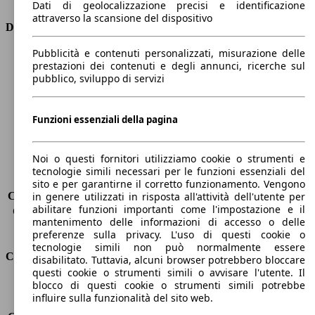
Dati di geolocalizzazione precisi e identificazione
attraverso la scansione del dispositivo
Dimensioni
Pubblicità e contenuti personalizzati, misurazione delle
Lunghezza
5260 mm
prestazioni dei contenuti e degli annunci, ricerche sul
Altezza
1480 mm
pubblico, sviluppo di servizi
Larghezza
1950 mm
Passo
3170 mm
Peso massimo
-
Funzioni essenziali della pagina
Carico massimo
-
Porte
4
Noi o questi fornitori utilizziamo cookie o strumenti e
Sedili
5
tecnologie simili necessari per le funzioni essenziali del
Carico sul tetto
-
sito e per garantirne il corretto funzionamento. Vengono
Capacità di traino (senza freni)
-
in genere utilizzati in risposta all'attività dell'utente per
abilitare funzioni importanti come l'impostazione e il
Capacità di traino (con freni)
-
mantenimento delle informazioni di accesso o delle
Volume del bagagliaio
530 l
preferenze sulla privacy. L'uso di questi cookie o
tecnologie simili non può normalmente essere
Consumi
disabilitato. Tuttavia, alcuni browser potrebbero bloccare
questi cookie o strumenti simili o avvisare l'utente. Il
blocco di questi cookie o strumenti simili potrebbe
Emissioni di CO2*
253 g/km (komb.)
influire sulla funzionalità del sito web.
Consumo (urbano)
14.4 l/100km