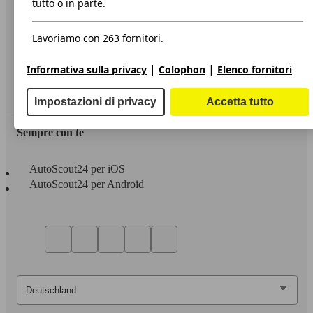
tutto o in parte.
Privacy
Lavoriamo con 263 fornitori.
Dichiarazione di Accessibilità
|
|
Informativa sulla privacy
Colophon
Elenco fornitori
Servizi
Area rivenditori
Impostazioni di privacy
Accetta tutto
Sempre con te
AutoScout24 per iOS
AutoScout24 per Android