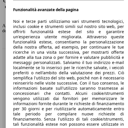
Consumo (extra-urbano)
9.3 l/100km
Consumo (combinato)*
11.2 l/100km
Funzionalità avanzate della pagina
Classe di emissione
Euro 6
Capacità del serbatoio
80 l
Noi e terze parti utilizziamo vari strumenti tecnologici,
AutoScout24 non si assume alcuna responsabilità per la correttezza
inclusi cookie e strumenti simili sul nostro sito web, per
dei dati.
offrirti funzionalità estese del sito e garantire
un'esperienza utente migliorata. Attraverso queste
Torna su
funzionalità estese, consentiamo la personalizzazione
della nostra offerta, ad esempio, per continuare le tue
ricerche in una visita successiva, per mostrarti offerte
adatte alla tua zona o per fornire e valutare pubblicità e
Benvenuti su AutoScout24, il mercato auto europeo.
messaggi personalizzati. Salviamo il tuo indirizzo e-mail
localmente se lo inserisci per le ricerche salvate, i veicoli
preferiti o nell'ambito della valutazione dei prezzi. Ciò
Società
semplifica l'utilizzo del sito web, poiché non è necessario
reinserirlo nelle visite successive. Con il tuo consenso, le
A proposito di AutoScout24
informazioni basate sull'utilizzo saranno trasmesse ai
concessionari che contatti. Alcuni cookie/strumenti
Stampa
vengono utilizzati dai fornitori per memorizzare le
informazioni fornite durante le richieste di finanziamento
Media
per 30 giorni e per riutilizzarle automaticamente entro
tale periodo per compilare nuove richieste di
Condizioni generali
finanziamento. Senza l'utilizzo di tali cookie/strumenti,
tali funzionalità estese non possono essere utilizzate in
Informazioni