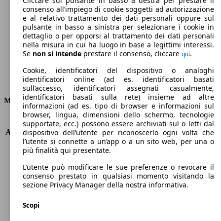
Cliccare sul pulsante in basso a destra per prestare il
consenso all’impiego di cookie soggetti ad autorizzazione
Emissioni di CO2 (combinato)*
e al relativo trattamento dei dati personali oppure sul
pulsante in basso a sinistra per selezionare i cookie in
dettaglio o per opporsi al trattamento dei dati personali
nella misura in cui ha luogo in base a legittimi interessi.
Se
non si intende
prestare il consenso, cliccare
.
qui
Ø 11.2 l/100km
Cookie, identificatori del dispositivo o analoghi
identificatori online (ad es. identificatori basati
Consumi
sull’accesso, identificatori assegnati casualmente,
identificatori basati sulla rete) insieme ad altre
Motore e Prestazioni
informazioni (ad es. tipo di browser e informazioni sul
browser, lingua, dimensioni dello schermo, tecnologie
KW (PS)
316 kW (430 PS)
supportate, ecc.) possono essere archiviati sul o letti dal
Accelerazione (0-100 km/h)
4.8s
dispositivo dell’utente per riconoscerlo ogni volta che
l’utente si connette a un’app o a un sito web, per una o
Velocità massima (km/h)
288 km/h
più finalità qui presentate.
Numero di marce
8
Coppia
580 nm
L’utente può modificare le sue preferenze o revocare il
Cilindrata
2979 ccm
consenso prestato in qualsiasi momento visitando la
sezione Privacy Manager della nostra informativa.
Carburante
Benzina
Cilindri
6
Scopi
Trasmissione
Automatico
Tipo di trazione
Integrale