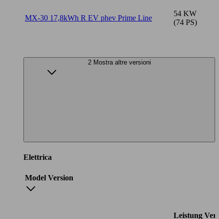
54 KW
MX-30 17,8kWh R EV phev Prime Line
(74 PS)
2 Mostra altre versioni
Elettrica
Model Version
Leistung
Ver