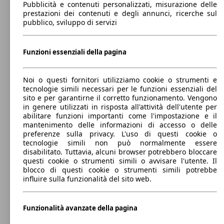
Pubblicità e contenuti personalizzati, misurazione delle
prestazioni dei contenuti e degli annunci, ricerche sul
pubblico, sviluppo di servizi
81 KW
MX-30 35,5kWh Exclusive Line OBC 11kW
(110 PS)
Funzioni essenziali della pagina
Noi o questi fornitori utilizziamo cookie o strumenti e
tecnologie simili necessari per le funzioni essenziali del
sito e per garantirne il corretto funzionamento. Vengono
81 KW
MX-30 35,5kWh Exclusive OBC 7,4kW
in genere utilizzati in risposta all'attività dell'utente per
(110 PS)
abilitare funzioni importanti come l'impostazione e il
mantenimento delle informazioni di accesso o delle
preferenze sulla privacy. L'uso di questi cookie o
tecnologie simili non può normalmente essere
disabilitato. Tuttavia, alcuni browser potrebbero bloccare
questi cookie o strumenti simili o avvisare l'utente. Il
blocco di questi cookie o strumenti simili potrebbe
influire sulla funzionalità del sito web.
MX-30 35,5kWh Exclusive Vintage OBC
81 KW
7,4kW
(110 PS)
Funzionalità avanzate della pagina