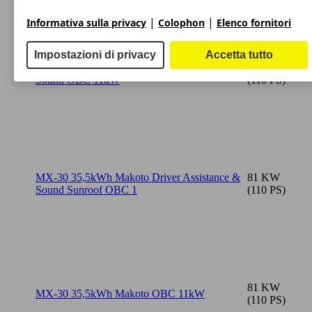
|
|
Informativa sulla privacy
Colophon
Elenco fornitori
Impostazioni di privacy
Accetta tutto
MX-30 35,5kWh Makoto Driver Assistance &
81 KW
Sound OBC 11kW
(110 PS)
MX-30 35,5kWh Makoto Driver Assistance &
81 KW
Sound Sunroof OBC 1
(110 PS)
81 KW
MX-30 35,5kWh Makoto OBC 11kW
(110 PS)