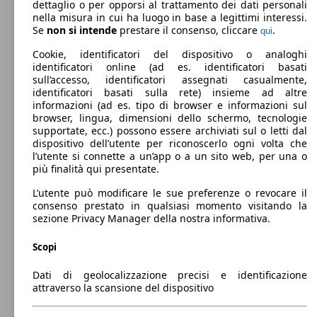
dettaglio o per opporsi al trattamento dei dati personali
MX-30 35,5kWh Advantage Vintage OBC
81 KW
nella misura in cui ha luogo in base a legittimi interessi.
11kW
(110 PS)
Se
non si intende
prestare il consenso, cliccare
.
qui
Cookie, identificatori del dispositivo o analoghi
identificatori online (ad es. identificatori basati
sull’accesso, identificatori assegnati casualmente,
identificatori basati sulla rete) insieme ad altre
informazioni (ad es. tipo di browser e informazioni sul
browser, lingua, dimensioni dello schermo, tecnologie
81 KW
supportate, ecc.) possono essere archiviati sul o letti dal
MX-30 35,5kWh Exceed OBC 7,4kW
(110 PS)
dispositivo dell’utente per riconoscerlo ogni volta che
l’utente si connette a un’app o a un sito web, per una o
più finalità qui presentate.
L’utente può modificare le sue preferenze o revocare il
consenso prestato in qualsiasi momento visitando la
sezione Privacy Manager della nostra informativa.
81 KW
MX-30 35,5kWh Exceed Vintage OBC 7,4kW
Scopi
(110 PS)
Dati di geolocalizzazione precisi e identificazione
attraverso la scansione del dispositivo