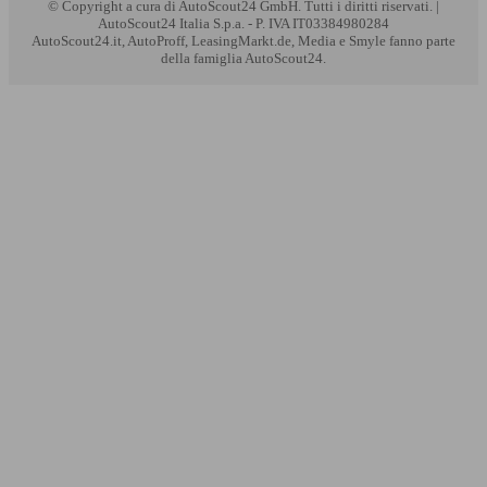
© Copyright
a cura di AutoScout24 GmbH. Tutti i diritti riservati. |
AutoScout24 Italia S.p.a. - P. IVA IT03384980284
AutoScout24.it, AutoProff, LeasingMarkt.de, Media e Smyle fanno parte
della famiglia AutoScout24.