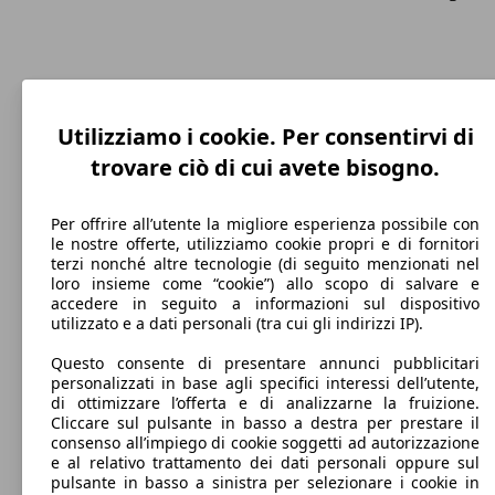
Utilizziamo i cookie. Per consentirvi di
trovare ciò di cui avete bisogno.
81 KW
MX-30 35,5kWh 100th Anniversary
(110 PS)
Per offrire all’utente la migliore esperienza possibile con
le nostre offerte, utilizziamo cookie propri e di fornitori
terzi nonché altre tecnologie (di seguito menzionati nel
loro insieme come “cookie”) allo scopo di salvare e
accedere in seguito a informazioni sul dispositivo
utilizzato e a dati personali (tra cui gli indirizzi IP).
81 KW
MX-30 35,5kWh Advantage OBC 11kW
(110 PS)
Questo consente di presentare annunci pubblicitari
personalizzati in base agli specifici interessi dell’utente,
di ottimizzare l’offerta e di analizzarne la fruizione.
Cliccare sul pulsante in basso a destra per prestare il
consenso all’impiego di cookie soggetti ad autorizzazione
e al relativo trattamento dei dati personali oppure sul
pulsante in basso a sinistra per selezionare i cookie in