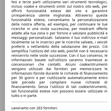
Noi e terze parti utilizziamo vari strumenti tecnologici,
inclusi cookie e strumenti simili sul nostro sito web, per
offrirti funzionalità estese del sito e garantire
un'esperienza utente migliorata. Attraverso queste
81 KW
funzionalità estese, consentiamo la personalizzazione
MX-30 35,5kWh Executive OBC 7,4kW
(110 PS)
della nostra offerta, ad esempio, per continuare le tue
ricerche in una visita successiva, per mostrarti offerte
adatte alla tua zona o per fornire e valutare pubblicità e
messaggi personalizzati. Salviamo il tuo indirizzo e-mail
localmente se lo inserisci per le ricerche salvate, i veicoli
preferiti o nell'ambito della valutazione dei prezzi. Ciò
semplifica l'utilizzo del sito web, poiché non è necessario
reinserirlo nelle visite successive. Con il tuo consenso, le
81 KW
MX-30 35,5kWh Launch Edition OBC 7,4kW
informazioni basate sull'utilizzo saranno trasmesse ai
(110 PS)
concessionari che contatti. Alcuni cookie/strumenti
vengono utilizzati dai fornitori per memorizzare le
informazioni fornite durante le richieste di finanziamento
per 30 giorni e per riutilizzarle automaticamente entro
tale periodo per compilare nuove richieste di
finanziamento. Senza l'utilizzo di tali cookie/strumenti,
tali funzionalità estese non possono essere utilizzate in
tutto o in parte.
MX-30 35,5kWh Launch Edition Vintage
81 KW
OBC 7,4kW
(110 PS)
Lavoriamo con 263 fornitori.