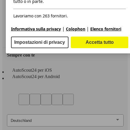
tutto o in parte.
Privacy
Lavoriamo con 263 fornitori.
Dichiarazione di Accessibilità
|
|
Informativa sulla privacy
Colophon
Elenco fornitori
Servizi
Area rivenditori
Impostazioni di privacy
Accetta tutto
Sempre con te
AutoScout24 per iOS
AutoScout24 per Android