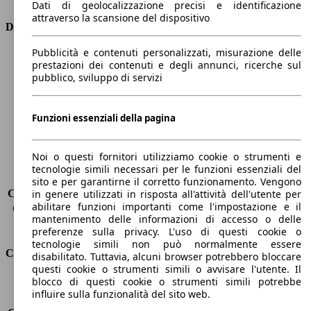
Dati di geolocalizzazione precisi e identificazione
attraverso la scansione del dispositivo
Dimensioni
Pubblicità e contenuti personalizzati, misurazione delle
Lunghezza
4820 mm
prestazioni dei contenuti e degli annunci, ricerche sul
Altezza
1970 mm
pubblico, sviluppo di servizi
Larghezza
1930 mm
Passo
2890 mm
Peso massimo
3150 kg
Funzioni essenziali della pagina
Carico massimo
-
Porte
5
Noi o questi fornitori utilizziamo cookie o strumenti e
Sedili
5
tecnologie simili necessari per le funzioni essenziali del
Carico sul tetto
-
sito e per garantirne il corretto funzionamento. Vengono
Capacità di traino (senza freni)
-
in genere utilizzati in risposta all'attività dell'utente per
abilitare funzioni importanti come l'impostazione e il
Capacità di traino (con freni)
3500 kg
mantenimento delle informazioni di accesso o delle
Volume del bagagliaio
667 - 1941 l
preferenze sulla privacy. L'uso di questi cookie o
tecnologie simili non può normalmente essere
Consumi
disabilitato. Tuttavia, alcuni browser potrebbero bloccare
questi cookie o strumenti simili o avvisare l'utente. Il
blocco di questi cookie o strumenti simili potrebbe
Emissioni di CO2*
252 g/km (komb.)
influire sulla funzionalità del sito web.
Consumo (urbano)
10.9 l/100km