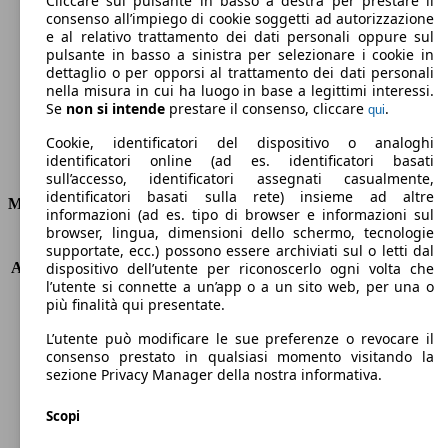
Cliccare sul pulsante in basso a destra per prestare il
consenso all’impiego di cookie soggetti ad autorizzazione
Emissioni di CO2 (combinato)*
e al relativo trattamento dei dati personali oppure sul
pulsante in basso a sinistra per selezionare i cookie in
dettaglio o per opporsi al trattamento dei dati personali
nella misura in cui ha luogo in base a legittimi interessi.
Se
non si intende
prestare il consenso, cliccare
.
qui
Ø 9.6 l/100km
Cookie, identificatori del dispositivo o analoghi
identificatori online (ad es. identificatori basati
Consumi
sull’accesso, identificatori assegnati casualmente,
identificatori basati sulla rete) insieme ad altre
Motore e Prestazioni
informazioni (ad es. tipo di browser e informazioni sul
browser, lingua, dimensioni dello schermo, tecnologie
KW (PS)
210 kW (286 PS)
supportate, ecc.) possono essere archiviati sul o letti dal
Accelerazione (0-100 km/h)
7.4s
dispositivo dell’utente per riconoscerlo ogni volta che
l’utente si connette a un’app o a un sito web, per una o
Velocità massima (km/h)
199 km/h
più finalità qui presentate.
Numero di marce
9
Coppia
600 nm
L’utente può modificare le sue preferenze o revocare il
Cilindrata
2925 ccm
consenso prestato in qualsiasi momento visitando la
sezione Privacy Manager della nostra informativa.
Carburante
Diesel
Cilindri
6
Scopi
Trasmissione
Automatico
Tipo di trazione
Integrale