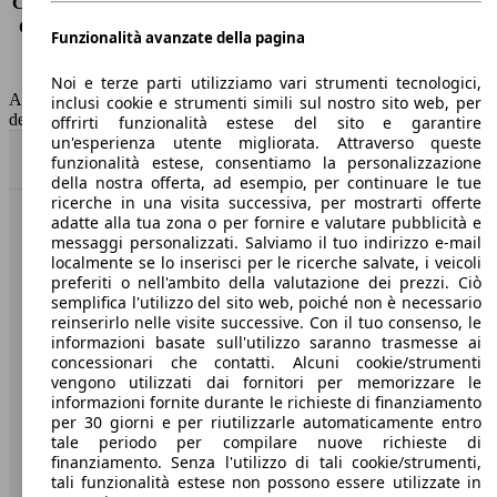
Consumo (extra-urbano)
9.0 l/100km
Consumo (combinato)*
9.6 l/100km
Funzionalità avanzate della pagina
Classe di emissione
Euro 6
Capacità del serbatoio
100 l
Noi e terze parti utilizziamo vari strumenti tecnologici,
AutoScout24 non si assume alcuna responsabilità per la correttezza
inclusi cookie e strumenti simili sul nostro sito web, per
dei dati.
offrirti funzionalità estese del sito e garantire
un'esperienza utente migliorata. Attraverso queste
Torna su
funzionalità estese, consentiamo la personalizzazione
della nostra offerta, ad esempio, per continuare le tue
ricerche in una visita successiva, per mostrarti offerte
adatte alla tua zona o per fornire e valutare pubblicità e
Benvenuti su AutoScout24, il mercato auto europeo.
messaggi personalizzati. Salviamo il tuo indirizzo e-mail
localmente se lo inserisci per le ricerche salvate, i veicoli
preferiti o nell'ambito della valutazione dei prezzi. Ciò
Società
semplifica l'utilizzo del sito web, poiché non è necessario
reinserirlo nelle visite successive. Con il tuo consenso, le
A proposito di AutoScout24
informazioni basate sull'utilizzo saranno trasmesse ai
concessionari che contatti. Alcuni cookie/strumenti
Stampa
vengono utilizzati dai fornitori per memorizzare le
informazioni fornite durante le richieste di finanziamento
Media
per 30 giorni e per riutilizzarle automaticamente entro
tale periodo per compilare nuove richieste di
Condizioni generali
finanziamento. Senza l'utilizzo di tali cookie/strumenti,
tali funzionalità estese non possono essere utilizzate in
Informazioni