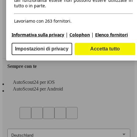
tali funzionalità estese non possono essere utilizzate in
tutto o in parte.
Informazioni
Privacy
Lavoriamo con 263 fornitori.
Dichiarazione di Accessibilità
|
|
Informativa sulla privacy
Colophon
Elenco fornitori
Servizi
Impostazioni di privacy
Accetta tutto
Area rivenditori
Sempre con te
AutoScout24 per iOS
AutoScout24 per Android