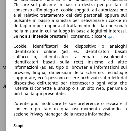
Cliccare sul pulsante in basso a destra per prestare il
229 g/km
consenso all’impiego di cookie soggetti ad autorizzazione
e al relativo trattamento dei dati personali oppure sul
Emissioni di CO2 (combinato)*
pulsante in basso a sinistra per selezionare i cookie in
dettaglio o per opporsi al trattamento dei dati personali
nella misura in cui ha luogo in base a legittimi interessi.
Se
non si intende
prestare il consenso, cliccare
.
qui
Cookie, identificatori del dispositivo o analoghi
Ø 8.7 l/100km
identificatori online (ad es. identificatori basati
Consumi
sull’accesso, identificatori assegnati casualmente,
identificatori basati sulla rete) insieme ad altre
informazioni (ad es. tipo di browser e informazioni sul
Motore e Prestazioni
browser, lingua, dimensioni dello schermo, tecnologie
supportate, ecc.) possono essere archiviati sul o letti dal
KW (PS)
210 kW (286 PS)
dispositivo dell’utente per riconoscerlo ogni volta che
Accelerazione (0-100 km/h)
7.4s
l’utente si connette a un’app o a un sito web, per una o
Velocità massima (km/h)
199 km/h
più finalità qui presentate.
Numero di marce
9
L’utente può modificare le sue preferenze o revocare il
Coppia
600 nm
consenso prestato in qualsiasi momento visitando la
Cilindrata
2925 ccm
sezione Privacy Manager della nostra informativa.
Carburante
Diesel
Cilindri
6
Scopi