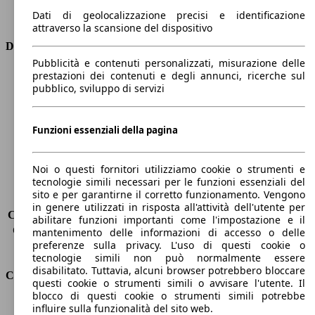
Trasmissione
Automatico
Dati di geolocalizzazione precisi e identificazione
Tipo di trazione
Integrale
attraverso la scansione del dispositivo
Dimensioni
Pubblicità e contenuti personalizzati, misurazione delle
prestazioni dei contenuti e degli annunci, ricerche sul
Lunghezza
4820 mm
pubblico, sviluppo di servizi
Altezza
1970 mm
Larghezza
1930 mm
Passo
2890 mm
Funzioni essenziali della pagina
Peso massimo
3150 kg
Carico massimo
-
Noi o questi fornitori utilizziamo cookie o strumenti e
Porte
5
tecnologie simili necessari per le funzioni essenziali del
Sedili
5
sito e per garantirne il corretto funzionamento. Vengono
Carico sul tetto
-
in genere utilizzati in risposta all'attività dell'utente per
Capacità di traino (senza freni)
-
abilitare funzioni importanti come l'impostazione e il
Capacità di traino (con freni)
3500 kg
mantenimento delle informazioni di accesso o delle
preferenze sulla privacy. L'uso di questi cookie o
Volume del bagagliaio
667 - 1941 l
tecnologie simili non può normalmente essere
disabilitato. Tuttavia, alcuni browser potrebbero bloccare
Consumi
questi cookie o strumenti simili o avvisare l'utente. Il
blocco di questi cookie o strumenti simili potrebbe
Emissioni di CO2*
229 g/km (komb.)
influire sulla funzionalità del sito web.