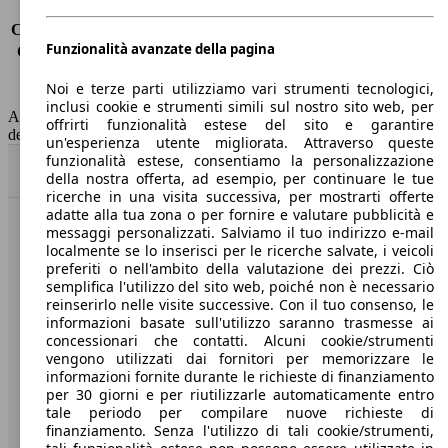
Consumo (urbano)
10.9 l/100km
Consumo (extra-urbano)
9.0 l/100km
Funzionalità avanzate della pagina
Consumo (combinato)*
8.7 l/100km
Classe di emissione
Euro 6
Noi e terze parti utilizziamo vari strumenti tecnologici,
Capacità del serbatoio
100 l
inclusi cookie e strumenti simili sul nostro sito web, per
AutoScout24 non si assume alcuna responsabilità per la correttezza
offrirti funzionalità estese del sito e garantire
dei dati.
un'esperienza utente migliorata. Attraverso queste
funzionalità estese, consentiamo la personalizzazione
Torna su
della nostra offerta, ad esempio, per continuare le tue
ricerche in una visita successiva, per mostrarti offerte
adatte alla tua zona o per fornire e valutare pubblicità e
messaggi personalizzati. Salviamo il tuo indirizzo e-mail
Benvenuti su AutoScout24, il mercato auto europeo.
localmente se lo inserisci per le ricerche salvate, i veicoli
preferiti o nell'ambito della valutazione dei prezzi. Ciò
semplifica l'utilizzo del sito web, poiché non è necessario
Società
reinserirlo nelle visite successive. Con il tuo consenso, le
informazioni basate sull'utilizzo saranno trasmesse ai
A proposito di AutoScout24
concessionari che contatti. Alcuni cookie/strumenti
vengono utilizzati dai fornitori per memorizzare le
Stampa
informazioni fornite durante le richieste di finanziamento
per 30 giorni e per riutilizzarle automaticamente entro
Media
tale periodo per compilare nuove richieste di
finanziamento. Senza l'utilizzo di tali cookie/strumenti,
Condizioni generali