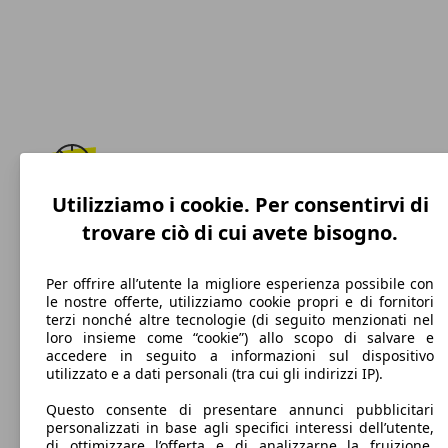
Utilizziamo i cookie. Per consentirvi di
199 km/h
trovare ciò di cui avete bisogno.
Velocità massima
Per offrire all’utente la migliore esperienza possibile con
le nostre offerte, utilizziamo cookie propri e di fornitori
terzi nonché altre tecnologie (di seguito menzionati nel
Diesel
loro insieme come “cookie”) allo scopo di salvare e
accedere in seguito a informazioni sul dispositivo
Carburante
utilizzato e a dati personali (tra cui gli indirizzi IP).
Questo consente di presentare annunci pubblicitari
personalizzati in base agli specifici interessi dell’utente,
di ottimizzare l’offerta e di analizzarne la fruizione.