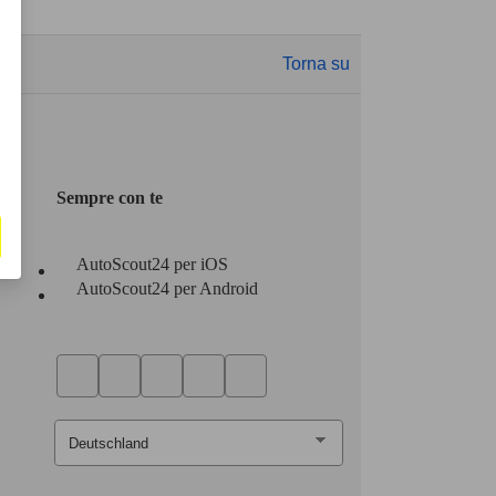
Torna su
Sempre con te
AutoScout24 per iOS
AutoScout24 per Android