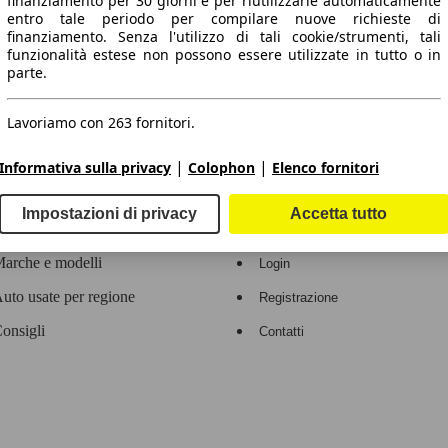
finanziamento per 30 giorni e per riutilizzarle automaticamente
entro tale periodo per compilare nuove richieste di
 dati.
finanziamento. Senza l'utilizzo di tali cookie/strumenti, tali
funzionalità estese non possono essere utilizzate in tutto o in
parte.
Lavoriamo con 263 fornitori.
ropeo.
|
|
Informativa sulla privacy
Colophon
Elenco fornitori
Area rivenditori
Impostazioni di privacy
Accetta tutto
Contatti
Servizi per i dealer
arche e modelli
Login
uto usate per regione
Registrazione
onsigli
Contatti