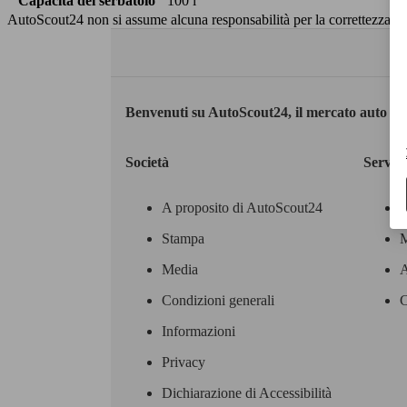
Capacità del serbatoio
100 l
AutoScout24 non si assume alcuna responsabilità per la correttezza dei
Benvenuti su AutoScout24, il mercato auto eu
Società
Servizi
A proposito di AutoScout24
Stampa
M
Media
A
Condizioni generali
C
Informazioni
Privacy
Dichiarazione di Accessibilità