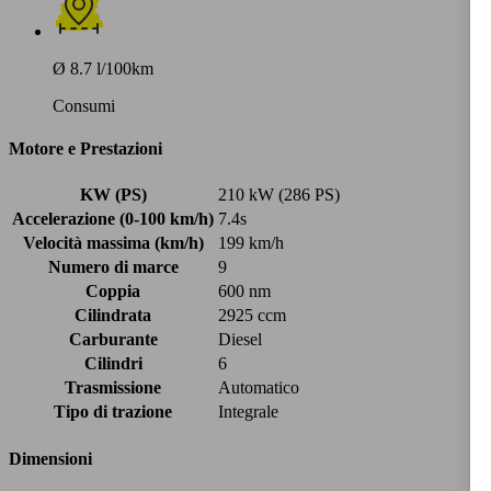
Ø 8.7 l/100km
Consumi
Motore e Prestazioni
KW (PS)
210 kW (286 PS)
Accelerazione (0-100 km/h)
7.4s
Velocità massima (km/h)
199 km/h
Numero di marce
9
Coppia
600 nm
Cilindrata
2925 ccm
Carburante
Diesel
Cilindri
6
Trasmissione
Automatico
Tipo di trazione
Integrale
Dimensioni