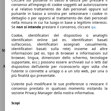
Cliccare sul pulsante in basso a destra per prestare il
consenso all’impiego di cookie soggetti ad autorizzazione
Emissioni di CO2 (combinato)*
e al relativo trattamento dei dati personali oppure sul
pulsante in basso a sinistra per selezionare i cookie in
dettaglio o per opporsi al trattamento dei dati personali
nella misura in cui ha luogo in base a legittimi interessi.
Se
non si intende
prestare il consenso, cliccare
.
qui
Ø 11.5 l/100km
Cookie, identificatori del dispositivo o analoghi
identificatori online (ad es. identificatori basati
Consumi
sull’accesso, identificatori assegnati casualmente,
identificatori basati sulla rete) insieme ad altre
Motore e Prestazioni
informazioni (ad es. tipo di browser e informazioni sul
browser, lingua, dimensioni dello schermo, tecnologie
KW (PS)
310 kW (422 PS)
supportate, ecc.) possono essere archiviati sul o letti dal
Accelerazione (0-100 km/h)
5.9s
dispositivo dell’utente per riconoscerlo ogni volta che
l’utente si connette a un’app o a un sito web, per una o
Velocità massima (km/h)
210 km/h
più finalità qui presentate.
Numero di marce
9
Coppia
610 nm
L’utente può modificare le sue preferenze o revocare il
Cilindrata
3982 ccm
consenso prestato in qualsiasi momento visitando la
sezione Privacy Manager della nostra informativa.
Carburante
Benzina
Cilindri
8
Scopi
Trasmissione
Automatico
Tipo di trazione
Integrale