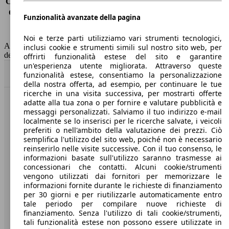
Consumo (extra-urbano)
9.3 l/100km
Consumo (combinato)*
11.5 l/100km
Funzionalità avanzate della pagina
Classe di emissione
Euro 6
Capacità del serbatoio
100 l
Noi e terze parti utilizziamo vari strumenti tecnologici,
AutoScout24 non si assume alcuna responsabilità per la correttezza
inclusi cookie e strumenti simili sul nostro sito web, per
dei dati.
offrirti funzionalità estese del sito e garantire
un'esperienza utente migliorata. Attraverso queste
Torna su
funzionalità estese, consentiamo la personalizzazione
della nostra offerta, ad esempio, per continuare le tue
ricerche in una visita successiva, per mostrarti offerte
adatte alla tua zona o per fornire e valutare pubblicità e
Benvenuti su AutoScout24, il mercato auto europeo.
messaggi personalizzati. Salviamo il tuo indirizzo e-mail
localmente se lo inserisci per le ricerche salvate, i veicoli
preferiti o nell'ambito della valutazione dei prezzi. Ciò
Società
semplifica l'utilizzo del sito web, poiché non è necessario
reinserirlo nelle visite successive. Con il tuo consenso, le
A proposito di AutoScout24
informazioni basate sull'utilizzo saranno trasmesse ai
concessionari che contatti. Alcuni cookie/strumenti
Stampa
vengono utilizzati dai fornitori per memorizzare le
informazioni fornite durante le richieste di finanziamento
Media
per 30 giorni e per riutilizzarle automaticamente entro
tale periodo per compilare nuove richieste di
Condizioni generali
finanziamento. Senza l'utilizzo di tali cookie/strumenti,
tali funzionalità estese non possono essere utilizzate in
Informazioni