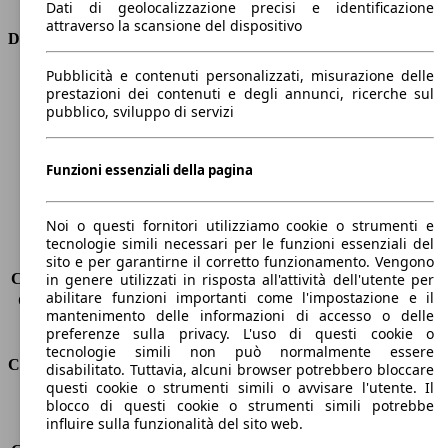
Dati di geolocalizzazione precisi e identificazione
attraverso la scansione del dispositivo
Dimensioni
Pubblicità e contenuti personalizzati, misurazione delle
Lunghezza
4820 mm
prestazioni dei contenuti e degli annunci, ricerche sul
Altezza
1970 mm
pubblico, sviluppo di servizi
Larghezza
1930 mm
Passo
2890 mm
Peso massimo
3150 kg
Funzioni essenziali della pagina
Carico massimo
721 kg
Porte
5
Noi o questi fornitori utilizziamo cookie o strumenti e
Sedili
5
tecnologie simili necessari per le funzioni essenziali del
Carico sul tetto
-
sito e per garantirne il corretto funzionamento. Vengono
Capacità di traino (senza freni)
-
in genere utilizzati in risposta all'attività dell'utente per
abilitare funzioni importanti come l'impostazione e il
Capacità di traino (con freni)
3500 kg
mantenimento delle informazioni di accesso o delle
Volume del bagagliaio
1246 - 1941 l
preferenze sulla privacy. L'uso di questi cookie o
tecnologie simili non può normalmente essere
Consumi
disabilitato. Tuttavia, alcuni browser potrebbero bloccare
questi cookie o strumenti simili o avvisare l'utente. Il
blocco di questi cookie o strumenti simili potrebbe
Emissioni di CO2*
263 g/km (komb.)
influire sulla funzionalità del sito web.
Consumo (urbano)
14.2 l/100km