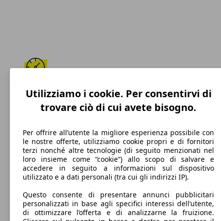
210 km/h
Utilizziamo i cookie. Per consentirvi di
trovare ciò di cui avete bisogno.
Velocità massima
Per offrire all’utente la migliore esperienza possibile con
le nostre offerte, utilizziamo cookie propri e di fornitori
terzi nonché altre tecnologie (di seguito menzionati nel
Benzina
loro insieme come “cookie”) allo scopo di salvare e
accedere in seguito a informazioni sul dispositivo
Carburante
utilizzato e a dati personali (tra cui gli indirizzi IP).
Questo consente di presentare annunci pubblicitari
personalizzati in base agli specifici interessi dell’utente,
di ottimizzare l’offerta e di analizzarne la fruizione.
263 g/km