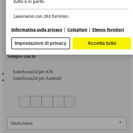
tutto o in parte.
Privacy
Lavoriamo con 263 fornitori.
Dichiarazione di Accessibilità
|
|
Informativa sulla privacy
Colophon
Elenco fornitori
Servizi
Area rivenditori
Impostazioni di privacy
Accetta tutto
Sempre con te
AutoScout24 per iOS
AutoScout24 per Android