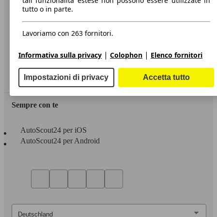
tali funzionalità estese non possono essere utilizzate in
tutto o in parte.
Informazioni
Privacy
Lavoriamo con 263 fornitori.
Dichiarazione di Accessibilità
|
|
Informativa sulla privacy
Colophon
Elenco fornitori
Servizi
Impostazioni di privacy
Accetta tutto
Area rivenditori
Sempre con te
AutoScout24 per iOS
AutoScout24 per Android