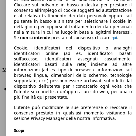
Cliccare sul pulsante in basso a destra per prestare il
348 g/km
consenso all’impiego di cookie soggetti ad autorizzazione
e al relativo trattamento dei dati personali oppure sul
Emissioni di CO2 (combinato)*
pulsante in basso a sinistra per selezionare i cookie in
dettaglio o per opporsi al trattamento dei dati personali
nella misura in cui ha luogo in base a legittimi interessi.
Se
non si intende
prestare il consenso, cliccare
.
qui
Cookie, identificatori del dispositivo o analoghi
Ø 14.9 l/100km
identificatori online (ad es. identificatori basati
Consumi
sull’accesso, identificatori assegnati casualmente,
identificatori basati sulla rete) insieme ad altre
informazioni (ad es. tipo di browser e informazioni sul
Motore e Prestazioni
browser, lingua, dimensioni dello schermo, tecnologie
supportate, ecc.) possono essere archiviati sul o letti dal
KW (PS)
285 kW (387 PS)
dispositivo dell’utente per riconoscerlo ogni volta che
Accelerazione (0-100 km/h)
6.1s
l’utente si connette a un’app o a un sito web, per una o
Velocità massima (km/h)
210 km/h
più finalità qui presentate.
Numero di marce
7
L’utente può modificare le sue preferenze o revocare il
Coppia
530 nm
consenso prestato in qualsiasi momento visitando la
Cilindrata
5461 ccm
sezione Privacy Manager della nostra informativa.
Carburante
Benzina
Cilindri
8
Scopi