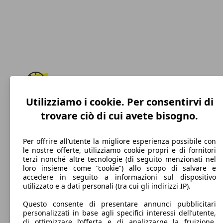
Utilizziamo i cookie. Per consentirvi di
210 km/h
trovare ciò di cui avete bisogno.
Velocità massima
Per offrire all’utente la migliore esperienza possibile con
le nostre offerte, utilizziamo cookie propri e di fornitori
terzi nonché altre tecnologie (di seguito menzionati nel
Benzina
loro insieme come “cookie”) allo scopo di salvare e
accedere in seguito a informazioni sul dispositivo
Carburante
utilizzato e a dati personali (tra cui gli indirizzi IP).
Questo consente di presentare annunci pubblicitari
personalizzati in base agli specifici interessi dell’utente,
di ottimizzare l’offerta e di analizzarne la fruizione.