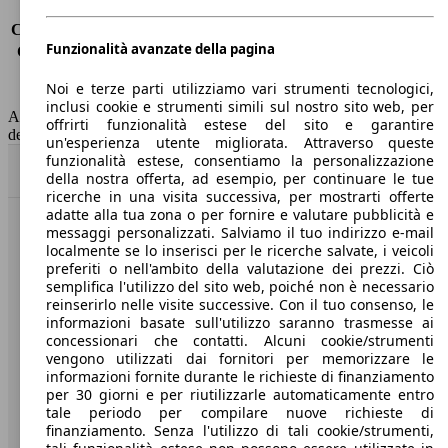
Consumo (urbano)
20.0 l/100km
Consumo (extra-urbano)
11.9 l/100km
Funzionalità avanzate della pagina
Consumo (combinato)*
14.9 l/100km
Classe di emissione
Euro 5
Noi e terze parti utilizziamo vari strumenti tecnologici,
Capacità del serbatoio
96 l
inclusi cookie e strumenti simili sul nostro sito web, per
AutoScout24 non si assume alcuna responsabilità per la correttezza
offrirti funzionalità estese del sito e garantire
dei dati.
un'esperienza utente migliorata. Attraverso queste
funzionalità estese, consentiamo la personalizzazione
Torna su
della nostra offerta, ad esempio, per continuare le tue
ricerche in una visita successiva, per mostrarti offerte
adatte alla tua zona o per fornire e valutare pubblicità e
messaggi personalizzati. Salviamo il tuo indirizzo e-mail
Benvenuti su AutoScout24, il mercato auto europeo.
localmente se lo inserisci per le ricerche salvate, i veicoli
preferiti o nell'ambito della valutazione dei prezzi. Ciò
semplifica l'utilizzo del sito web, poiché non è necessario
Società
reinserirlo nelle visite successive. Con il tuo consenso, le
informazioni basate sull'utilizzo saranno trasmesse ai
A proposito di AutoScout24
concessionari che contatti. Alcuni cookie/strumenti
vengono utilizzati dai fornitori per memorizzare le
Stampa
informazioni fornite durante le richieste di finanziamento
per 30 giorni e per riutilizzarle automaticamente entro
Media
tale periodo per compilare nuove richieste di
finanziamento. Senza l'utilizzo di tali cookie/strumenti,
Condizioni generali