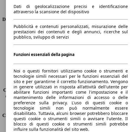
Trasmissione
Automatico
Dati di geolocalizzazione precisi e identificazione
Tipo di trazione
Integrale
attraverso la scansione del dispositivo
Dimensioni
Pubblicità e contenuti personalizzati, misurazione delle
prestazioni dei contenuti e degli annunci, ricerche sul
Lunghezza
4660 mm
pubblico, sviluppo di servizi
Altezza
1930 mm
Larghezza
1760 mm
Passo
2850 mm
Funzioni essenziali della pagina
Peso massimo
3200 kg
Carico massimo
590 kg
Noi o questi fornitori utilizziamo cookie o strumenti e
Porte
5
tecnologie simili necessari per le funzioni essenziali del
Sedili
5
sito e per garantirne il corretto funzionamento. Vengono
Carico sul tetto
-
in genere utilizzati in risposta all'attività dell'utente per
Capacità di traino (senza freni)
-
abilitare funzioni importanti come l'impostazione e il
Capacità di traino (con freni)
3500 kg
mantenimento delle informazioni di accesso o delle
preferenze sulla privacy. L'uso di questi cookie o
Volume del bagagliaio
480 - 2250 l
tecnologie simili non può normalmente essere
disabilitato. Tuttavia, alcuni browser potrebbero bloccare
Consumi
questi cookie o strumenti simili o avvisare l'utente. Il
blocco di questi cookie o strumenti simili potrebbe
Emissioni di CO2*
348 g/km (komb.)
influire sulla funzionalità del sito web.