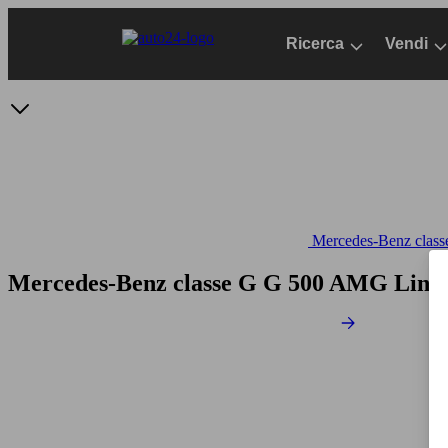
Passa
al
Ricerca
Vendi
contenuto
principale
Mercedes-Benz classe
Mercedes-Benz classe G G 500 AMG Line 