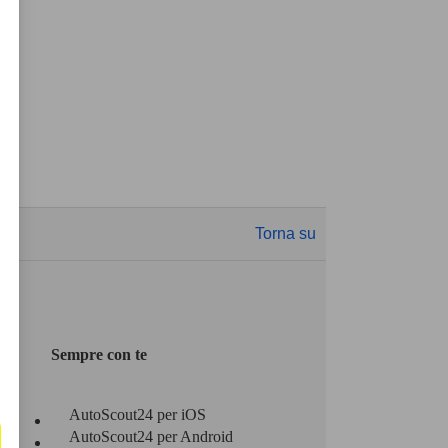
Torna su
Sempre con te
AutoScout24 per iOS
AutoScout24 per Android