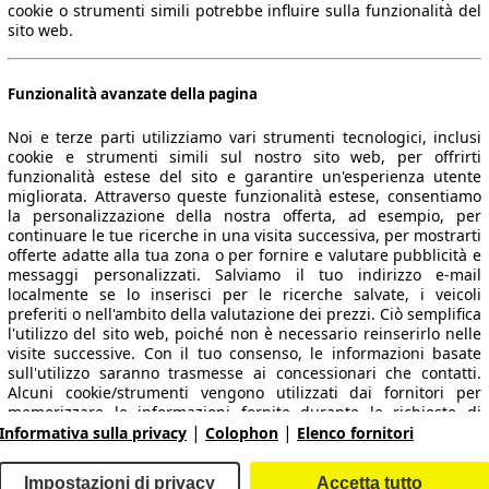
cookie o strumenti simili potrebbe influire sulla funzionalità del
sito web.
Funzionalità avanzate della pagina
Noi e terze parti utilizziamo vari strumenti tecnologici, inclusi
cookie e strumenti simili sul nostro sito web, per offrirti
funzionalità estese del sito e garantire un'esperienza utente
migliorata. Attraverso queste funzionalità estese, consentiamo
la personalizzazione della nostra offerta, ad esempio, per
 dati.
continuare le tue ricerche in una visita successiva, per mostrarti
offerte adatte alla tua zona o per fornire e valutare pubblicità e
messaggi personalizzati. Salviamo il tuo indirizzo e-mail
localmente se lo inserisci per le ricerche salvate, i veicoli
preferiti o nell'ambito della valutazione dei prezzi. Ciò semplifica
ropeo.
l'utilizzo del sito web, poiché non è necessario reinserirlo nelle
visite successive. Con il tuo consenso, le informazioni basate
sull'utilizzo saranno trasmesse ai concessionari che contatti.
Area rivenditori
Alcuni cookie/strumenti vengono utilizzati dai fornitori per
memorizzare le informazioni fornite durante le richieste di
|
|
finanziamento per 30 giorni e per riutilizzarle automaticamente
Informativa sulla privacy
Colophon
Elenco fornitori
Contatti
Servizi per i dealer
entro tale periodo per compilare nuove richieste di
finanziamento. Senza l'utilizzo di tali cookie/strumenti, tali
arche e modelli
Login
Impostazioni di privacy
Accetta tutto