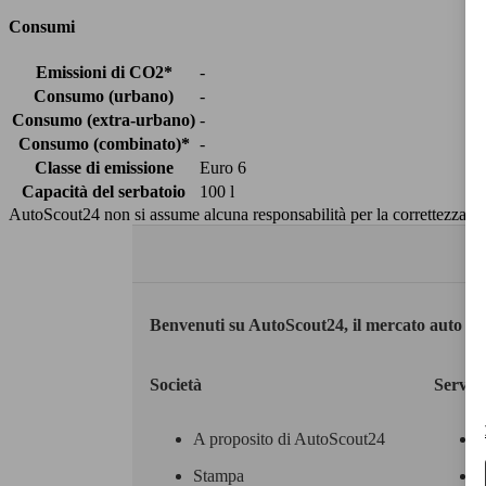
Consumi
Emissioni di CO2*
-
Consumo (urbano)
-
Consumo (extra-urbano)
-
Consumo (combinato)*
-
Classe di emissione
Euro 6
Capacità del serbatoio
100 l
AutoScout24 non si assume alcuna responsabilità per la correttezza dei
Benvenuti su AutoScout24, il mercato auto eu
Società
Servizi
A proposito di AutoScout24
Stampa
M