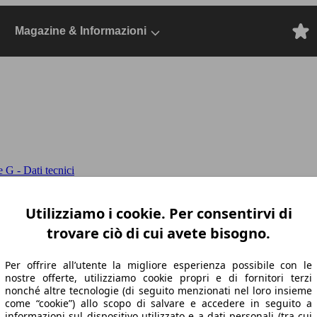
Magazine & Informazioni
 G - Dati tecnici
422cv auto
Classe G-463 2018 Benzina, Dal
Utilizziamo i cookie. Per consentirvi di
trovare ciò di cui avete bisogno.
Per offrire all’utente la migliore esperienza possibile con le
nostre offerte, utilizziamo cookie propri e di fornitori terzi
nonché altre tecnologie (di seguito menzionati nel loro insieme
come “cookie”) allo scopo di salvare e accedere in seguito a
informazioni sul dispositivo utilizzato e a dati personali (tra cui