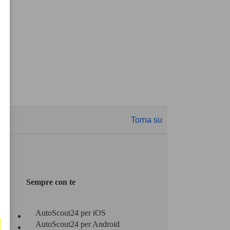
Torna su
Sempre con te
AutoScout24 per iOS
AutoScout24 per Android