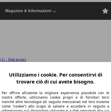
Magazine & Informazioni
 G - Dati tecnici
422cv auto
Classe G-463 2018 Benzina, Dal 
Utilizziamo i cookie. Per consentirvi di
trovare ciò di cui avete bisogno.
Per offrire all’utente la migliore esperienza possibile con le
nostre offerte, utilizziamo cookie propri e di fornitori terzi
nonché altre tecnologie (di seguito menzionati nel loro insieme
come “cookie”) allo scopo di salvare e accedere in seguito a
informazioni sul dispositivo utilizzato e a dati personali (tra cui