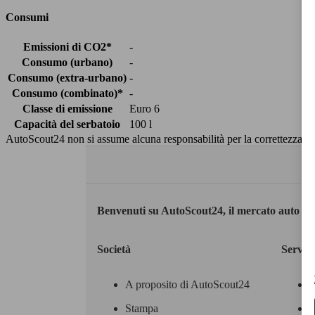
Consumi
Emissioni di CO2*
-
Consumo (urbano)
-
Consumo (extra-urbano)
-
Consumo (combinato)*
-
Classe di emissione
Euro 6
Capacità del serbatoio
100 l
AutoScout24 non si assume alcuna responsabilità per la correttezza dei
Benvenuti su AutoScout24, il mercato auto eu
Società
Servizi
A proposito di AutoScout24
Stampa
M