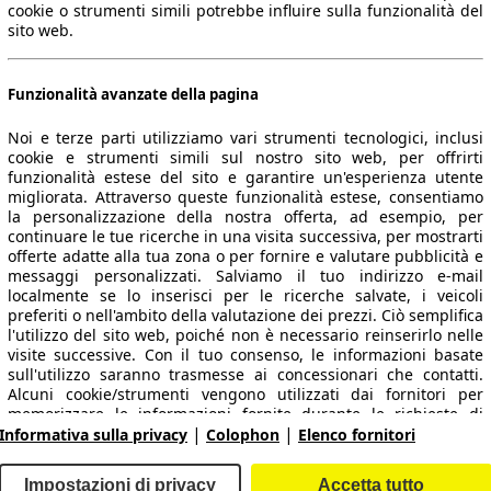
cookie o strumenti simili potrebbe influire sulla funzionalità del
sito web.
Funzionalità avanzate della pagina
Noi e terze parti utilizziamo vari strumenti tecnologici, inclusi
cookie e strumenti simili sul nostro sito web, per offrirti
funzionalità estese del sito e garantire un'esperienza utente
migliorata. Attraverso queste funzionalità estese, consentiamo
la personalizzazione della nostra offerta, ad esempio, per
 dati.
continuare le tue ricerche in una visita successiva, per mostrarti
offerte adatte alla tua zona o per fornire e valutare pubblicità e
messaggi personalizzati. Salviamo il tuo indirizzo e-mail
localmente se lo inserisci per le ricerche salvate, i veicoli
preferiti o nell'ambito della valutazione dei prezzi. Ciò semplifica
ropeo.
l'utilizzo del sito web, poiché non è necessario reinserirlo nelle
visite successive. Con il tuo consenso, le informazioni basate
sull'utilizzo saranno trasmesse ai concessionari che contatti.
Area rivenditori
Alcuni cookie/strumenti vengono utilizzati dai fornitori per
memorizzare le informazioni fornite durante le richieste di
|
|
finanziamento per 30 giorni e per riutilizzarle automaticamente
Informativa sulla privacy
Colophon
Elenco fornitori
Contatti
Servizi per i dealer
entro tale periodo per compilare nuove richieste di
finanziamento. Senza l'utilizzo di tali cookie/strumenti, tali
arche e modelli
Login
Impostazioni di privacy
Accetta tutto