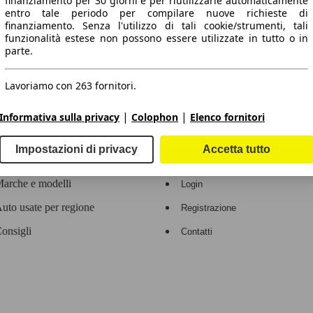
finanziamento per 30 giorni e per riutilizzarle automaticamente
entro tale periodo per compilare nuove richieste di
 dati.
finanziamento. Senza l'utilizzo di tali cookie/strumenti, tali
funzionalità estese non possono essere utilizzate in tutto o in
parte.
Lavoriamo con 263 fornitori.
ropeo.
|
|
Informativa sulla privacy
Colophon
Elenco fornitori
Area rivenditori
Impostazioni di privacy
Accetta tutto
Contatti
Servizi per i dealer
arche e modelli
Login
uto usate per regione
Registrazione
onsigli
Contatti