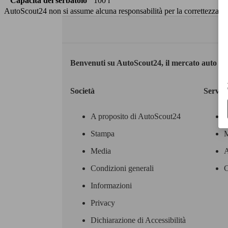
Capacità del serbatoio
100 l
AutoScout24 non si assume alcuna responsabilità per la correttezza dei
Benvenuti su AutoScout24, il mercato auto eu
Società
Servizi
A proposito di AutoScout24
Stampa
M
Media
A
Condizioni generali
C
Informazioni
Privacy
Dichiarazione di Accessibilità