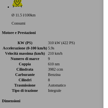
Ø 11.5 l/100km
Consumi
Motore e Prestazioni
KW (PS)
310 kW (422 PS)
Accelerazione (0-100 km/h)
5.9s
Velocità massima (km/h)
210 km/h
Numero di marce
9
Coppia
610 nm
Cilindrata
3982 ccm
Carburante
Benzina
Cilindri
8
Trasmissione
Automatico
Tipo di trazione
Integrale
Dimensioni