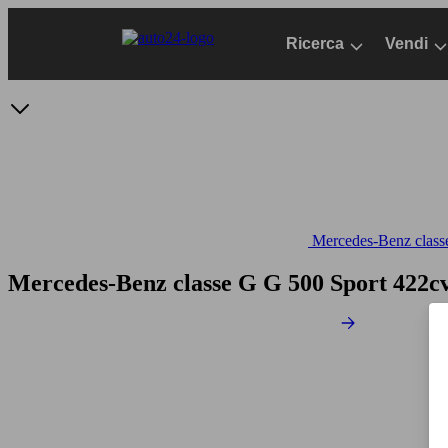
Passa
al
Ricerca
Vendi
contenuto
principale
Mercedes-Benz classe
Mercedes-Benz classe G G 500 Sport 422c