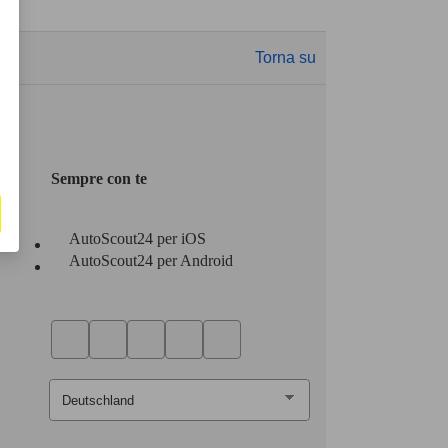
Torna su
Sempre con te
AutoScout24 per iOS
AutoScout24 per Android