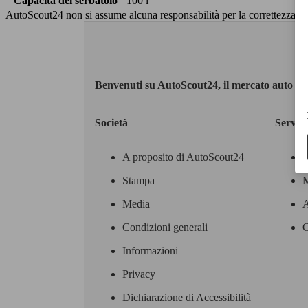
Capacità del serbatoio
100 l
AutoScout24 non si assume alcuna responsabilità per la correttezza dei
Benvenuti su AutoScout24, il mercato auto eu
Società
Servizi
A proposito di AutoScout24
Stampa
M
Media
A
Condizioni generali
C
Informazioni
Privacy
Dichiarazione di Accessibilità