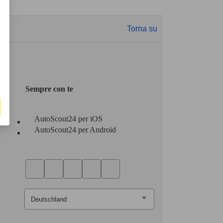
Torna su
Sempre con te
AutoScout24 per iOS
AutoScout24 per Android