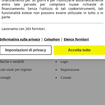
finanziamento per 30 giorni e per riutilizzarle automaticamente
entro tale periodo per compilare nuove richieste di
 dati.
finanziamento. Senza l'utilizzo di tali cookie/strumenti, tali
funzionalità estese non possono essere utilizzate in tutto o in
parte.
Lavoriamo con 263 fornitori.
ropeo.
|
|
Informativa sulla privacy
Colophon
Elenco fornitori
Area rivenditori
Impostazioni di privacy
Accetta tutto
Contatti
Servizi per i dealer
arche e modelli
Login
uto usate per regione
Registrazione
onsigli
Contatti