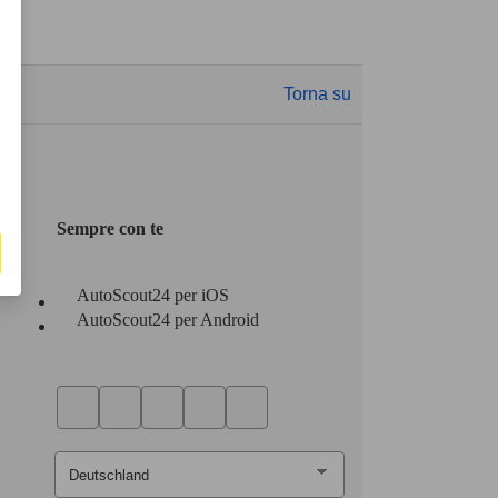
Torna su
Sempre con te
AutoScout24 per iOS
AutoScout24 per Android