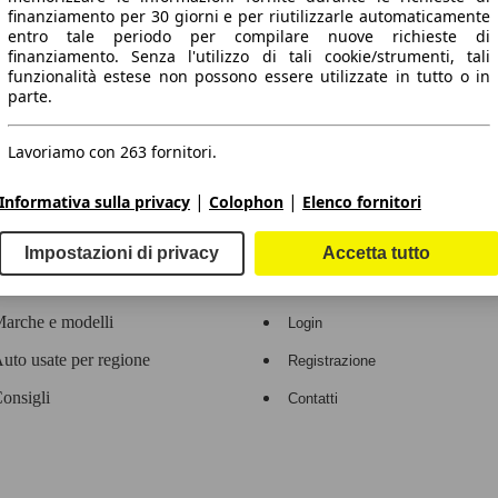
finanziamento per 30 giorni e per riutilizzarle automaticamente
entro tale periodo per compilare nuove richieste di
 dati.
finanziamento. Senza l'utilizzo di tali cookie/strumenti, tali
funzionalità estese non possono essere utilizzate in tutto o in
parte.
Lavoriamo con 263 fornitori.
ropeo.
|
|
Informativa sulla privacy
Colophon
Elenco fornitori
Area rivenditori
Impostazioni di privacy
Accetta tutto
Contatti
Servizi per i dealer
arche e modelli
Login
uto usate per regione
Registrazione
onsigli
Contatti