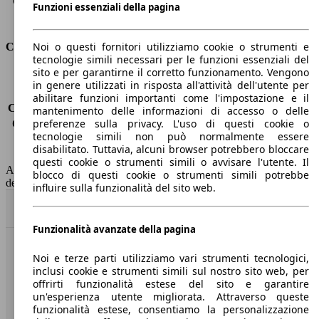
Capacità di traino (con freni)
-
Funzioni essenziali della pagina
Volume del bagagliaio
370 l
Noi o questi fornitori utilizziamo cookie o strumenti e
Consumi
tecnologie simili necessari per le funzioni essenziali del
sito e per garantirne il corretto funzionamento. Vengono
Emissioni di CO2*
-
in genere utilizzati in risposta all'attività dell'utente per
Consumo (urbano)
-
abilitare funzioni importanti come l'impostazione e il
Consumo (extra-urbano)
-
mantenimento delle informazioni di accesso o delle
preferenze sulla privacy. L'uso di questi cookie o
Consumo (combinato)*
-
tecnologie simili non può normalmente essere
Classe di emissione
nessuna connessione (0033)
disabilitato. Tuttavia, alcuni browser potrebbero bloccare
Capacità del serbatoio
-
questi cookie o strumenti simili o avvisare l'utente. Il
AutoScout24 non si assume alcuna responsabilità per la correttezza
blocco di questi cookie o strumenti simili potrebbe
dei dati.
influire sulla funzionalità del sito web.
Torna su
Funzionalità avanzate della pagina
Benvenuti su AutoScout24, il mercato auto europeo.
Noi e terze parti utilizziamo vari strumenti tecnologici,
inclusi cookie e strumenti simili sul nostro sito web, per
offrirti funzionalità estese del sito e garantire
Società
un'esperienza utente migliorata. Attraverso queste
funzionalità estese, consentiamo la personalizzazione