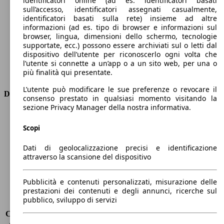
identificatori online (ad es. identificatori basati
Numero di marce
-
sull’accesso, identificatori assegnati casualmente,
Coppia
254 nm
identificatori basati sulla rete) insieme ad altre
informazioni (ad es. tipo di browser e informazioni sul
Cilindrata
-
browser, lingua, dimensioni dello schermo, tecnologie
Carburante
Elettrica
supportate, ecc.) possono essere archiviati sul o letti dal
Cilindri
-
dispositivo dell’utente per riconoscerlo ogni volta che
Trasmissione
Automatico
l’utente si connette a un’app o a un sito web, per una o
più finalità qui presentate.
Tipo di trazione
trazione anteriore
L’utente può modificare le sue preferenze o revocare il
Dimensioni
consenso prestato in qualsiasi momento visitando la
sezione Privacy Manager della nostra informativa.
Lunghezza
4450 mm
Altezza
1550 mm
Scopi
Larghezza
1770 mm
Dati di geolocalizzazione precisi e identificazione
Passo
2700 mm
attraverso la scansione del dispositivo
Peso massimo
1945 kg
Carico massimo
-
Porte
5
Pubblicità e contenuti personalizzati, misurazione delle
prestazioni dei contenuti e degli annunci, ricerche sul
Sedili
5
pubblico, sviluppo di servizi
Carico sul tetto
-
Capacità di traino (senza freni)
-