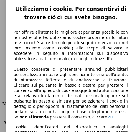
Utilizziamo i cookie. Per consentirvi di
trovare ciò di cui avete bisogno.
Per offrire all’utente la migliore esperienza possibile con
le nostre offerte, utilizziamo cookie propri e di fornitori
terzi nonché altre tecnologie (di seguito menzionati nel
144 km/h
loro insieme come “cookie”) allo scopo di salvare e
accedere in seguito a informazioni sul dispositivo
Velocità massima
utilizzato e a dati personali (tra cui gli indirizzi IP).
Questo consente di presentare annunci pubblicitari
personalizzati in base agli specifici interessi dell’utente,
di ottimizzare l’offerta e di analizzarne la fruizione.
Elettrica
Cliccare sul pulsante in basso a destra per prestare il
consenso all’impiego di cookie soggetti ad autorizzazione
Carburante
e al relativo trattamento dei dati personali oppure sul
pulsante in basso a sinistra per selezionare i cookie in
Motore e Prestazioni
dettaglio o per opporsi al trattamento dei dati personali
nella misura in cui ha luogo in base a legittimi interessi.
KW (PS)
80 kW (109 PS)
Se
non si intende
prestare il consenso, cliccare
.
qui
Accelerazione (0-100 km/h)
11.5s
Cookie, identificatori del dispositivo o analoghi
Velocità massima (km/h)
144 km/h