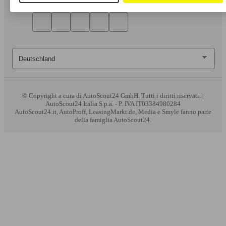
© Copyright
a cura di AutoScout24 GmbH. Tutti i diritti riservati. |
AutoScout24 Italia S.p.a. - P. IVA IT03384980284
AutoScout24.it, AutoProff, LeasingMarkt.de, Media e Smyle fanno parte
della famiglia AutoScout24.