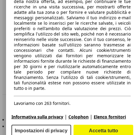
della nostra offerta, ad esempio, per continuare le tue
A proposito di AutoScout24
ricerche in una visita successiva, per mostrarti offerte
adatte alla tua zona o per fornire e valutare pubblicità e
Stampa
messaggi personalizzati. Salviamo il tuo indirizzo e-mail
localmente se lo inserisci per le ricerche salvate, i veicoli
Media
preferiti o nell'ambito della valutazione dei prezzi. Ciò
Condizioni generali
semplifica l'utilizzo del sito web, poiché non è necessario
reinserirlo nelle visite successive. Con il tuo consenso, le
Informazioni
informazioni basate sull'utilizzo saranno trasmesse ai
concessionari che contatti. Alcuni cookie/strumenti
Privacy
vengono utilizzati dai fornitori per memorizzare le
informazioni fornite durante le richieste di finanziamento
Dichiarazione di Accessibilità
per 30 giorni e per riutilizzarle automaticamente entro
tale periodo per compilare nuove richieste di
finanziamento. Senza l'utilizzo di tali cookie/strumenti,
Servizi
tali funzionalità estese non possono essere utilizzate in
Area rivenditori
tutto o in parte.
Sempre con te
Lavoriamo con 263 fornitori.
|
|
Informativa sulla privacy
Colophon
Elenco fornitori
AutoScout24 per iOS
AutoScout24 per Android
Impostazioni di privacy
Accetta tutto