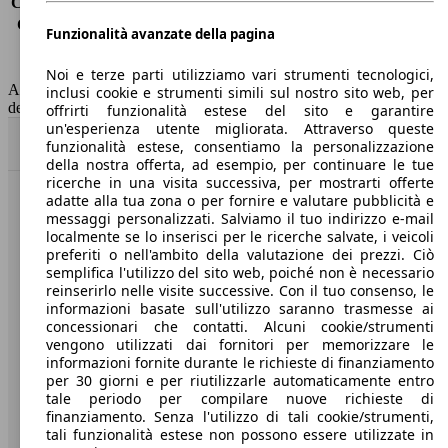
Consumo (extra-urbano)
5.3 l/100km
Consumo (combinato)*
6.1 l/100km
Funzionalità avanzate della pagina
Classe di emissione
Euro 6
Capacità del serbatoio
65 l
Noi e terze parti utilizziamo vari strumenti tecnologici,
AutoScout24 non si assume alcuna responsabilità per la correttezza
inclusi cookie e strumenti simili sul nostro sito web, per
dei dati.
offrirti funzionalità estese del sito e garantire
un'esperienza utente migliorata. Attraverso queste
Torna su
funzionalità estese, consentiamo la personalizzazione
della nostra offerta, ad esempio, per continuare le tue
ricerche in una visita successiva, per mostrarti offerte
adatte alla tua zona o per fornire e valutare pubblicità e
Benvenuti su AutoScout24, il mercato auto europeo.
messaggi personalizzati. Salviamo il tuo indirizzo e-mail
localmente se lo inserisci per le ricerche salvate, i veicoli
preferiti o nell'ambito della valutazione dei prezzi. Ciò
Società
semplifica l'utilizzo del sito web, poiché non è necessario
reinserirlo nelle visite successive. Con il tuo consenso, le
A proposito di AutoScout24
informazioni basate sull'utilizzo saranno trasmesse ai
concessionari che contatti. Alcuni cookie/strumenti
Stampa
vengono utilizzati dai fornitori per memorizzare le
informazioni fornite durante le richieste di finanziamento
Media
per 30 giorni e per riutilizzarle automaticamente entro
tale periodo per compilare nuove richieste di
Condizioni generali
finanziamento. Senza l'utilizzo di tali cookie/strumenti,
tali funzionalità estese non possono essere utilizzate in
Informazioni