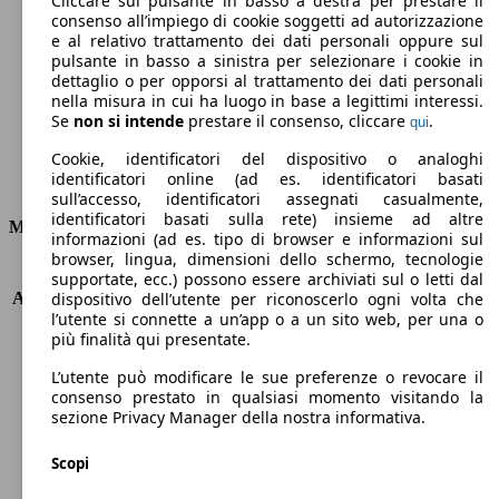
Cliccare sul pulsante in basso a destra per prestare il
consenso all’impiego di cookie soggetti ad autorizzazione
Emissioni di CO2 (combinato)*
e al relativo trattamento dei dati personali oppure sul
pulsante in basso a sinistra per selezionare i cookie in
dettaglio o per opporsi al trattamento dei dati personali
nella misura in cui ha luogo in base a legittimi interessi.
Se
non si intende
prestare il consenso, cliccare
.
qui
Ø 6.1 l/100km
Cookie, identificatori del dispositivo o analoghi
identificatori online (ad es. identificatori basati
Consumi
sull’accesso, identificatori assegnati casualmente,
identificatori basati sulla rete) insieme ad altre
Motore e Prestazioni
informazioni (ad es. tipo di browser e informazioni sul
browser, lingua, dimensioni dello schermo, tecnologie
KW (PS)
125 kW (170 PS)
supportate, ecc.) possono essere archiviati sul o letti dal
Accelerazione (0-100 km/h)
10.5s
dispositivo dell’utente per riconoscerlo ogni volta che
l’utente si connette a un’app o a un sito web, per una o
Velocità massima (km/h)
197 km/h
più finalità qui presentate.
Numero di marce
6
Coppia
400 nm
L’utente può modificare le sue preferenze o revocare il
Cilindrata
1956 ccm
consenso prestato in qualsiasi momento visitando la
sezione Privacy Manager della nostra informativa.
Carburante
Diesel
Cilindri
4
Scopi
Trasmissione
Manuale
Tipo di trazione
trazione anteriore