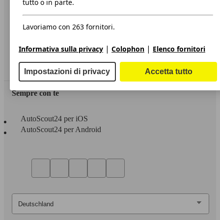
tutto o in parte.
Privacy
Lavoriamo con 263 fornitori.
Dichiarazione di Accessibilità
|
|
Informativa sulla privacy
Colophon
Elenco fornitori
Servizi
Area rivenditori
Impostazioni di privacy
Accetta tutto
Sempre con te
AutoScout24 per iOS
AutoScout24 per Android