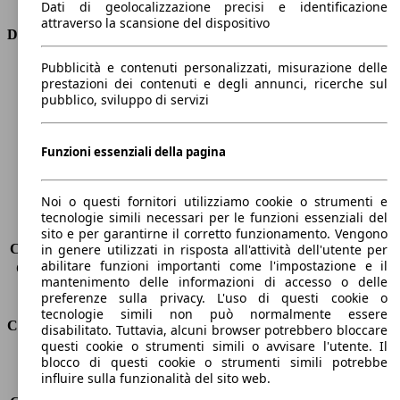
Dati di geolocalizzazione precisi e identificazione
attraverso la scansione del dispositivo
Dimensioni
Pubblicità e contenuti personalizzati, misurazione delle
Lunghezza
4600 mm
prestazioni dei contenuti e degli annunci, ricerche sul
Altezza
1760 mm
pubblico, sviluppo di servizi
Larghezza
1850 mm
Passo
2710 mm
Peso massimo
-
Funzioni essenziali della pagina
Carico massimo
-
Porte
5
Noi o questi fornitori utilizziamo cookie o strumenti e
Sedili
5
tecnologie simili necessari per le funzioni essenziali del
Carico sul tetto
-
sito e per garantirne il corretto funzionamento. Vengono
Capacità di traino (senza freni)
-
in genere utilizzati in risposta all'attività dell'utente per
abilitare funzioni importanti come l'impostazione e il
Capacità di traino (con freni)
1500 kg
mantenimento delle informazioni di accesso o delle
Volume del bagagliaio
420 - 1420 l
preferenze sulla privacy. L'uso di questi cookie o
tecnologie simili non può normalmente essere
Consumi
disabilitato. Tuttavia, alcuni browser potrebbero bloccare
questi cookie o strumenti simili o avvisare l'utente. Il
blocco di questi cookie o strumenti simili potrebbe
Emissioni di CO2*
160 g/km (komb.)
influire sulla funzionalità del sito web.
Consumo (urbano)
7.3 l/100km