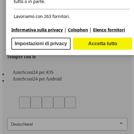
tutto o in parte.
Privacy
Lavoriamo con 263 fornitori.
Dichiarazione di Accessibilità
|
|
Informativa sulla privacy
Colophon
Elenco fornitori
Servizi
Area rivenditori
Impostazioni di privacy
Accetta tutto
Sempre con te
AutoScout24 per iOS
AutoScout24 per Android