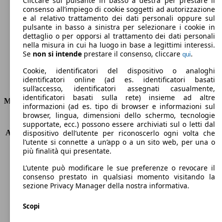
Cliccare sul pulsante in basso a destra per prestare il
consenso all’impiego di cookie soggetti ad autorizzazione
Emissioni di CO2 (combinato)*
e al relativo trattamento dei dati personali oppure sul
pulsante in basso a sinistra per selezionare i cookie in
dettaglio o per opporsi al trattamento dei dati personali
nella misura in cui ha luogo in base a legittimi interessi.
Se
non si intende
prestare il consenso, cliccare
.
qui
Ø 6.6 l/100km
Cookie, identificatori del dispositivo o analoghi
identificatori online (ad es. identificatori basati
Consumi
sull’accesso, identificatori assegnati casualmente,
identificatori basati sulla rete) insieme ad altre
Motore e Prestazioni
informazioni (ad es. tipo di browser e informazioni sul
browser, lingua, dimensioni dello schermo, tecnologie
KW (PS)
120 kW (163 PS)
supportate, ecc.) possono essere archiviati sul o letti dal
Accelerazione (0-100 km/h)
9.9s
dispositivo dell’utente per riconoscerlo ogni volta che
l’utente si connette a un’app o a un sito web, per una o
Velocità massima (km/h)
188 km/h
più finalità qui presentate.
Numero di marce
6
Coppia
350 nm
L’utente può modificare le sue preferenze o revocare il
Cilindrata
2231 ccm
consenso prestato in qualsiasi momento visitando la
sezione Privacy Manager della nostra informativa.
Carburante
Diesel
Cilindri
4
Scopi
Trasmissione
Manuale
Tipo di trazione
Integrale