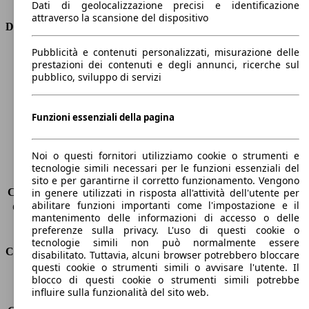
Dati di geolocalizzazione precisi e identificazione
attraverso la scansione del dispositivo
Dimensioni
Pubblicità e contenuti personalizzati, misurazione delle
Lunghezza
4580 mm
prestazioni dei contenuti e degli annunci, ricerche sul
Altezza
1700 mm
pubblico, sviluppo di servizi
Larghezza
1850 mm
Passo
2710 mm
Peso massimo
2505 kg
Funzioni essenziali della pagina
Carico massimo
420 kg
Porte
5
Noi o questi fornitori utilizziamo cookie o strumenti e
Sedili
5
tecnologie simili necessari per le funzioni essenziali del
Carico sul tetto
-
sito e per garantirne il corretto funzionamento. Vengono
Capacità di traino (senza freni)
-
in genere utilizzati in risposta all'attività dell'utente per
abilitare funzioni importanti come l'impostazione e il
Capacità di traino (con freni)
2000 kg
mantenimento delle informazioni di accesso o delle
Volume del bagagliaio
402 - 1391 l
preferenze sulla privacy. L'uso di questi cookie o
tecnologie simili non può normalmente essere
Consumi
disabilitato. Tuttavia, alcuni browser potrebbero bloccare
questi cookie o strumenti simili o avvisare l'utente. Il
blocco di questi cookie o strumenti simili potrebbe
Emissioni di CO2*
175 g/km (komb.)
influire sulla funzionalità del sito web.
Consumo (urbano)
8.6 l/100km