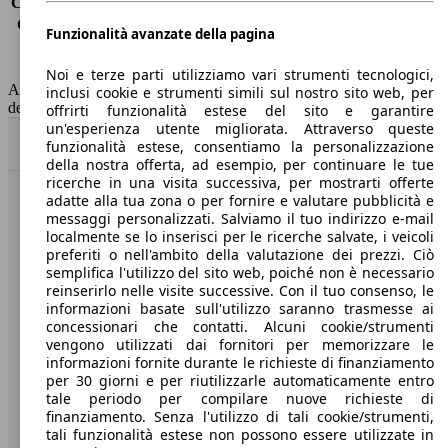
Consumo (extra-urbano)
5.6 l/100km
Consumo (combinato)*
6.6 l/100km
Funzionalità avanzate della pagina
Classe di emissione
Euro 5
Capacità del serbatoio
65 l
Noi e terze parti utilizziamo vari strumenti tecnologici,
AutoScout24 non si assume alcuna responsabilità per la correttezza
inclusi cookie e strumenti simili sul nostro sito web, per
dei dati.
offrirti funzionalità estese del sito e garantire
un'esperienza utente migliorata. Attraverso queste
Torna su
funzionalità estese, consentiamo la personalizzazione
della nostra offerta, ad esempio, per continuare le tue
ricerche in una visita successiva, per mostrarti offerte
adatte alla tua zona o per fornire e valutare pubblicità e
Benvenuti su AutoScout24, il mercato auto europeo.
messaggi personalizzati. Salviamo il tuo indirizzo e-mail
localmente se lo inserisci per le ricerche salvate, i veicoli
preferiti o nell'ambito della valutazione dei prezzi. Ciò
Società
semplifica l'utilizzo del sito web, poiché non è necessario
reinserirlo nelle visite successive. Con il tuo consenso, le
A proposito di AutoScout24
informazioni basate sull'utilizzo saranno trasmesse ai
concessionari che contatti. Alcuni cookie/strumenti
Stampa
vengono utilizzati dai fornitori per memorizzare le
informazioni fornite durante le richieste di finanziamento
Media
per 30 giorni e per riutilizzarle automaticamente entro
tale periodo per compilare nuove richieste di
Condizioni generali
finanziamento. Senza l'utilizzo di tali cookie/strumenti,
tali funzionalità estese non possono essere utilizzate in
Informazioni