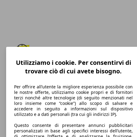
Utilizziamo i cookie. Per consentirvi di
182 km/h
trovare ciò di cui avete bisogno.
Velocità massima
Per offrire all’utente la migliore esperienza possibile con
le nostre offerte, utilizziamo cookie propri e di fornitori
terzi nonché altre tecnologie (di seguito menzionati nel
Diesel
loro insieme come “cookie”) allo scopo di salvare e
accedere in seguito a informazioni sul dispositivo
Carburante
utilizzato e a dati personali (tra cui gli indirizzi IP).
Questo consente di presentare annunci pubblicitari
personalizzati in base agli specifici interessi dell’utente,
di ottimizzare l’offerta e di analizzarne la fruizione.