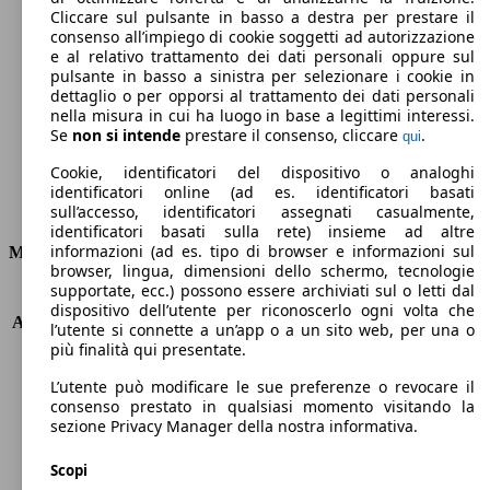
Cliccare sul pulsante in basso a destra per prestare il
211 g/km
consenso all’impiego di cookie soggetti ad autorizzazione
e al relativo trattamento dei dati personali oppure sul
Emissioni di CO2 (combinato)*
pulsante in basso a sinistra per selezionare i cookie in
dettaglio o per opporsi al trattamento dei dati personali
nella misura in cui ha luogo in base a legittimi interessi.
Se
non si intende
prestare il consenso, cliccare
.
qui
Cookie, identificatori del dispositivo o analoghi
Ø 8.0 l/100km
identificatori online (ad es. identificatori basati
Consumi
sull’accesso, identificatori assegnati casualmente,
identificatori basati sulla rete) insieme ad altre
informazioni (ad es. tipo di browser e informazioni sul
Motore e Prestazioni
browser, lingua, dimensioni dello schermo, tecnologie
supportate, ecc.) possono essere archiviati sul o letti dal
KW (PS)
120 kW (163 PS)
dispositivo dell’utente per riconoscerlo ogni volta che
Accelerazione (0-100 km/h)
11.3s
l’utente si connette a un’app o a un sito web, per una o
Velocità massima (km/h)
182 km/h
più finalità qui presentate.
Numero di marce
6
L’utente può modificare le sue preferenze o revocare il
Coppia
350 nm
consenso prestato in qualsiasi momento visitando la
Cilindrata
2231 ccm
sezione Privacy Manager della nostra informativa.
Carburante
Diesel
Cilindri
4
Scopi