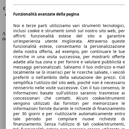
Consumo (urbano)
11.2 l/100km
Consumo (extra-urbano)
7.1 l/100km
Funzionalità avanzate della pagina
Consumo (combinato)*
8.0 l/100km
Classe di emissione
Euro 5
Noi e terze parti utilizziamo vari strumenti tecnologici,
Capacità del serbatoio
65 l
inclusi cookie e strumenti simili sul nostro sito web, per
AutoScout24 non si assume alcuna responsabilità per la correttezza
offrirti funzionalità estese del sito e garantire
dei dati.
un'esperienza utente migliorata. Attraverso queste
funzionalità estese, consentiamo la personalizzazione
Torna su
della nostra offerta, ad esempio, per continuare le tue
ricerche in una visita successiva, per mostrarti offerte
adatte alla tua zona o per fornire e valutare pubblicità e
messaggi personalizzati. Salviamo il tuo indirizzo e-mail
Benvenuti su AutoScout24, il mercato auto europeo.
localmente se lo inserisci per le ricerche salvate, i veicoli
preferiti o nell'ambito della valutazione dei prezzi. Ciò
semplifica l'utilizzo del sito web, poiché non è necessario
Società
reinserirlo nelle visite successive. Con il tuo consenso, le
informazioni basate sull'utilizzo saranno trasmesse ai
A proposito di AutoScout24
concessionari che contatti. Alcuni cookie/strumenti
vengono utilizzati dai fornitori per memorizzare le
Stampa
informazioni fornite durante le richieste di finanziamento
per 30 giorni e per riutilizzarle automaticamente entro
Media
tale periodo per compilare nuove richieste di
finanziamento. Senza l'utilizzo di tali cookie/strumenti,
Condizioni generali