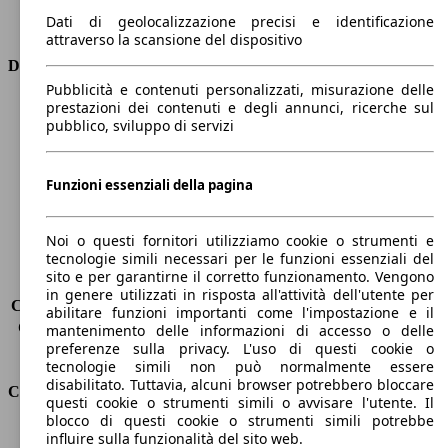
Trasmissione
Automatico
Dati di geolocalizzazione precisi e identificazione
Tipo di trazione
Integrale
attraverso la scansione del dispositivo
Dimensioni
Pubblicità e contenuti personalizzati, misurazione delle
prestazioni dei contenuti e degli annunci, ricerche sul
Lunghezza
4580 mm
pubblico, sviluppo di servizi
Altezza
1700 mm
Larghezza
1850 mm
Passo
2710 mm
Funzioni essenziali della pagina
Peso massimo
2505 kg
Carico massimo
420 kg
Noi o questi fornitori utilizziamo cookie o strumenti e
Porte
5
tecnologie simili necessari per le funzioni essenziali del
Sedili
5
sito e per garantirne il corretto funzionamento. Vengono
Carico sul tetto
-
in genere utilizzati in risposta all'attività dell'utente per
Capacità di traino (senza freni)
-
abilitare funzioni importanti come l'impostazione e il
Capacità di traino (con freni)
2000 kg
mantenimento delle informazioni di accesso o delle
preferenze sulla privacy. L'uso di questi cookie o
Volume del bagagliaio
402 - 1391 l
tecnologie simili non può normalmente essere
disabilitato. Tuttavia, alcuni browser potrebbero bloccare
Consumi
questi cookie o strumenti simili o avvisare l'utente. Il
blocco di questi cookie o strumenti simili potrebbe
Emissioni di CO2*
211 g/km (komb.)
influire sulla funzionalità del sito web.