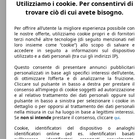
0 - 1450 kg
Utilizziamo i cookie. Per consentirvi di
Mostra versioni
trovare ciò di cui avete bisogno.
88 KW
Ø 6.
Per offrire all’utente la migliore esperienza possibile con
Zafira 1.4 t Advance 120cv
(120 PS)
l/10
le nostre offerte, utilizziamo cookie propri e di fornitori
terzi nonché altre tecnologie (di seguito menzionati nel
loro insieme come “cookie”) allo scopo di salvare e
accedere in seguito a informazioni sul dispositivo
utilizzato e a dati personali (tra cui gli indirizzi IP).
Questo consente di presentare annunci pubblicitari
personalizzati in base agli specifici interessi dell’utente,
88 KW
Ø 6.
Zafira 1.4 t Advance 120cv 5p.ti
di ottimizzare l’offerta e di analizzarne la fruizione.
(120 PS)
l/10
Cliccare sul pulsante in basso a destra per prestare il
consenso all’impiego di cookie soggetti ad autorizzazione
e al relativo trattamento dei dati personali oppure sul
pulsante in basso a sinistra per selezionare i cookie in
dettaglio o per opporsi al trattamento dei dati personali
nella misura in cui ha luogo in base a legittimi interessi.
Se
non si intende
prestare il consenso, cliccare
.
qui
103 KW
Ø 6.
Zafira 1.4 t Advance 140cv auto
Cookie, identificatori del dispositivo o analoghi
(140 PS)
l/10
identificatori online (ad es. identificatori basati