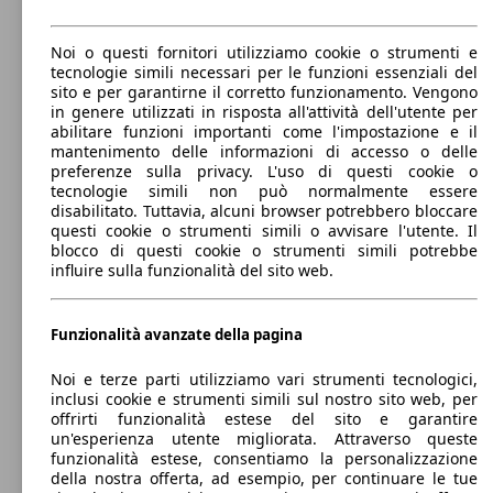
Zafira 1.6 cdti 120 Anniversary s&s 134cv
99 KW
Ø 5.
Noi o questi fornitori utilizziamo cookie o strumenti e
5p.ti
(134 PS)
l/10
tecnologie simili necessari per le funzioni essenziali del
sito e per garantirne il corretto funzionamento. Vengono
in genere utilizzati in risposta all'attività dell'utente per
abilitare funzioni importanti come l'impostazione e il
103 KW
Ø 6.
mantenimento delle informazioni di accesso o delle
Zafira 1.4 t Innovation 140cv auto
(140 PS)
l/10
preferenze sulla privacy. L'uso di questi cookie o
tecnologie simili non può normalmente essere
disabilitato. Tuttavia, alcuni browser potrebbero bloccare
88 KW
Ø 4.
Zafira 1.6 cdti Advance s&s 120cv
questi cookie o strumenti simili o avvisare l'utente. Il
(120 PS)
l/10
blocco di questi cookie o strumenti simili potrebbe
influire sulla funzionalità del sito web.
Monovolume
2005 - 2015
Opel
Zafira 2005 Diesel
103 KW
Ø 6.
Benzina
Dimensioni (L/l/A):
Zafira 1.4 t Innovation 140cv auto 5p.ti
Funzionalità avanzate della pagina
(140 PS)
l/10
da 4470 x 1800 x 1630 mm
Potenza:
Model Version
Noi e terze parti utilizziamo vari strumenti tecnologici,
81 - 92 KW (110 - 125 PS)
88 KW
Ø 4.
inclusi cookie e strumenti simili sul nostro sito web, per
Zafira 1.6 cdti Advance s&s 120cv 5p.ti
Porte:
(120 PS)
l/10
offrirti funzionalità estese del sito e garantire
5
un'esperienza utente migliorata. Attraverso queste
Sedili:
Leistung
Ver
funzionalità estese, consentiamo la personalizzazione
7
della nostra offerta, ad esempio, per continuare le tue
Bagagliaio: