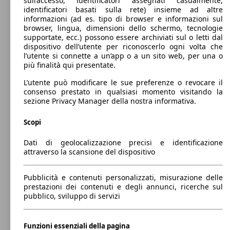
sull’accesso, identificatori assegnati casualmente,
Monovolume
2005 - 2015
Opel
Zafira 2005 Benzina
identificatori basati sulla rete) insieme ad altre
informazioni (ad es. tipo di browser e informazioni sul
Diesel
Dimensioni (L/l/A):
browser, lingua, dimensioni dello schermo, tecnologie
da 4470 x 1800 x 1630 mm
supportate, ecc.) possono essere archiviati sul o letti dal
Potenza:
dispositivo dell’utente per riconoscerlo ogni volta che
Model Version
85 - 110 KW (115 - 150 PS)
l’utente si connette a un’app o a un sito web, per una o
103 KW
Ø 6.
Zafira 1.4 t Advance 140cv auto 5p.ti
Porte:
più finalità qui presentate.
(140 PS)
l/10
5
Sedili:
L’utente può modificare le sue preferenze o revocare il
Leistung
Ver
7
consenso prestato in qualsiasi momento visitando la
Bagagliaio:
sezione Privacy Manager della nostra informativa.
140 - 1820 Litri
Capacità di traino:
Scopi
0 - 1300 kg
Mostra versioni
88 KW
Ø 6.
Dati di geolocalizzazione precisi e identificazione
Zafira 1.4 t Innovation 120cv
(120 PS)
l/10
attraverso la scansione del dispositivo
99 KW
Ø 5.
Zafira 1.6 cdti 120 Anniversary s&s 134cv
Pubblicità e contenuti personalizzati, misurazione delle
(134 PS)
l/10
prestazioni dei contenuti e degli annunci, ricerche sul
pubblico, sviluppo di servizi
88 KW
Ø 6.
Zafira 1.4 t Innovation 120cv 5p.ti
Funzioni essenziali della pagina
(120 PS)
l/10