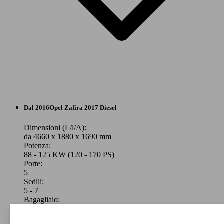
Monovolume
Dal 2016
Opel
Zafira 2017 Diesel
Benzina
Dimensioni (L/l/A):
da 4660 x 1880 x 1690 mm
Potenza:
Model Version
88 - 125 KW (120 - 170 PS)
Porte:
5
Sedili:
Leistung
Ver
5 - 7
Bagagliaio:
152 - 1860 Litri
Capacità di traino: