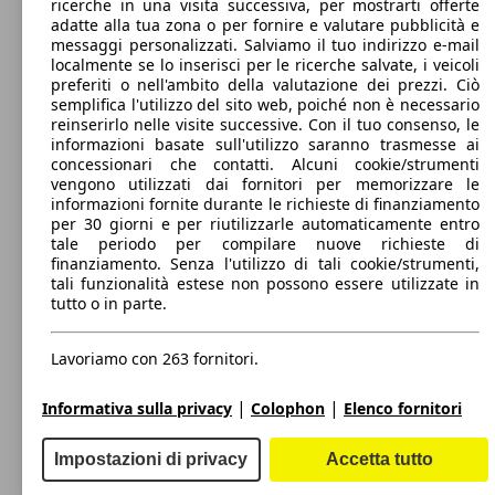
ricerche in una visita successiva, per mostrarti offerte
100 KW
Ø 7.
140 - 1820 Litri
Zafira 1.6 t 120 Anniversary 136cv auto
adatte alla tua zona o per fornire e valutare pubblicità e
(136 PS)
l/10
Capacità di traino:
messaggi personalizzati. Salviamo il tuo indirizzo e-mail
0 - 1300 kg
localmente se lo inserisci per le ricerche salvate, i veicoli
Mostra versioni
99 KW
Ø 4.
Zafira 1.6 cdti Advance s&s 134cv
preferiti o nell'ambito della valutazione dei prezzi. Ciò
(134 PS)
l/10
semplifica l'utilizzo del sito web, poiché non è necessario
reinserirlo nelle visite successive. Con il tuo consenso, le
85 KW
Ø 7.
informazioni basate sull'utilizzo saranno trasmesse ai
Zafira 1.6 One 115cv
(115 PS)
l/10
concessionari che contatti. Alcuni cookie/strumenti
100 KW
Ø 7.
vengono utilizzati dai fornitori per memorizzare le
Zafira 1.6 t 120 Anniversary s&s 136cv
(136 PS)
l/10
informazioni fornite durante le richieste di finanziamento
per 30 giorni e per riutilizzarle automaticamente entro
tale periodo per compilare nuove richieste di
99 KW
Ø 4.
Zafira 1.6 cdti Advance s&s 134cv 5p.ti
finanziamento. Senza l'utilizzo di tali cookie/strumenti,
(134 PS)
l/10
tali funzionalità estese non possono essere utilizzate in
tutto o in parte.
103 KW
Ø 7.
Zafira 1.8 One 140cv
(140 PS)
l/10
100 KW
Ø 7.
Lavoriamo con 263 fornitori.
Zafira 1.6 t 120 Anniversary s&s 136cv 5p.ti
(136 PS)
l/10
|
|
Informativa sulla privacy
Colophon
Elenco fornitori
99 KW
Zafira 1.6 cdti Advance s&s 134cv 5p.ti my19
(134 PS)
Metano
Impostazioni di privacy
Accetta tutto
Model Version