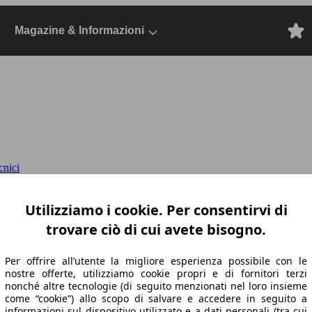
Magazine & Informazioni
cnici
 eat8
II 2023 Berlina, Dal 2023, Berlina, Be
Utilizziamo i cookie. Per consentirvi di
trovare ciò di cui avete bisogno.
Per offrire all’utente la migliore esperienza possibile con le
nostre offerte, utilizziamo cookie propri e di fornitori terzi
nonché altre tecnologie (di seguito menzionati nel loro insieme
come “cookie”) allo scopo di salvare e accedere in seguito a
informazioni sul dispositivo utilizzato e a dati personali (tra cui