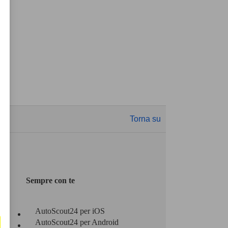
Torna su
Sempre con te
AutoScout24 per iOS
AutoScout24 per Android