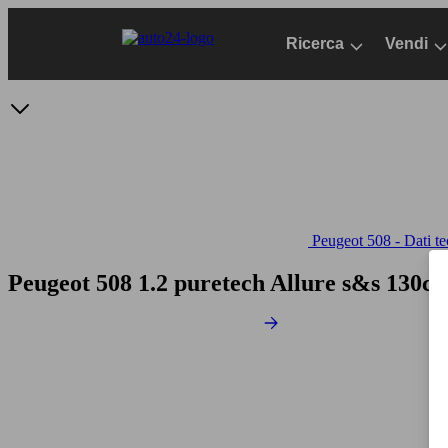
Passa
al
Ricerca
Vendi
contenuto
principale
Peugeot 508 - Dati te
Peugeot 508 1.2 puretech Allure s&s 130cv