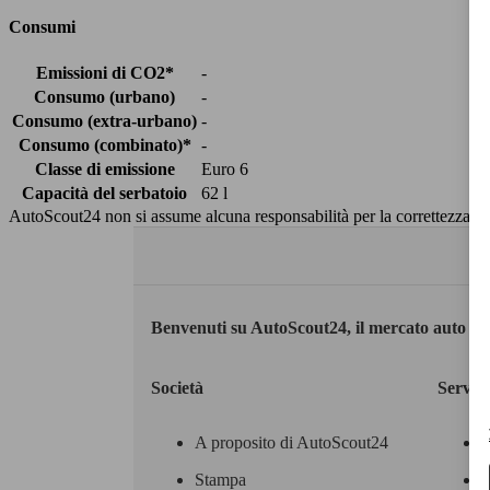
Consumi
Emissioni di CO2*
-
Consumo (urbano)
-
Consumo (extra-urbano)
-
Consumo (combinato)*
-
Classe di emissione
Euro 6
Capacità del serbatoio
62 l
AutoScout24 non si assume alcuna responsabilità per la correttezza dei
Benvenuti su AutoScout24, il mercato auto eu
Società
Servizi
A proposito di AutoScout24
Stampa
M