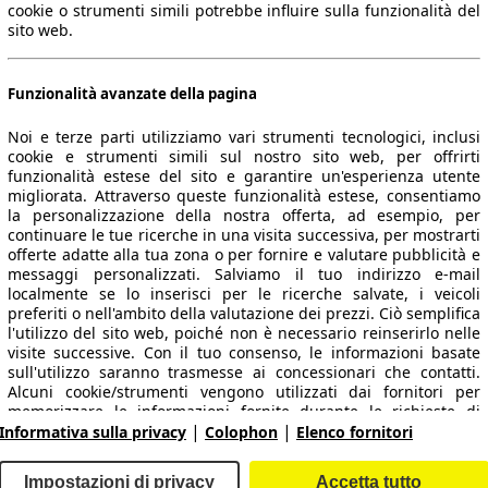
cookie o strumenti simili potrebbe influire sulla funzionalità del
sito web.
Funzionalità avanzate della pagina
Noi e terze parti utilizziamo vari strumenti tecnologici, inclusi
cookie e strumenti simili sul nostro sito web, per offrirti
funzionalità estese del sito e garantire un'esperienza utente
migliorata. Attraverso queste funzionalità estese, consentiamo
la personalizzazione della nostra offerta, ad esempio, per
 dati.
continuare le tue ricerche in una visita successiva, per mostrarti
offerte adatte alla tua zona o per fornire e valutare pubblicità e
messaggi personalizzati. Salviamo il tuo indirizzo e-mail
localmente se lo inserisci per le ricerche salvate, i veicoli
preferiti o nell'ambito della valutazione dei prezzi. Ciò semplifica
ropeo.
l'utilizzo del sito web, poiché non è necessario reinserirlo nelle
visite successive. Con il tuo consenso, le informazioni basate
sull'utilizzo saranno trasmesse ai concessionari che contatti.
Area rivenditori
Alcuni cookie/strumenti vengono utilizzati dai fornitori per
memorizzare le informazioni fornite durante le richieste di
|
|
finanziamento per 30 giorni e per riutilizzarle automaticamente
Informativa sulla privacy
Colophon
Elenco fornitori
Contatti
Servizi per i dealer
entro tale periodo per compilare nuove richieste di
finanziamento. Senza l'utilizzo di tali cookie/strumenti, tali
arche e modelli
Login
Impostazioni di privacy
Accetta tutto