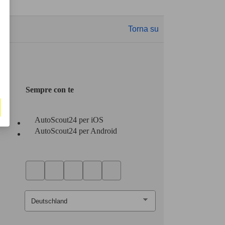
Torna su
Sempre con te
AutoScout24 per iOS
AutoScout24 per Android