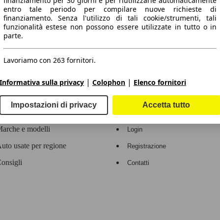
finanziamento per 30 giorni e per riutilizzarle automaticamente
entro tale periodo per compilare nuove richieste di
 dati.
finanziamento. Senza l'utilizzo di tali cookie/strumenti, tali
funzionalità estese non possono essere utilizzate in tutto o in
parte.
Lavoriamo con 263 fornitori.
ropeo.
|
|
Informativa sulla privacy
Colophon
Elenco fornitori
Area rivenditori
Impostazioni di privacy
Accetta tutto
Contatti
Servizi per i dealer
arche e modelli
Login
uto usate per regione
Registrazione
onsigli
Contatti