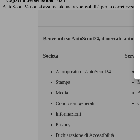
Capacità del serbatoio
62 l
AutoScout24 non si assume alcuna responsabilità per la correttezza dei
Benvenuti su AutoScout24, il mercato auto eu
Società
Servizi
A proposito di AutoScout24
Stampa
M
Media
A
Condizioni generali
C
Informazioni
Privacy
Dichiarazione di Accessibilità