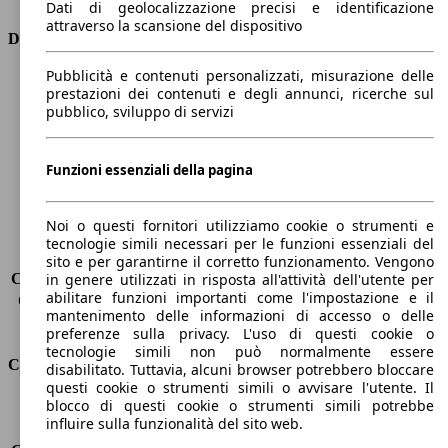
Dati di geolocalizzazione precisi e identificazione
attraverso la scansione del dispositivo
Dimensioni
Pubblicità e contenuti personalizzati, misurazione delle
Lunghezza
4750 mm
prestazioni dei contenuti e degli annunci, ricerche sul
Altezza
1390 mm
pubblico, sviluppo di servizi
Larghezza
1860 mm
Passo
2800 mm
Peso massimo
-
Funzioni essenziali della pagina
Carico massimo
-
Porte
5
Noi o questi fornitori utilizziamo cookie o strumenti e
Sedili
5
tecnologie simili necessari per le funzioni essenziali del
Carico sul tetto
-
sito e per garantirne il corretto funzionamento. Vengono
Capacità di traino (senza freni)
-
in genere utilizzati in risposta all'attività dell'utente per
abilitare funzioni importanti come l'impostazione e il
Capacità di traino (con freni)
1500 kg
mantenimento delle informazioni di accesso o delle
Volume del bagagliaio
487 l
preferenze sulla privacy. L'uso di questi cookie o
tecnologie simili non può normalmente essere
Consumi
disabilitato. Tuttavia, alcuni browser potrebbero bloccare
questi cookie o strumenti simili o avvisare l'utente. Il
blocco di questi cookie o strumenti simili potrebbe
Emissioni di CO2*
93 g/km (komb.)
influire sulla funzionalità del sito web.
Consumo (urbano)
4.2 l/100km