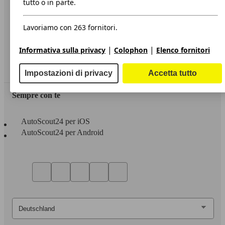
tutto o in parte.
Privacy
Lavoriamo con 263 fornitori.
Dichiarazione di Accessibilità
|
|
Informativa sulla privacy
Colophon
Elenco fornitori
Servizi
Area rivenditori
Impostazioni di privacy
Accetta tutto
Sempre con te
AutoScout24 per iOS
AutoScout24 per Android