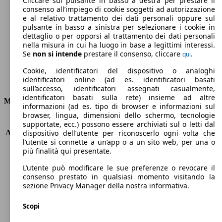
Cliccare sul pulsante in basso a destra per prestare il
consenso all’impiego di cookie soggetti ad autorizzazione
Emissioni di CO2 (combinato)*
e al relativo trattamento dei dati personali oppure sul
pulsante in basso a sinistra per selezionare i cookie in
dettaglio o per opporsi al trattamento dei dati personali
nella misura in cui ha luogo in base a legittimi interessi.
Se
non si intende
prestare il consenso, cliccare
.
qui
Ø 3.5 l/100km
Cookie, identificatori del dispositivo o analoghi
identificatori online (ad es. identificatori basati
Consumi
sull’accesso, identificatori assegnati casualmente,
identificatori basati sulla rete) insieme ad altre
Motore e Prestazioni
informazioni (ad es. tipo di browser e informazioni sul
browser, lingua, dimensioni dello schermo, tecnologie
KW (PS)
96 kW (131 PS)
supportate, ecc.) possono essere archiviati sul o letti dal
Accelerazione (0-100 km/h)
9.7s
dispositivo dell’utente per riconoscerlo ogni volta che
l’utente si connette a un’app o a un sito web, per una o
Velocità massima (km/h)
208 km/h
più finalità qui presentate.
Numero di marce
6
Coppia
300 nm
L’utente può modificare le sue preferenze o revocare il
Cilindrata
1499 ccm
consenso prestato in qualsiasi momento visitando la
sezione Privacy Manager della nostra informativa.
Carburante
Diesel
Cilindri
4
Scopi
Trasmissione
Manuale
Tipo di trazione
trazione anteriore