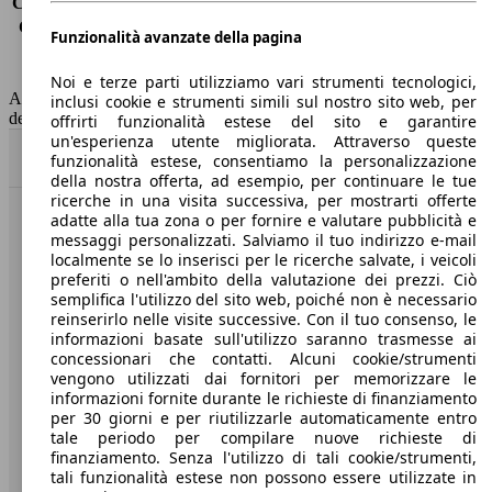
Consumo (extra-urbano)
3.1 l/100km
Consumo (combinato)*
3.5 l/100km
Funzionalità avanzate della pagina
Classe di emissione
Euro 6
Capacità del serbatoio
55 l
Noi e terze parti utilizziamo vari strumenti tecnologici,
AutoScout24 non si assume alcuna responsabilità per la correttezza
inclusi cookie e strumenti simili sul nostro sito web, per
dei dati.
offrirti funzionalità estese del sito e garantire
un'esperienza utente migliorata. Attraverso queste
Torna su
funzionalità estese, consentiamo la personalizzazione
della nostra offerta, ad esempio, per continuare le tue
ricerche in una visita successiva, per mostrarti offerte
adatte alla tua zona o per fornire e valutare pubblicità e
Benvenuti su AutoScout24, il mercato auto europeo.
messaggi personalizzati. Salviamo il tuo indirizzo e-mail
localmente se lo inserisci per le ricerche salvate, i veicoli
preferiti o nell'ambito della valutazione dei prezzi. Ciò
Società
semplifica l'utilizzo del sito web, poiché non è necessario
reinserirlo nelle visite successive. Con il tuo consenso, le
A proposito di AutoScout24
informazioni basate sull'utilizzo saranno trasmesse ai
concessionari che contatti. Alcuni cookie/strumenti
Stampa
vengono utilizzati dai fornitori per memorizzare le
informazioni fornite durante le richieste di finanziamento
Media
per 30 giorni e per riutilizzarle automaticamente entro
tale periodo per compilare nuove richieste di
Condizioni generali
finanziamento. Senza l'utilizzo di tali cookie/strumenti,
tali funzionalità estese non possono essere utilizzate in
Informazioni