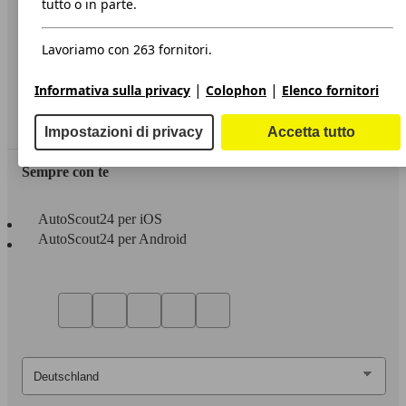
tutto o in parte.
Privacy
Lavoriamo con 263 fornitori.
Dichiarazione di Accessibilità
|
|
Informativa sulla privacy
Colophon
Elenco fornitori
Servizi
Area rivenditori
Impostazioni di privacy
Accetta tutto
Sempre con te
AutoScout24 per iOS
AutoScout24 per Android