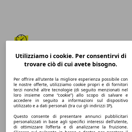
230 km/h
Utilizziamo i cookie. Per consentirvi di
trovare ciò di cui avete bisogno.
Velocità massima
Per offrire all’utente la migliore esperienza possibile con
le nostre offerte, utilizziamo cookie propri e di fornitori
terzi nonché altre tecnologie (di seguito menzionati nel
Elettrica/Benzina
loro insieme come “cookie”) allo scopo di salvare e
accedere in seguito a informazioni sul dispositivo
Carburante
utilizzato e a dati personali (tra cui gli indirizzi IP).
Questo consente di presentare annunci pubblicitari
personalizzati in base agli specifici interessi dell’utente,
di ottimizzare l’offerta e di analizzarne la fruizione.
32 g/km