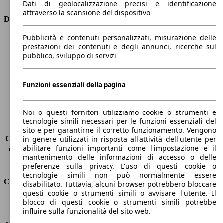
Dati di geolocalizzazione precisi e identificazione
attraverso la scansione del dispositivo
Dimensioni
Pubblicità e contenuti personalizzati, misurazione delle
Lunghezza
4750 mm
prestazioni dei contenuti e degli annunci, ricerche sul
Altezza
1420 mm
pubblico, sviluppo di servizi
Larghezza
1860 mm
Passo
2800 mm
Peso massimo
-
Funzioni essenziali della pagina
Carico massimo
-
Porte
5
Noi o questi fornitori utilizziamo cookie o strumenti e
Sedili
5
tecnologie simili necessari per le funzioni essenziali del
Carico sul tetto
-
sito e per garantirne il corretto funzionamento. Vengono
Capacità di traino (senza freni)
-
in genere utilizzati in risposta all'attività dell'utente per
abilitare funzioni importanti come l'impostazione e il
Capacità di traino (con freni)
1330 kg
mantenimento delle informazioni di accesso o delle
Volume del bagagliaio
487 l
preferenze sulla privacy. L'uso di questi cookie o
tecnologie simili non può normalmente essere
Consumi
disabilitato. Tuttavia, alcuni browser potrebbero bloccare
questi cookie o strumenti simili o avvisare l'utente. Il
blocco di questi cookie o strumenti simili potrebbe
Emissioni di CO2*
32 g/km (komb.)
influire sulla funzionalità del sito web.
Consumo (urbano)
6.3 l/100km