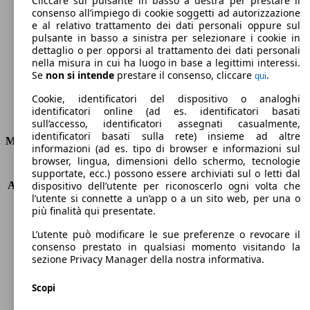
Cliccare sul pulsante in basso a destra per prestare il
consenso all’impiego di cookie soggetti ad autorizzazione
Emissioni di CO2 (combinato)*
e al relativo trattamento dei dati personali oppure sul
pulsante in basso a sinistra per selezionare i cookie in
dettaglio o per opporsi al trattamento dei dati personali
nella misura in cui ha luogo in base a legittimi interessi.
Se
non si intende
prestare il consenso, cliccare
.
qui
Ø 1.4 l/100km
Cookie, identificatori del dispositivo o analoghi
identificatori online (ad es. identificatori basati
Consumi
sull’accesso, identificatori assegnati casualmente,
identificatori basati sulla rete) insieme ad altre
Motore e Prestazioni
informazioni (ad es. tipo di browser e informazioni sul
browser, lingua, dimensioni dello schermo, tecnologie
KW (PS)
133 kW (181 PS)
supportate, ecc.) possono essere archiviati sul o letti dal
Accelerazione (0-100 km/h)
8.3s
dispositivo dell’utente per riconoscerlo ogni volta che
l’utente si connette a un’app o a un sito web, per una o
Velocità massima (km/h)
230 km/h
più finalità qui presentate.
Numero di marce
8
Coppia
300 nm
L’utente può modificare le sue preferenze o revocare il
Cilindrata
1598 ccm
consenso prestato in qualsiasi momento visitando la
sezione Privacy Manager della nostra informativa.
Carburante
Elettrica/Benzina
Cilindri
4
Scopi
Trasmissione
Automatico
Tipo di trazione
trazione anteriore