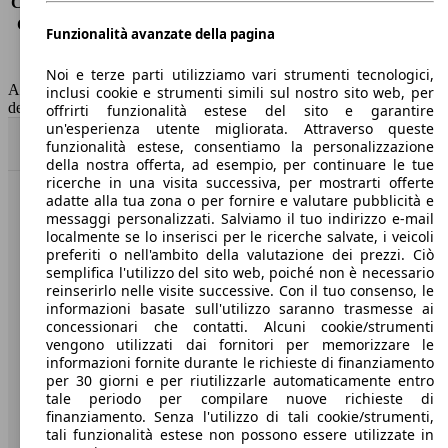
Consumo (extra-urbano)
4.2 l/100km
Consumo (combinato)*
1.4 l/100km
Funzionalità avanzate della pagina
Classe di emissione
Euro 6
Capacità del serbatoio
43 l
Noi e terze parti utilizziamo vari strumenti tecnologici,
AutoScout24 non si assume alcuna responsabilità per la correttezza
inclusi cookie e strumenti simili sul nostro sito web, per
dei dati.
offrirti funzionalità estese del sito e garantire
un'esperienza utente migliorata. Attraverso queste
Torna su
funzionalità estese, consentiamo la personalizzazione
della nostra offerta, ad esempio, per continuare le tue
ricerche in una visita successiva, per mostrarti offerte
adatte alla tua zona o per fornire e valutare pubblicità e
Benvenuti su AutoScout24, il mercato auto europeo.
messaggi personalizzati. Salviamo il tuo indirizzo e-mail
localmente se lo inserisci per le ricerche salvate, i veicoli
preferiti o nell'ambito della valutazione dei prezzi. Ciò
Società
semplifica l'utilizzo del sito web, poiché non è necessario
reinserirlo nelle visite successive. Con il tuo consenso, le
A proposito di AutoScout24
informazioni basate sull'utilizzo saranno trasmesse ai
concessionari che contatti. Alcuni cookie/strumenti
Stampa
vengono utilizzati dai fornitori per memorizzare le
informazioni fornite durante le richieste di finanziamento
Media
per 30 giorni e per riutilizzarle automaticamente entro
tale periodo per compilare nuove richieste di
Condizioni generali
finanziamento. Senza l'utilizzo di tali cookie/strumenti,
tali funzionalità estese non possono essere utilizzate in
Informazioni