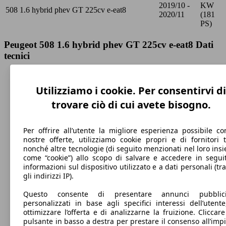
2019/10 -
KW
508 1.6 hybrid phev GT 225cv e-eat8
2020/11
(181
PS)
Peugeot 508 1.6 hybrid phev GT 225cv e-eat8 Dati
tecnici
Utilizziamo i cookie. Per consentirvi di
trovare ciò di cui avete bisogno.
230 km/h
Velocità massima
Per offrire all’utente la migliore esperienza possibile co
nostre offerte, utilizziamo cookie propri e di fornitori t
nonché altre tecnologie (di seguito menzionati nel loro ins
come “cookie”) allo scopo di salvare e accedere in segui
informazioni sul dispositivo utilizzato e a dati personali (tra
Elettrica/Benzina
gli indirizzi IP).
Carburante
Questo consente di presentare annunci pubblicit
personalizzati in base agli specifici interessi dell’utente
ottimizzare l’offerta e di analizzarne la fruizione. Cliccare
pulsante in basso a destra per prestare il consenso all’imp