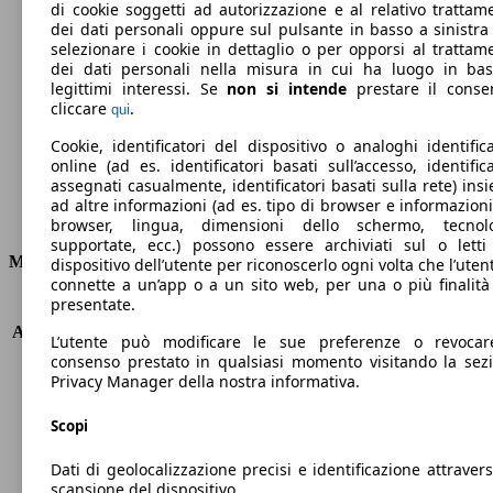
di cookie soggetti ad autorizzazione e al relativo trattam
dei dati personali oppure sul pulsante in basso a sinistra
35 g/km
selezionare i cookie in dettaglio o per opporsi al trattam
dei dati personali nella misura in cui ha luogo in ba
Emissioni di CO2 (combinato)*
legittimi interessi. Se
non si intende
prestare il conse
cliccare
.
qui
Cookie, identificatori del dispositivo o analoghi identifica
online (ad es. identificatori basati sull’accesso, identifica
Ø 1.5 l/100km
assegnati casualmente, identificatori basati sulla rete) ins
ad altre informazioni (ad es. tipo di browser e informazioni
Consumi
browser, lingua, dimensioni dello schermo, tecnol
supportate, ecc.) possono essere archiviati sul o letti
Motore e Prestazioni
dispositivo dell’utente per riconoscerlo ogni volta che l’utent
connette a un’app o a un sito web, per una o più finalità
presentate.
KW (PS)
133 kW (181 PS)
Accelerazione (0-100 km/h)
8.3s
L’utente può modificare le sue preferenze o revocar
Velocità massima (km/h)
230 km/h
consenso prestato in qualsiasi momento visitando la sez
Numero di marce
8
Privacy Manager della nostra informativa.
Coppia
300 nm
Scopi
Cilindrata
1598 ccm
Carburante
Elettrica/Benzina
Dati di geolocalizzazione precisi e identificazione attravers
Cilindri
4
scansione del dispositivo