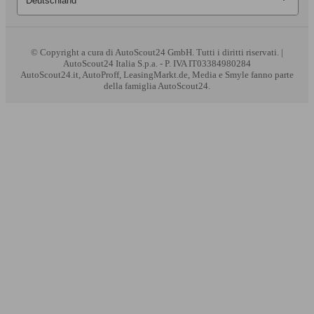
© Copyright
a cura di AutoScout24 GmbH. Tutti i diritti riservati. |
AutoScout24 Italia S.p.a. - P. IVA IT03384980284
AutoScout24.it, AutoProff, LeasingMarkt.de, Media e Smyle fanno parte
della famiglia AutoScout24.