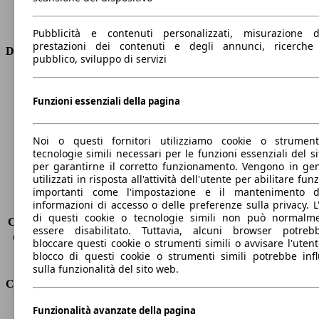
Trasmissione
Automatico
Tipo di trazione
trazione anteriore
Pubblicità e contenuti personalizzati, misurazione d
prestazioni dei contenuti e degli annunci, ricerche
Dimensioni
pubblico, sviluppo di servizi
Lunghezza
4750 mm
Altezza
1420 mm
Funzioni essenziali della pagina
Larghezza
1860 mm
Passo
2800 mm
Noi o questi fornitori utilizziamo cookie o strumen
Peso massimo
-
tecnologie simili necessari per le funzioni essenziali del si
Carico massimo
-
per garantirne il corretto funzionamento. Vengono in ge
Porte
5
utilizzati in risposta all'attività dell'utente per abilitare fun
Sedili
5
importanti come l'impostazione e il mantenimento d
informazioni di accesso o delle preferenze sulla privacy. L
Carico sul tetto
-
di questi cookie o tecnologie simili non può normalm
Capacità di traino (senza freni)
-
essere disabilitato. Tuttavia, alcuni browser potreb
Capacità di traino (con freni)
1330 kg
bloccare questi cookie o strumenti simili o avvisare l'utente
Volume del bagagliaio
487 l
blocco di questi cookie o strumenti simili potrebbe infl
sulla funzionalità del sito web.
Consumi
Funzionalità avanzate della pagina
Emissioni di CO2*
35 g/km (komb.)