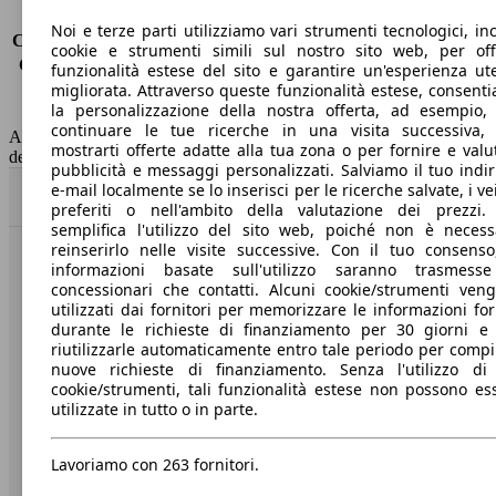
Consumo (urbano)
6.5 l/100km
Noi e terze parti utilizziamo vari strumenti tecnologici, inc
Consumo (extra-urbano)
4.5 l/100km
cookie e strumenti simili sul nostro sito web, per offr
Consumo (combinato)*
1.5 l/100km
funzionalità estese del sito e garantire un'esperienza ut
Classe di emissione
Euro 6
migliorata. Attraverso queste funzionalità estese, consent
la personalizzazione della nostra offerta, ad esempio,
Capacità del serbatoio
43 l
continuare le tue ricerche in una visita successiva,
AutoScout24 non si assume alcuna responsabilità per la correttezza
mostrarti offerte adatte alla tua zona o per fornire e valu
dei dati.
pubblicità e messaggi personalizzati. Salviamo il tuo indir
e-mail localmente se lo inserisci per le ricerche salvate, i vei
Torna su
preferiti o nell'ambito della valutazione dei prezzi.
semplifica l'utilizzo del sito web, poiché non è necess
reinserirlo nelle visite successive. Con il tuo consenso
informazioni basate sull'utilizzo saranno trasmess
Benvenuti su AutoScout24, il mercato auto europeo.
concessionari che contatti. Alcuni cookie/strumenti ven
utilizzati dai fornitori per memorizzare le informazioni for
Società
durante le richieste di finanziamento per 30 giorni e
riutilizzarle automaticamente entro tale periodo per compi
nuove richieste di finanziamento. Senza l'utilizzo di 
A proposito di AutoScout24
cookie/strumenti, tali funzionalità estese non possono es
utilizzate in tutto o in parte.
Stampa
Media
Lavoriamo con 263 fornitori.
Condizioni generali