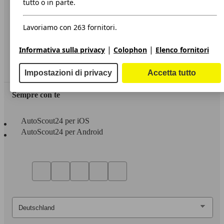
tutto o in parte.
Privacy
Lavoriamo con 263 fornitori.
Dichiarazione di Accessibilità
|
|
Informativa sulla privacy
Colophon
Elenco fornitori
Servizi
Area rivenditori
Impostazioni di privacy
Accetta tutto
Sempre con te
AutoScout24 per iOS
AutoScout24 per Android