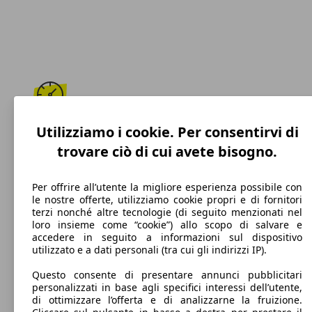
230 km/h
Utilizziamo i cookie. Per consentirvi di
trovare ciò di cui avete bisogno.
Velocità massima
Per offrire all’utente la migliore esperienza possibile con
le nostre offerte, utilizziamo cookie propri e di fornitori
terzi nonché altre tecnologie (di seguito menzionati nel
Elettrica/Benzina
loro insieme come “cookie”) allo scopo di salvare e
accedere in seguito a informazioni sul dispositivo
Carburante
utilizzato e a dati personali (tra cui gli indirizzi IP).
Questo consente di presentare annunci pubblicitari
personalizzati in base agli specifici interessi dell’utente,
di ottimizzare l’offerta e di analizzarne la fruizione.
35 g/km