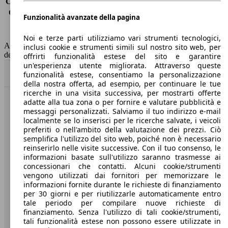
Consumo (extra-urbano)
4.5 l/100km
Consumo (combinato)*
1.5 l/100km
Funzionalità avanzate della pagina
Classe di emissione
Euro 6
Capacità del serbatoio
43 l
Noi e terze parti utilizziamo vari strumenti tecnologici,
AutoScout24 non si assume alcuna responsabilità per la correttezza
inclusi cookie e strumenti simili sul nostro sito web, per
dei dati.
offrirti funzionalità estese del sito e garantire
un'esperienza utente migliorata. Attraverso queste
Torna su
funzionalità estese, consentiamo la personalizzazione
della nostra offerta, ad esempio, per continuare le tue
ricerche in una visita successiva, per mostrarti offerte
adatte alla tua zona o per fornire e valutare pubblicità e
Benvenuti su AutoScout24, il mercato auto europeo.
messaggi personalizzati. Salviamo il tuo indirizzo e-mail
localmente se lo inserisci per le ricerche salvate, i veicoli
preferiti o nell'ambito della valutazione dei prezzi. Ciò
Società
semplifica l'utilizzo del sito web, poiché non è necessario
reinserirlo nelle visite successive. Con il tuo consenso, le
A proposito di AutoScout24
informazioni basate sull'utilizzo saranno trasmesse ai
concessionari che contatti. Alcuni cookie/strumenti
Stampa
vengono utilizzati dai fornitori per memorizzare le
informazioni fornite durante le richieste di finanziamento
Media
per 30 giorni e per riutilizzarle automaticamente entro
tale periodo per compilare nuove richieste di
Condizioni generali
finanziamento. Senza l'utilizzo di tali cookie/strumenti,
tali funzionalità estese non possono essere utilizzate in
Informazioni