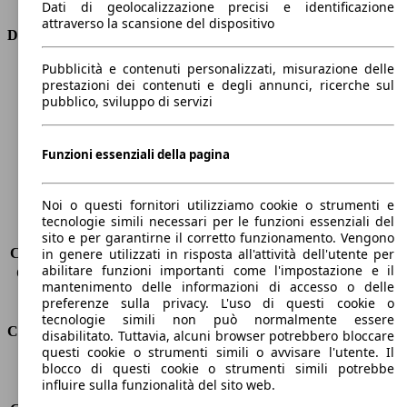
Dati di geolocalizzazione precisi e identificazione
attraverso la scansione del dispositivo
Dimensioni
Pubblicità e contenuti personalizzati, misurazione delle
Lunghezza
4750 mm
prestazioni dei contenuti e degli annunci, ricerche sul
Altezza
1420 mm
pubblico, sviluppo di servizi
Larghezza
1860 mm
Passo
2800 mm
Peso massimo
-
Funzioni essenziali della pagina
Carico massimo
-
Porte
5
Noi o questi fornitori utilizziamo cookie o strumenti e
Sedili
5
tecnologie simili necessari per le funzioni essenziali del
Carico sul tetto
-
sito e per garantirne il corretto funzionamento. Vengono
Capacità di traino (senza freni)
-
in genere utilizzati in risposta all'attività dell'utente per
abilitare funzioni importanti come l'impostazione e il
Capacità di traino (con freni)
1330 kg
mantenimento delle informazioni di accesso o delle
Volume del bagagliaio
487 l
preferenze sulla privacy. L'uso di questi cookie o
tecnologie simili non può normalmente essere
Consumi
disabilitato. Tuttavia, alcuni browser potrebbero bloccare
questi cookie o strumenti simili o avvisare l'utente. Il
blocco di questi cookie o strumenti simili potrebbe
Emissioni di CO2*
35 g/km (komb.)
influire sulla funzionalità del sito web.
Consumo (urbano)
6.5 l/100km