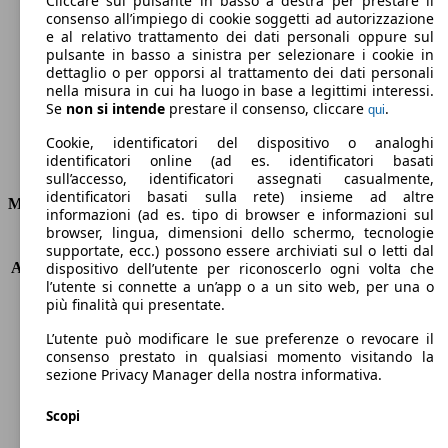
Cliccare sul pulsante in basso a destra per prestare il
consenso all’impiego di cookie soggetti ad autorizzazione
Emissioni di CO2 (combinato)*
e al relativo trattamento dei dati personali oppure sul
pulsante in basso a sinistra per selezionare i cookie in
dettaglio o per opporsi al trattamento dei dati personali
nella misura in cui ha luogo in base a legittimi interessi.
Se
non si intende
prestare il consenso, cliccare
.
qui
Ø 1.5 l/100km
Cookie, identificatori del dispositivo o analoghi
identificatori online (ad es. identificatori basati
Consumi
sull’accesso, identificatori assegnati casualmente,
identificatori basati sulla rete) insieme ad altre
Motore e Prestazioni
informazioni (ad es. tipo di browser e informazioni sul
browser, lingua, dimensioni dello schermo, tecnologie
KW (PS)
133 kW (181 PS)
supportate, ecc.) possono essere archiviati sul o letti dal
Accelerazione (0-100 km/h)
8.3s
dispositivo dell’utente per riconoscerlo ogni volta che
l’utente si connette a un’app o a un sito web, per una o
Velocità massima (km/h)
230 km/h
più finalità qui presentate.
Numero di marce
8
Coppia
300 nm
L’utente può modificare le sue preferenze o revocare il
Cilindrata
1598 ccm
consenso prestato in qualsiasi momento visitando la
sezione Privacy Manager della nostra informativa.
Carburante
Elettrica/Benzina
Cilindri
4
Scopi
Trasmissione
Automatico
Tipo di trazione
trazione anteriore