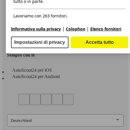
tutto o in parte.
Privacy
Lavoriamo con 263 fornitori.
Dichiarazione di Accessibilità
|
|
Informativa sulla privacy
Colophon
Elenco fornitori
Servizi
Area rivenditori
Impostazioni di privacy
Accetta tutto
Sempre con te
AutoScout24 per iOS
AutoScout24 per Android