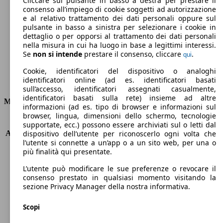
Cliccare sul pulsante in basso a destra per prestare il
consenso all’impiego di cookie soggetti ad autorizzazione
Emissioni di CO2 (combinato)*
e al relativo trattamento dei dati personali oppure sul
pulsante in basso a sinistra per selezionare i cookie in
dettaglio o per opporsi al trattamento dei dati personali
nella misura in cui ha luogo in base a legittimi interessi.
Se
non si intende
prestare il consenso, cliccare
.
qui
Ø 4.9 l/100km
Cookie, identificatori del dispositivo o analoghi
identificatori online (ad es. identificatori basati
Consumi
sull’accesso, identificatori assegnati casualmente,
identificatori basati sulla rete) insieme ad altre
Motore e Prestazioni
informazioni (ad es. tipo di browser e informazioni sul
browser, lingua, dimensioni dello schermo, tecnologie
KW (PS)
133 kW (181 PS)
supportate, ecc.) possono essere archiviati sul o letti dal
Accelerazione (0-100 km/h)
7.9s
dispositivo dell’utente per riconoscerlo ogni volta che
l’utente si connette a un’app o a un sito web, per una o
Velocità massima (km/h)
225 km/h
più finalità qui presentate.
Numero di marce
8
Coppia
250 nm
L’utente può modificare le sue preferenze o revocare il
Cilindrata
1598 ccm
consenso prestato in qualsiasi momento visitando la
sezione Privacy Manager della nostra informativa.
Carburante
Benzina
Cilindri
4
Scopi
Trasmissione
Automatico
Tipo di trazione
trazione anteriore