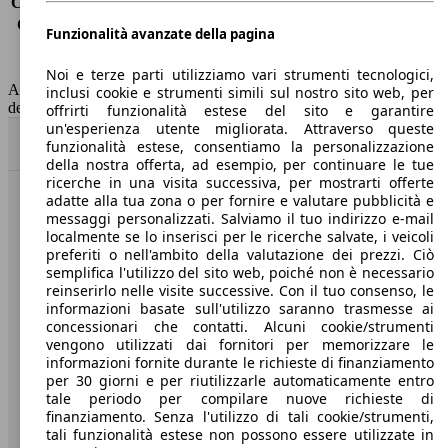
Consumo (extra-urbano)
4.2 l/100km
Consumo (combinato)*
4.9 l/100km
Funzionalità avanzate della pagina
Classe di emissione
Euro 6
Capacità del serbatoio
62 l
Noi e terze parti utilizziamo vari strumenti tecnologici,
AutoScout24 non si assume alcuna responsabilità per la correttezza
inclusi cookie e strumenti simili sul nostro sito web, per
dei dati.
offrirti funzionalità estese del sito e garantire
un'esperienza utente migliorata. Attraverso queste
Torna su
funzionalità estese, consentiamo la personalizzazione
della nostra offerta, ad esempio, per continuare le tue
ricerche in una visita successiva, per mostrarti offerte
adatte alla tua zona o per fornire e valutare pubblicità e
Benvenuti su AutoScout24, il mercato auto europeo.
messaggi personalizzati. Salviamo il tuo indirizzo e-mail
localmente se lo inserisci per le ricerche salvate, i veicoli
preferiti o nell'ambito della valutazione dei prezzi. Ciò
Società
semplifica l'utilizzo del sito web, poiché non è necessario
reinserirlo nelle visite successive. Con il tuo consenso, le
A proposito di AutoScout24
informazioni basate sull'utilizzo saranno trasmesse ai
concessionari che contatti. Alcuni cookie/strumenti
Stampa
vengono utilizzati dai fornitori per memorizzare le
informazioni fornite durante le richieste di finanziamento
Media
per 30 giorni e per riutilizzarle automaticamente entro
tale periodo per compilare nuove richieste di
Condizioni generali
finanziamento. Senza l'utilizzo di tali cookie/strumenti,
tali funzionalità estese non possono essere utilizzate in
Informazioni