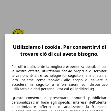
225 km/h
Utilizziamo i cookie. Per consentirvi di
trovare ciò di cui avete bisogno.
Velocità massima
Per offrire all’utente la migliore esperienza possibile con
le nostre offerte, utilizziamo cookie propri e di fornitori
terzi nonché altre tecnologie (di seguito menzionati nel
Benzina
loro insieme come “cookie”) allo scopo di salvare e
accedere in seguito a informazioni sul dispositivo
Carburante
utilizzato e a dati personali (tra cui gli indirizzi IP).
Questo consente di presentare annunci pubblicitari
personalizzati in base agli specifici interessi dell’utente,
di ottimizzare l’offerta e di analizzarne la fruizione.
112 g/km