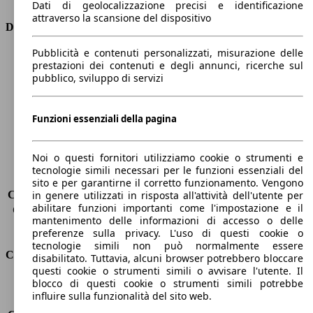
Dati di geolocalizzazione precisi e identificazione
attraverso la scansione del dispositivo
Dimensioni
Pubblicità e contenuti personalizzati, misurazione delle
Lunghezza
4750 mm
prestazioni dei contenuti e degli annunci, ricerche sul
Altezza
1390 mm
pubblico, sviluppo di servizi
Larghezza
1860 mm
Passo
2800 mm
Peso massimo
-
Funzioni essenziali della pagina
Carico massimo
-
Porte
5
Noi o questi fornitori utilizziamo cookie o strumenti e
Sedili
5
tecnologie simili necessari per le funzioni essenziali del
Carico sul tetto
-
sito e per garantirne il corretto funzionamento. Vengono
Capacità di traino (senza freni)
-
in genere utilizzati in risposta all'attività dell'utente per
abilitare funzioni importanti come l'impostazione e il
Capacità di traino (con freni)
1600 kg
mantenimento delle informazioni di accesso o delle
Volume del bagagliaio
487 l
preferenze sulla privacy. L'uso di questi cookie o
tecnologie simili non può normalmente essere
Consumi
disabilitato. Tuttavia, alcuni browser potrebbero bloccare
questi cookie o strumenti simili o avvisare l'utente. Il
blocco di questi cookie o strumenti simili potrebbe
Emissioni di CO2*
112 g/km (komb.)
influire sulla funzionalità del sito web.
Consumo (urbano)
6.2 l/100km