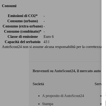
Consumi
Emissioni di CO2*
-
Consumo (urbano)
-
Consumo (extra-urbano)
-
Consumo (combinato)*
-
Classe di emissione
Euro 6
Capacità del serbatoio
43 l
AutoScout24 non si assume alcuna responsabilità per la correttezza dei
Benvenuti su AutoScout24, il mercato auto eu
Società
Servizi
A proposito di AutoScout24
Stampa
M