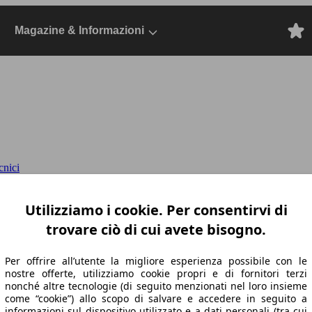
Magazine & Informazioni
cnici
cv e-eat8
II PSE SW, Dal 2021, Station wago
Utilizziamo i cookie. Per consentirvi di
trovare ciò di cui avete bisogno.
Per offrire all’utente la migliore esperienza possibile con le
nostre offerte, utilizziamo cookie propri e di fornitori terzi
nonché altre tecnologie (di seguito menzionati nel loro insieme
come “cookie”) allo scopo di salvare e accedere in seguito a
informazioni sul dispositivo utilizzato e a dati personali (tra cui