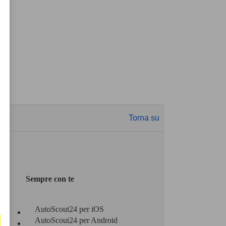
Torna su
Sempre con te
AutoScout24 per iOS
AutoScout24 per Android