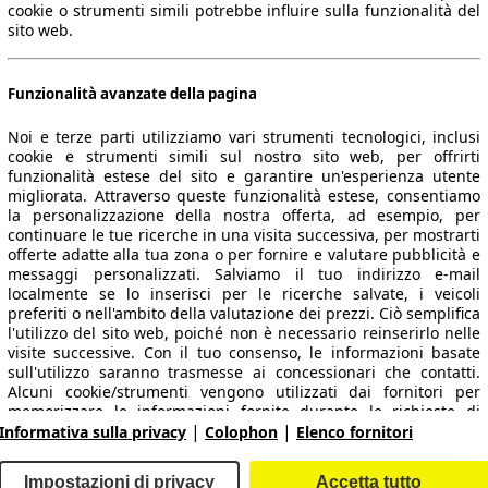
cookie o strumenti simili potrebbe influire sulla funzionalità del
sito web.
Funzionalità avanzate della pagina
Noi e terze parti utilizziamo vari strumenti tecnologici, inclusi
cookie e strumenti simili sul nostro sito web, per offrirti
funzionalità estese del sito e garantire un'esperienza utente
migliorata. Attraverso queste funzionalità estese, consentiamo
la personalizzazione della nostra offerta, ad esempio, per
 dati.
continuare le tue ricerche in una visita successiva, per mostrarti
offerte adatte alla tua zona o per fornire e valutare pubblicità e
messaggi personalizzati. Salviamo il tuo indirizzo e-mail
localmente se lo inserisci per le ricerche salvate, i veicoli
preferiti o nell'ambito della valutazione dei prezzi. Ciò semplifica
ropeo.
l'utilizzo del sito web, poiché non è necessario reinserirlo nelle
visite successive. Con il tuo consenso, le informazioni basate
sull'utilizzo saranno trasmesse ai concessionari che contatti.
Area rivenditori
Alcuni cookie/strumenti vengono utilizzati dai fornitori per
memorizzare le informazioni fornite durante le richieste di
|
|
finanziamento per 30 giorni e per riutilizzarle automaticamente
Informativa sulla privacy
Colophon
Elenco fornitori
Contatti
Servizi per i dealer
entro tale periodo per compilare nuove richieste di
finanziamento. Senza l'utilizzo di tali cookie/strumenti, tali
arche e modelli
Login
Impostazioni di privacy
Accetta tutto