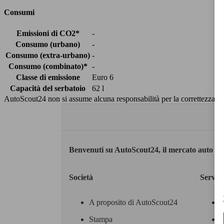
Consumi
Emissioni di CO2*
-
Consumo (urbano)
-
Consumo (extra-urbano)
-
Consumo (combinato)*
-
Classe di emissione
Euro 6
Capacità del serbatoio
62 l
AutoScout24 non si assume alcuna responsabilità per la correttezza dei
Benvenuti su AutoScout24, il mercato auto eu
Società
Servizi
A proposito di AutoScout24
Stampa
M