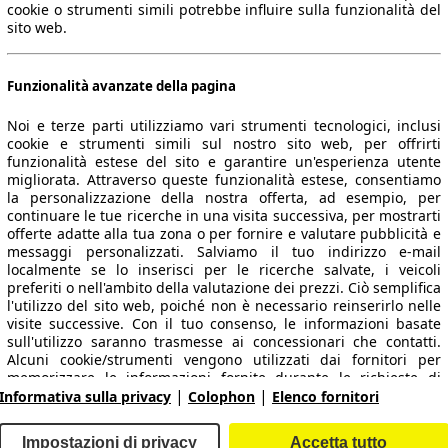
cookie o strumenti simili potrebbe influire sulla funzionalità del
sito web.
Funzionalità avanzate della pagina
Noi e terze parti utilizziamo vari strumenti tecnologici, inclusi
cookie e strumenti simili sul nostro sito web, per offrirti
funzionalità estese del sito e garantire un'esperienza utente
migliorata. Attraverso queste funzionalità estese, consentiamo
la personalizzazione della nostra offerta, ad esempio, per
 dati.
continuare le tue ricerche in una visita successiva, per mostrarti
offerte adatte alla tua zona o per fornire e valutare pubblicità e
messaggi personalizzati. Salviamo il tuo indirizzo e-mail
localmente se lo inserisci per le ricerche salvate, i veicoli
preferiti o nell'ambito della valutazione dei prezzi. Ciò semplifica
ropeo.
l'utilizzo del sito web, poiché non è necessario reinserirlo nelle
visite successive. Con il tuo consenso, le informazioni basate
sull'utilizzo saranno trasmesse ai concessionari che contatti.
Area rivenditori
Alcuni cookie/strumenti vengono utilizzati dai fornitori per
memorizzare le informazioni fornite durante le richieste di
|
|
finanziamento per 30 giorni e per riutilizzarle automaticamente
Informativa sulla privacy
Colophon
Elenco fornitori
Contatti
Servizi per i dealer
entro tale periodo per compilare nuove richieste di
finanziamento. Senza l'utilizzo di tali cookie/strumenti, tali
arche e modelli
Login
Impostazioni di privacy
Accetta tutto