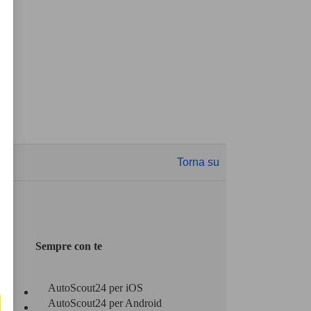
Torna su
Sempre con te
AutoScout24 per iOS
AutoScout24 per Android