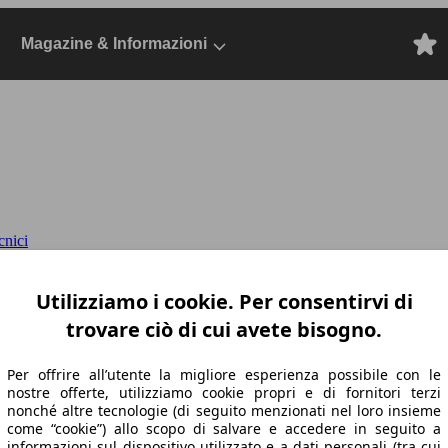
Magazine & Informazioni
cnici
30cv eat8
II 2023 SW, Dal 2023, Station wag
Utilizziamo i cookie. Per consentirvi di
trovare ciò di cui avete bisogno.
Per offrire all’utente la migliore esperienza possibile con le
nostre offerte, utilizziamo cookie propri e di fornitori terzi
nonché altre tecnologie (di seguito menzionati nel loro insieme
come “cookie”) allo scopo di salvare e accedere in seguito a
informazioni sul dispositivo utilizzato e a dati personali (tra cui