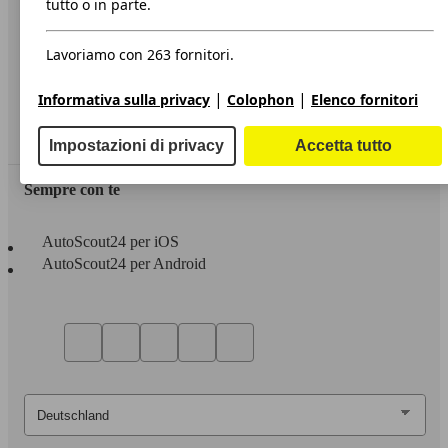
tutto o in parte.
Privacy
Lavoriamo con 263 fornitori.
Dichiarazione di Accessibilità
|
|
Informativa sulla privacy
Colophon
Elenco fornitori
Servizi
Area rivenditori
Impostazioni di privacy
Accetta tutto
Sempre con te
AutoScout24 per iOS
AutoScout24 per Android