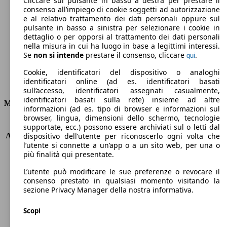
Cliccare sul pulsante in basso a destra per prestare il
consenso all’impiego di cookie soggetti ad autorizzazione
Emissioni di CO2 (combinato)*
e al relativo trattamento dei dati personali oppure sul
pulsante in basso a sinistra per selezionare i cookie in
dettaglio o per opporsi al trattamento dei dati personali
nella misura in cui ha luogo in base a legittimi interessi.
Se
non si intende
prestare il consenso, cliccare
.
qui
Ø 4.8 l/100km
Cookie, identificatori del dispositivo o analoghi
identificatori online (ad es. identificatori basati
Consumi
sull’accesso, identificatori assegnati casualmente,
identificatori basati sulla rete) insieme ad altre
Motore e Prestazioni
informazioni (ad es. tipo di browser e informazioni sul
browser, lingua, dimensioni dello schermo, tecnologie
KW (PS)
96 kW (131 PS)
supportate, ecc.) possono essere archiviati sul o letti dal
Accelerazione (0-100 km/h)
11.2s
dispositivo dell’utente per riconoscerlo ogni volta che
l’utente si connette a un’app o a un sito web, per una o
Velocità massima (km/h)
204 km/h
più finalità qui presentate.
Numero di marce
8
Coppia
230 nm
L’utente può modificare le sue preferenze o revocare il
Cilindrata
1199 ccm
consenso prestato in qualsiasi momento visitando la
sezione Privacy Manager della nostra informativa.
Carburante
Benzina
Cilindri
3
Scopi
Trasmissione
Automatico
Tipo di trazione
trazione anteriore