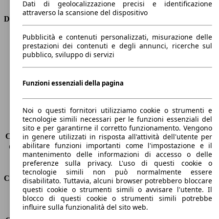
Dati di geolocalizzazione precisi e identificazione
attraverso la scansione del dispositivo
Dimensioni
Pubblicità e contenuti personalizzati, misurazione delle
Lunghezza
4790 mm
prestazioni dei contenuti e degli annunci, ricerche sul
Altezza
1420 mm
pubblico, sviluppo di servizi
Larghezza
1860 mm
Passo
2800 mm
Peso massimo
-
Funzioni essenziali della pagina
Carico massimo
-
Porte
5
Noi o questi fornitori utilizziamo cookie o strumenti e
Sedili
5
tecnologie simili necessari per le funzioni essenziali del
Carico sul tetto
-
sito e per garantirne il corretto funzionamento. Vengono
Capacità di traino (senza freni)
-
in genere utilizzati in risposta all'attività dell'utente per
abilitare funzioni importanti come l'impostazione e il
Capacità di traino (con freni)
1290 kg
mantenimento delle informazioni di accesso o delle
Volume del bagagliaio
530 - 1780 l
preferenze sulla privacy. L'uso di questi cookie o
tecnologie simili non può normalmente essere
Consumi
disabilitato. Tuttavia, alcuni browser potrebbero bloccare
questi cookie o strumenti simili o avvisare l'utente. Il
blocco di questi cookie o strumenti simili potrebbe
Emissioni di CO2*
110 g/km (komb.)
influire sulla funzionalità del sito web.
Consumo (urbano)
5.7 l/100km