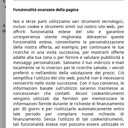
Consumo (extra-urbano)
4.3 l/100km
Consumo (combinato)*
4.8 l/100km
Funzionalità avanzate della pagina
Classe di emissione
Euro 6
Capacità del serbatoio
62 l
Noi e terze parti utilizziamo vari strumenti tecnologici,
AutoScout24 non si assume alcuna responsabilità per la correttezza
inclusi cookie e strumenti simili sul nostro sito web, per
dei dati.
offrirti funzionalità estese del sito e garantire
un'esperienza utente migliorata. Attraverso queste
Torna su
funzionalità estese, consentiamo la personalizzazione
della nostra offerta, ad esempio, per continuare le tue
ricerche in una visita successiva, per mostrarti offerte
adatte alla tua zona o per fornire e valutare pubblicità e
Benvenuti su AutoScout24, il mercato auto europeo.
messaggi personalizzati. Salviamo il tuo indirizzo e-mail
localmente se lo inserisci per le ricerche salvate, i veicoli
preferiti o nell'ambito della valutazione dei prezzi. Ciò
Società
semplifica l'utilizzo del sito web, poiché non è necessario
reinserirlo nelle visite successive. Con il tuo consenso, le
A proposito di AutoScout24
informazioni basate sull'utilizzo saranno trasmesse ai
concessionari che contatti. Alcuni cookie/strumenti
Stampa
vengono utilizzati dai fornitori per memorizzare le
informazioni fornite durante le richieste di finanziamento
Media
per 30 giorni e per riutilizzarle automaticamente entro
tale periodo per compilare nuove richieste di
Condizioni generali
finanziamento. Senza l'utilizzo di tali cookie/strumenti,
tali funzionalità estese non possono essere utilizzate in
Informazioni