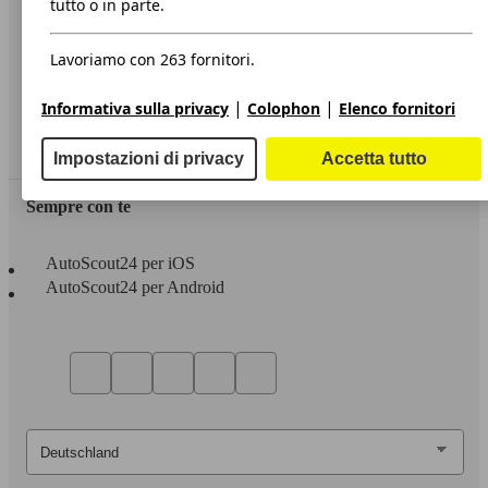
tutto o in parte.
Privacy
Lavoriamo con 263 fornitori.
Dichiarazione di Accessibilità
|
|
Informativa sulla privacy
Colophon
Elenco fornitori
Servizi
Area rivenditori
Impostazioni di privacy
Accetta tutto
Sempre con te
AutoScout24 per iOS
AutoScout24 per Android