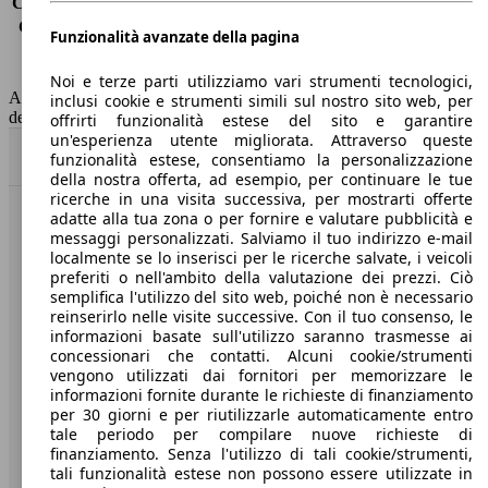
Consumo (extra-urbano)
4.3 l/100km
Consumo (combinato)*
4.8 l/100km
Funzionalità avanzate della pagina
Classe di emissione
Euro 6
Capacità del serbatoio
62 l
Noi e terze parti utilizziamo vari strumenti tecnologici,
AutoScout24 non si assume alcuna responsabilità per la correttezza
inclusi cookie e strumenti simili sul nostro sito web, per
dei dati.
offrirti funzionalità estese del sito e garantire
un'esperienza utente migliorata. Attraverso queste
Torna su
funzionalità estese, consentiamo la personalizzazione
della nostra offerta, ad esempio, per continuare le tue
ricerche in una visita successiva, per mostrarti offerte
adatte alla tua zona o per fornire e valutare pubblicità e
Benvenuti su AutoScout24, il mercato auto europeo.
messaggi personalizzati. Salviamo il tuo indirizzo e-mail
localmente se lo inserisci per le ricerche salvate, i veicoli
preferiti o nell'ambito della valutazione dei prezzi. Ciò
Società
semplifica l'utilizzo del sito web, poiché non è necessario
reinserirlo nelle visite successive. Con il tuo consenso, le
A proposito di AutoScout24
informazioni basate sull'utilizzo saranno trasmesse ai
concessionari che contatti. Alcuni cookie/strumenti
Stampa
vengono utilizzati dai fornitori per memorizzare le
informazioni fornite durante le richieste di finanziamento
Media
per 30 giorni e per riutilizzarle automaticamente entro
tale periodo per compilare nuove richieste di
Condizioni generali
finanziamento. Senza l'utilizzo di tali cookie/strumenti,
tali funzionalità estese non possono essere utilizzate in
Informazioni