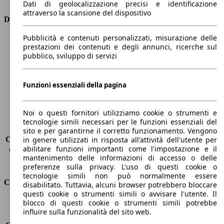
Dati di geolocalizzazione precisi e identificazione
attraverso la scansione del dispositivo
Dimensioni
Pubblicità e contenuti personalizzati, misurazione delle
Lunghezza
4790 mm
prestazioni dei contenuti e degli annunci, ricerche sul
Altezza
1420 mm
pubblico, sviluppo di servizi
Larghezza
1860 mm
Passo
2800 mm
Peso massimo
-
Funzioni essenziali della pagina
Carico massimo
-
Porte
5
Noi o questi fornitori utilizziamo cookie o strumenti e
Sedili
5
tecnologie simili necessari per le funzioni essenziali del
Carico sul tetto
-
sito e per garantirne il corretto funzionamento. Vengono
Capacità di traino (senza freni)
-
in genere utilizzati in risposta all'attività dell'utente per
abilitare funzioni importanti come l'impostazione e il
Capacità di traino (con freni)
1290 kg
mantenimento delle informazioni di accesso o delle
Volume del bagagliaio
530 - 1780 l
preferenze sulla privacy. L'uso di questi cookie o
tecnologie simili non può normalmente essere
Consumi
disabilitato. Tuttavia, alcuni browser potrebbero bloccare
questi cookie o strumenti simili o avvisare l'utente. Il
blocco di questi cookie o strumenti simili potrebbe
Emissioni di CO2*
110 g/km (komb.)
influire sulla funzionalità del sito web.
Consumo (urbano)
5.7 l/100km