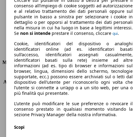
Cliccare sul pulsante in basso a destra per prestare il
consenso all’impiego di cookie soggetti ad autorizzazione
Emissioni di CO2 (combinato)*
e al relativo trattamento dei dati personali oppure sul
pulsante in basso a sinistra per selezionare i cookie in
dettaglio o per opporsi al trattamento dei dati personali
nella misura in cui ha luogo in base a legittimi interessi.
Se
non si intende
prestare il consenso, cliccare
.
qui
Ø 4.8 l/100km
Cookie, identificatori del dispositivo o analoghi
identificatori online (ad es. identificatori basati
Consumi
sull’accesso, identificatori assegnati casualmente,
identificatori basati sulla rete) insieme ad altre
Motore e Prestazioni
informazioni (ad es. tipo di browser e informazioni sul
browser, lingua, dimensioni dello schermo, tecnologie
KW (PS)
96 kW (131 PS)
supportate, ecc.) possono essere archiviati sul o letti dal
Accelerazione (0-100 km/h)
11.2s
dispositivo dell’utente per riconoscerlo ogni volta che
l’utente si connette a un’app o a un sito web, per una o
Velocità massima (km/h)
204 km/h
più finalità qui presentate.
Numero di marce
8
Coppia
230 nm
L’utente può modificare le sue preferenze o revocare il
Cilindrata
1199 ccm
consenso prestato in qualsiasi momento visitando la
sezione Privacy Manager della nostra informativa.
Carburante
Benzina
Cilindri
3
Scopi
Trasmissione
Automatico
Tipo di trazione
trazione anteriore