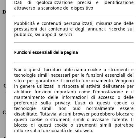
Dati di geolocalizzazione precisi e identificazione
attraverso la scansione del dispositivo
Dimensioni
Pubblicità e contenuti personalizzati, misurazione delle
Lunghezza
4790 mm
prestazioni dei contenuti e degli annunci, ricerche sul
Altezza
1420 mm
pubblico, sviluppo di servizi
Larghezza
1860 mm
Passo
2800 mm
Peso massimo
-
Funzioni essenziali della pagina
Carico massimo
-
Porte
5
Noi o questi fornitori utilizziamo cookie o strumenti e
Sedili
5
tecnologie simili necessari per le funzioni essenziali del
Carico sul tetto
-
sito e per garantirne il corretto funzionamento. Vengono
Capacità di traino (senza freni)
-
in genere utilizzati in risposta all'attività dell'utente per
abilitare funzioni importanti come l'impostazione e il
Capacità di traino (con freni)
1500 kg
mantenimento delle informazioni di accesso o delle
Volume del bagagliaio
530 - 1780 l
preferenze sulla privacy. L'uso di questi cookie o
tecnologie simili non può normalmente essere
Consumi
disabilitato. Tuttavia, alcuni browser potrebbero bloccare
questi cookie o strumenti simili o avvisare l'utente. Il
blocco di questi cookie o strumenti simili potrebbe
Emissioni di CO2*
98 g/km (komb.)
influire sulla funzionalità del sito web.
Consumo (urbano)
4.2 l/100km