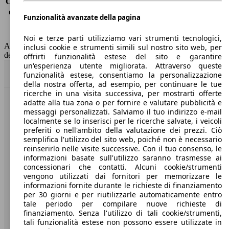
Consumo (extra-urbano)
3.4 l/100km
Consumo (combinato)*
3.7 l/100km
Funzionalità avanzate della pagina
Classe di emissione
Euro 6
Capacità del serbatoio
55 l
Noi e terze parti utilizziamo vari strumenti tecnologici,
AutoScout24 non si assume alcuna responsabilità per la correttezza
inclusi cookie e strumenti simili sul nostro sito web, per
dei dati.
offrirti funzionalità estese del sito e garantire
un'esperienza utente migliorata. Attraverso queste
Torna su
funzionalità estese, consentiamo la personalizzazione
della nostra offerta, ad esempio, per continuare le tue
ricerche in una visita successiva, per mostrarti offerte
adatte alla tua zona o per fornire e valutare pubblicità e
Benvenuti su AutoScout24, il mercato auto europeo.
messaggi personalizzati. Salviamo il tuo indirizzo e-mail
localmente se lo inserisci per le ricerche salvate, i veicoli
preferiti o nell'ambito della valutazione dei prezzi. Ciò
Società
semplifica l'utilizzo del sito web, poiché non è necessario
reinserirlo nelle visite successive. Con il tuo consenso, le
A proposito di AutoScout24
informazioni basate sull'utilizzo saranno trasmesse ai
concessionari che contatti. Alcuni cookie/strumenti
Stampa
vengono utilizzati dai fornitori per memorizzare le
informazioni fornite durante le richieste di finanziamento
Media
per 30 giorni e per riutilizzarle automaticamente entro
tale periodo per compilare nuove richieste di
Condizioni generali
finanziamento. Senza l'utilizzo di tali cookie/strumenti,
tali funzionalità estese non possono essere utilizzate in
Informazioni