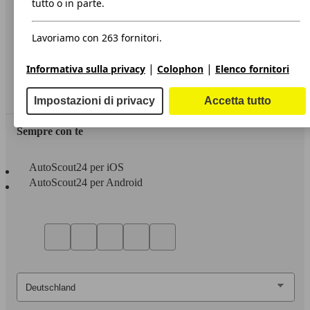
tutto o in parte.
Privacy
Lavoriamo con 263 fornitori.
Dichiarazione di Accessibilità
|
|
Informativa sulla privacy
Colophon
Elenco fornitori
Servizi
Area rivenditori
Impostazioni di privacy
Accetta tutto
Sempre con te
AutoScout24 per iOS
AutoScout24 per Android