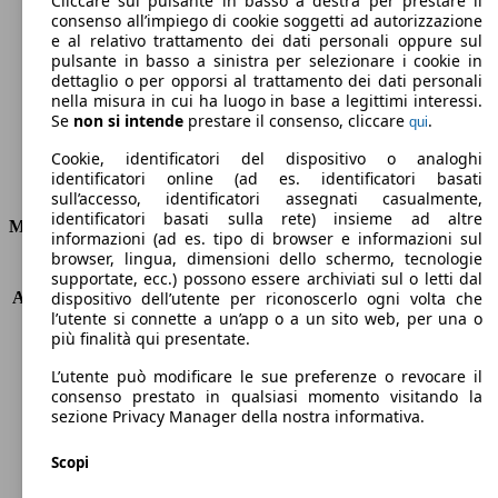
Cliccare sul pulsante in basso a destra per prestare il
consenso all’impiego di cookie soggetti ad autorizzazione
Emissioni di CO2 (combinato)*
e al relativo trattamento dei dati personali oppure sul
pulsante in basso a sinistra per selezionare i cookie in
dettaglio o per opporsi al trattamento dei dati personali
nella misura in cui ha luogo in base a legittimi interessi.
Se
non si intende
prestare il consenso, cliccare
.
qui
Ø 3.7 l/100km
Cookie, identificatori del dispositivo o analoghi
identificatori online (ad es. identificatori basati
Consumi
sull’accesso, identificatori assegnati casualmente,
identificatori basati sulla rete) insieme ad altre
Motore e Prestazioni
informazioni (ad es. tipo di browser e informazioni sul
browser, lingua, dimensioni dello schermo, tecnologie
KW (PS)
96 kW (131 PS)
supportate, ecc.) possono essere archiviati sul o letti dal
Accelerazione (0-100 km/h)
10.1s
dispositivo dell’utente per riconoscerlo ogni volta che
l’utente si connette a un’app o a un sito web, per una o
Velocità massima (km/h)
208 km/h
più finalità qui presentate.
Numero di marce
8
Coppia
300 nm
L’utente può modificare le sue preferenze o revocare il
Cilindrata
1499 ccm
consenso prestato in qualsiasi momento visitando la
sezione Privacy Manager della nostra informativa.
Carburante
Diesel
Cilindri
4
Scopi
Trasmissione
Automatico
Tipo di trazione
trazione anteriore