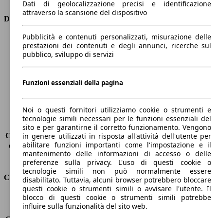
Dati di geolocalizzazione precisi e identificazione
attraverso la scansione del dispositivo
Dimensioni
Pubblicità e contenuti personalizzati, misurazione delle
Lunghezza
4790 mm
prestazioni dei contenuti e degli annunci, ricerche sul
Altezza
1420 mm
pubblico, sviluppo di servizi
Larghezza
1860 mm
Passo
2800 mm
Peso massimo
-
Funzioni essenziali della pagina
Carico massimo
-
Porte
5
Noi o questi fornitori utilizziamo cookie o strumenti e
Sedili
5
tecnologie simili necessari per le funzioni essenziali del
Carico sul tetto
-
sito e per garantirne il corretto funzionamento. Vengono
Capacità di traino (senza freni)
-
in genere utilizzati in risposta all'attività dell'utente per
abilitare funzioni importanti come l'impostazione e il
Capacità di traino (con freni)
1500 kg
mantenimento delle informazioni di accesso o delle
Volume del bagagliaio
530 - 1780 l
preferenze sulla privacy. L'uso di questi cookie o
tecnologie simili non può normalmente essere
Consumi
disabilitato. Tuttavia, alcuni browser potrebbero bloccare
questi cookie o strumenti simili o avvisare l'utente. Il
blocco di questi cookie o strumenti simili potrebbe
Emissioni di CO2*
98 g/km (komb.)
influire sulla funzionalità del sito web.
Consumo (urbano)
4.2 l/100km