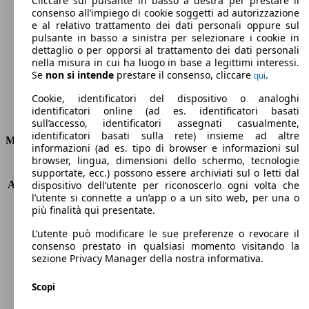
Cliccare sul pulsante in basso a destra per prestare il
consenso all’impiego di cookie soggetti ad autorizzazione
Emissioni di CO2 (combinato)*
e al relativo trattamento dei dati personali oppure sul
pulsante in basso a sinistra per selezionare i cookie in
dettaglio o per opporsi al trattamento dei dati personali
nella misura in cui ha luogo in base a legittimi interessi.
Se
non si intende
prestare il consenso, cliccare
.
qui
Ø 3.7 l/100km
Cookie, identificatori del dispositivo o analoghi
identificatori online (ad es. identificatori basati
Consumi
sull’accesso, identificatori assegnati casualmente,
identificatori basati sulla rete) insieme ad altre
Motore e Prestazioni
informazioni (ad es. tipo di browser e informazioni sul
browser, lingua, dimensioni dello schermo, tecnologie
KW (PS)
96 kW (131 PS)
supportate, ecc.) possono essere archiviati sul o letti dal
Accelerazione (0-100 km/h)
10.1s
dispositivo dell’utente per riconoscerlo ogni volta che
l’utente si connette a un’app o a un sito web, per una o
Velocità massima (km/h)
208 km/h
più finalità qui presentate.
Numero di marce
8
Coppia
300 nm
L’utente può modificare le sue preferenze o revocare il
Cilindrata
1499 ccm
consenso prestato in qualsiasi momento visitando la
sezione Privacy Manager della nostra informativa.
Carburante
Diesel
Cilindri
4
Scopi
Trasmissione
Automatico
Tipo di trazione
trazione anteriore