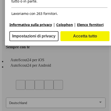
tutto o in parte.
Privacy
Lavoriamo con 263 fornitori.
Dichiarazione di Accessibilità
|
|
Informativa sulla privacy
Colophon
Elenco fornitori
Servizi
Area rivenditori
Impostazioni di privacy
Accetta tutto
Sempre con te
AutoScout24 per iOS
AutoScout24 per Android