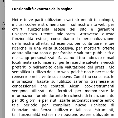
Consumo (extra-urbano)
3.4 l/100km
Consumo (combinato)*
3.7 l/100km
Funzionalità avanzate della pagina
Classe di emissione
Euro 6
Capacità del serbatoio
55 l
Noi e terze parti utilizziamo vari strumenti tecnologici,
AutoScout24 non si assume alcuna responsabilità per la correttezza
inclusi cookie e strumenti simili sul nostro sito web, per
dei dati.
offrirti funzionalità estese del sito e garantire
un'esperienza utente migliorata. Attraverso queste
Torna su
funzionalità estese, consentiamo la personalizzazione
della nostra offerta, ad esempio, per continuare le tue
ricerche in una visita successiva, per mostrarti offerte
adatte alla tua zona o per fornire e valutare pubblicità e
Benvenuti su AutoScout24, il mercato auto europeo.
messaggi personalizzati. Salviamo il tuo indirizzo e-mail
localmente se lo inserisci per le ricerche salvate, i veicoli
preferiti o nell'ambito della valutazione dei prezzi. Ciò
Società
semplifica l'utilizzo del sito web, poiché non è necessario
reinserirlo nelle visite successive. Con il tuo consenso, le
A proposito di AutoScout24
informazioni basate sull'utilizzo saranno trasmesse ai
concessionari che contatti. Alcuni cookie/strumenti
Stampa
vengono utilizzati dai fornitori per memorizzare le
informazioni fornite durante le richieste di finanziamento
Media
per 30 giorni e per riutilizzarle automaticamente entro
tale periodo per compilare nuove richieste di
Condizioni generali
finanziamento. Senza l'utilizzo di tali cookie/strumenti,
tali funzionalità estese non possono essere utilizzate in
Informazioni