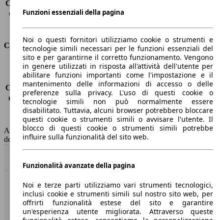
Capacità di traino (senza freni)
-
Funzioni essenziali della pagina
Capacità di traino (con freni)
1450 kg
Volume del bagagliaio
530 - 1780 l
Noi o questi fornitori utilizziamo cookie o strumenti e
Consumi
tecnologie simili necessari per le funzioni essenziali del
sito e per garantirne il corretto funzionamento. Vengono
in genere utilizzati in risposta all'attività dell'utente per
Emissioni di CO2*
-
abilitare funzioni importanti come l'impostazione e il
Consumo (urbano)
-
mantenimento delle informazioni di accesso o delle
Consumo (extra-urbano)
-
preferenze sulla privacy. L'uso di questi cookie o
Consumo (combinato)*
-
tecnologie simili non può normalmente essere
Classe di emissione
Euro 6
disabilitato. Tuttavia, alcuni browser potrebbero bloccare
questi cookie o strumenti simili o avvisare l'utente. Il
Capacità del serbatoio
55 l
blocco di questi cookie o strumenti simili potrebbe
AutoScout24 non si assume alcuna responsabilità per la correttezza
influire sulla funzionalità del sito web.
dei dati.
Torna su
Funzionalità avanzate della pagina
Noi e terze parti utilizziamo vari strumenti tecnologici,
Benvenuti su AutoScout24, il mercato auto europeo.
inclusi cookie e strumenti simili sul nostro sito web, per
offrirti funzionalità estese del sito e garantire
un'esperienza utente migliorata. Attraverso queste
Società