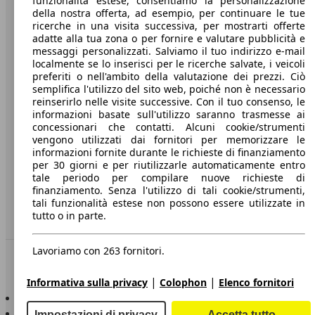
funzionalità estese, consentiamo la personalizzazione
della nostra offerta, ad esempio, per continuare le tue
A proposito di AutoScout24
ricerche in una visita successiva, per mostrarti offerte
adatte alla tua zona o per fornire e valutare pubblicità e
Stampa
messaggi personalizzati. Salviamo il tuo indirizzo e-mail
localmente se lo inserisci per le ricerche salvate, i veicoli
Media
preferiti o nell'ambito della valutazione dei prezzi. Ciò
semplifica l'utilizzo del sito web, poiché non è necessario
Condizioni generali
reinserirlo nelle visite successive. Con il tuo consenso, le
informazioni basate sull'utilizzo saranno trasmesse ai
Informazioni
concessionari che contatti. Alcuni cookie/strumenti
vengono utilizzati dai fornitori per memorizzare le
Privacy
informazioni fornite durante le richieste di finanziamento
per 30 giorni e per riutilizzarle automaticamente entro
Dichiarazione di Accessibilità
tale periodo per compilare nuove richieste di
finanziamento. Senza l'utilizzo di tali cookie/strumenti,
Servizi
tali funzionalità estese non possono essere utilizzate in
tutto o in parte.
Area rivenditori
Lavoriamo con 263 fornitori.
Sempre con te
|
|
Informativa sulla privacy
Colophon
Elenco fornitori
AutoScout24 per iOS
AutoScout24 per Android
Impostazioni di privacy
Accetta tutto