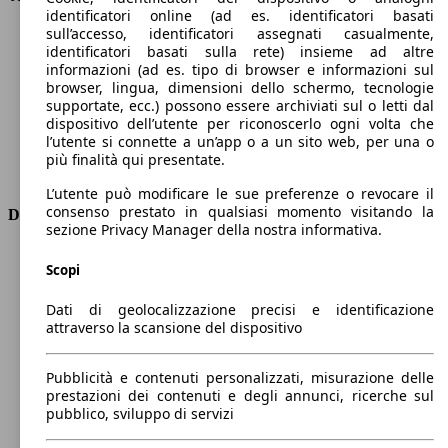
identificatori online (ad es. identificatori basati
Velocità massima (km/h)
206 km/h
sull’accesso, identificatori assegnati casualmente,
Numero di marce
8
identificatori basati sulla rete) insieme ad altre
Coppia
300 nm
informazioni (ad es. tipo di browser e informazioni sul
Cilindrata
1499 ccm
browser, lingua, dimensioni dello schermo, tecnologie
supportate, ecc.) possono essere archiviati sul o letti dal
Carburante
Diesel
dispositivo dell’utente per riconoscerlo ogni volta che
Cilindri
4
l’utente si connette a un’app o a un sito web, per una o
Trasmissione
Automatico
più finalità qui presentate.
Tipo di trazione
trazione anteriore
L’utente può modificare le sue preferenze o revocare il
consenso prestato in qualsiasi momento visitando la
Dimensioni
sezione Privacy Manager della nostra informativa.
Lunghezza
4780 mm
Scopi
Altezza
1420 mm
Larghezza
1860 mm
Dati di geolocalizzazione precisi e identificazione
Passo
2790 mm
attraverso la scansione del dispositivo
Peso massimo
2050 kg
Carico massimo
-
Pubblicità e contenuti personalizzati, misurazione delle
Porte
5
prestazioni dei contenuti e degli annunci, ricerche sul
Sedili
5
pubblico, sviluppo di servizi
Carico sul tetto
-