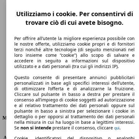
Utilizziamo i cookie. Per consentirvi di
trovare ciò di cui avete bisogno.
Per offrire all’utente la migliore esperienza possibile con
le nostre offerte, utilizziamo cookie propri e di fornitori
terzi nonché altre tecnologie (di seguito menzionati nel
loro insieme come “cookie”) allo scopo di salvare e
206 km/h
accedere in seguito a informazioni sul dispositivo
utilizzato e a dati personali (tra cui gli indirizzi IP).
Velocità massima
Questo consente di presentare annunci pubblicitari
personalizzati in base agli specifici interessi dell’utente,
di ottimizzare l’offerta e di analizzarne la fruizione.
Cliccare sul pulsante in basso a destra per prestare il
Diesel
consenso all’impiego di cookie soggetti ad autorizzazione
e al relativo trattamento dei dati personali oppure sul
Carburante
pulsante in basso a sinistra per selezionare i cookie in
dettaglio o per opporsi al trattamento dei dati personali
Motore e Prestazioni
nella misura in cui ha luogo in base a legittimi interessi.
Se
non si intende
prestare il consenso, cliccare
.
qui
KW (PS)
96 kW (130 PS)
Accelerazione (0-100 km/h)
11.4s
Cookie, identificatori del dispositivo o analoghi