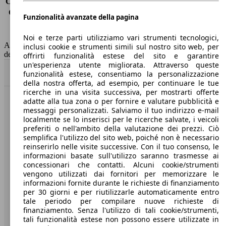
Consumo (extra-urbano)
3.3 l/100km
Consumo (combinato)*
3.6 l/100km
Funzionalità avanzate della pagina
Classe di emissione
Euro 6
Capacità del serbatoio
55 l
Noi e terze parti utilizziamo vari strumenti tecnologici,
AutoScout24 non si assume alcuna responsabilità per la correttezza
inclusi cookie e strumenti simili sul nostro sito web, per
dei dati.
offrirti funzionalità estese del sito e garantire
un'esperienza utente migliorata. Attraverso queste
Torna su
funzionalità estese, consentiamo la personalizzazione
della nostra offerta, ad esempio, per continuare le tue
ricerche in una visita successiva, per mostrarti offerte
adatte alla tua zona o per fornire e valutare pubblicità e
Benvenuti su AutoScout24, il mercato auto europeo.
messaggi personalizzati. Salviamo il tuo indirizzo e-mail
localmente se lo inserisci per le ricerche salvate, i veicoli
preferiti o nell'ambito della valutazione dei prezzi. Ciò
Società
semplifica l'utilizzo del sito web, poiché non è necessario
reinserirlo nelle visite successive. Con il tuo consenso, le
A proposito di AutoScout24
informazioni basate sull'utilizzo saranno trasmesse ai
concessionari che contatti. Alcuni cookie/strumenti
Stampa
vengono utilizzati dai fornitori per memorizzare le
informazioni fornite durante le richieste di finanziamento
Media
per 30 giorni e per riutilizzarle automaticamente entro
tale periodo per compilare nuove richieste di
Condizioni generali
finanziamento. Senza l'utilizzo di tali cookie/strumenti,
tali funzionalità estese non possono essere utilizzate in
Informazioni