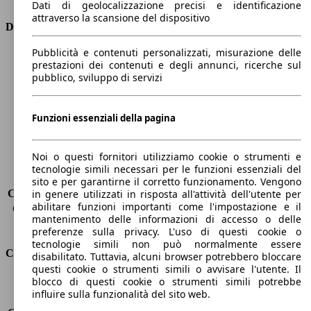
Dati di geolocalizzazione precisi e identificazione
attraverso la scansione del dispositivo
Dimensioni
Pubblicità e contenuti personalizzati, misurazione delle
Lunghezza
4790 mm
prestazioni dei contenuti e degli annunci, ricerche sul
Altezza
1420 mm
pubblico, sviluppo di servizi
Larghezza
1860 mm
Passo
2800 mm
Peso massimo
-
Funzioni essenziali della pagina
Carico massimo
-
Porte
5
Noi o questi fornitori utilizziamo cookie o strumenti e
Sedili
5
tecnologie simili necessari per le funzioni essenziali del
Carico sul tetto
-
sito e per garantirne il corretto funzionamento. Vengono
Capacità di traino (senza freni)
-
in genere utilizzati in risposta all'attività dell'utente per
abilitare funzioni importanti come l'impostazione e il
Capacità di traino (con freni)
1500 kg
mantenimento delle informazioni di accesso o delle
Volume del bagagliaio
530 - 1780 l
preferenze sulla privacy. L'uso di questi cookie o
tecnologie simili non può normalmente essere
Consumi
disabilitato. Tuttavia, alcuni browser potrebbero bloccare
questi cookie o strumenti simili o avvisare l'utente. Il
blocco di questi cookie o strumenti simili potrebbe
Emissioni di CO2*
94 g/km (komb.)
influire sulla funzionalità del sito web.
Consumo (urbano)
4.0 l/100km