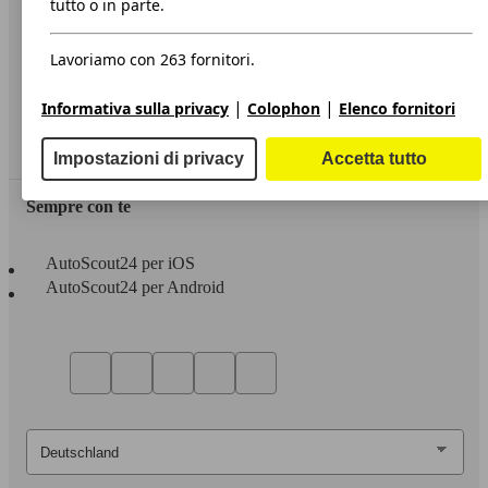
tutto o in parte.
Privacy
Lavoriamo con 263 fornitori.
Dichiarazione di Accessibilità
|
|
Informativa sulla privacy
Colophon
Elenco fornitori
Servizi
Area rivenditori
Impostazioni di privacy
Accetta tutto
Sempre con te
AutoScout24 per iOS
AutoScout24 per Android