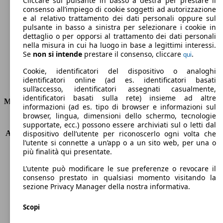
Cliccare sul pulsante in basso a destra per prestare il
consenso all’impiego di cookie soggetti ad autorizzazione
Emissioni di CO2 (combinato)*
e al relativo trattamento dei dati personali oppure sul
pulsante in basso a sinistra per selezionare i cookie in
dettaglio o per opporsi al trattamento dei dati personali
nella misura in cui ha luogo in base a legittimi interessi.
Se
non si intende
prestare il consenso, cliccare
.
qui
Ø 3.6 l/100km
Cookie, identificatori del dispositivo o analoghi
identificatori online (ad es. identificatori basati
Consumi
sull’accesso, identificatori assegnati casualmente,
identificatori basati sulla rete) insieme ad altre
Motore e Prestazioni
informazioni (ad es. tipo di browser e informazioni sul
browser, lingua, dimensioni dello schermo, tecnologie
KW (PS)
96 kW (131 PS)
supportate, ecc.) possono essere archiviati sul o letti dal
Accelerazione (0-100 km/h)
10.1s
dispositivo dell’utente per riconoscerlo ogni volta che
l’utente si connette a un’app o a un sito web, per una o
Velocità massima (km/h)
208 km/h
più finalità qui presentate.
Numero di marce
8
Coppia
300 nm
L’utente può modificare le sue preferenze o revocare il
Cilindrata
1499 ccm
consenso prestato in qualsiasi momento visitando la
sezione Privacy Manager della nostra informativa.
Carburante
Diesel
Cilindri
4
Scopi
Trasmissione
Automatico
Tipo di trazione
trazione anteriore