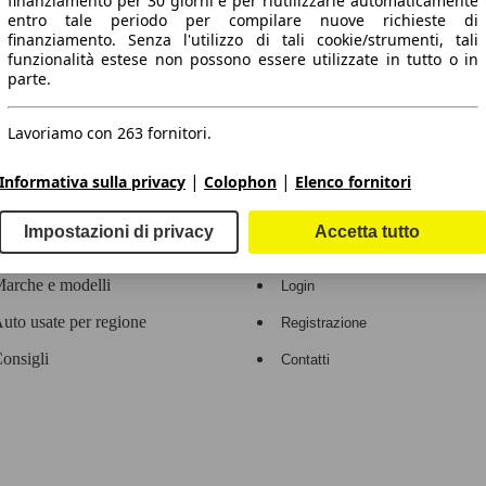
finanziamento per 30 giorni e per riutilizzarle automaticamente
entro tale periodo per compilare nuove richieste di
 dati.
finanziamento. Senza l'utilizzo di tali cookie/strumenti, tali
funzionalità estese non possono essere utilizzate in tutto o in
parte.
Lavoriamo con 263 fornitori.
ropeo.
|
|
Informativa sulla privacy
Colophon
Elenco fornitori
Area rivenditori
Impostazioni di privacy
Accetta tutto
Contatti
Servizi per i dealer
arche e modelli
Login
uto usate per regione
Registrazione
onsigli
Contatti