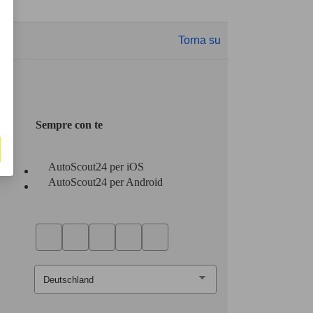
Torna su
Sempre con te
AutoScout24 per iOS
AutoScout24 per Android