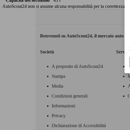
Capacità del serbatoio
43 l
AutoScout24 non si assume alcuna responsabilità per la correttezza dei
Benvenuti su AutoScout24, il mercato auto eu
Società
Servizi
A proposito di AutoScout24
Stampa
M
Media
A
Condizioni generali
C
Informazioni
Privacy
Dichiarazione di Accessibilità