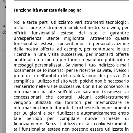
Consumo (extra-urbano)
4.6 l/100km
Consumo (combinato)*
1.6 l/100km
Funzionalità avanzate della pagina
Classe di emissione
Euro 6
Capacità del serbatoio
43 l
Noi e terze parti utilizziamo vari strumenti tecnologici,
AutoScout24 non si assume alcuna responsabilità per la correttezza
inclusi cookie e strumenti simili sul nostro sito web, per
dei dati.
offrirti funzionalità estese del sito e garantire
un'esperienza utente migliorata. Attraverso queste
Torna su
funzionalità estese, consentiamo la personalizzazione
della nostra offerta, ad esempio, per continuare le tue
ricerche in una visita successiva, per mostrarti offerte
adatte alla tua zona o per fornire e valutare pubblicità e
Benvenuti su AutoScout24, il mercato auto europeo.
messaggi personalizzati. Salviamo il tuo indirizzo e-mail
localmente se lo inserisci per le ricerche salvate, i veicoli
preferiti o nell'ambito della valutazione dei prezzi. Ciò
Società
semplifica l'utilizzo del sito web, poiché non è necessario
reinserirlo nelle visite successive. Con il tuo consenso, le
A proposito di AutoScout24
informazioni basate sull'utilizzo saranno trasmesse ai
concessionari che contatti. Alcuni cookie/strumenti
Stampa
vengono utilizzati dai fornitori per memorizzare le
informazioni fornite durante le richieste di finanziamento
Media
per 30 giorni e per riutilizzarle automaticamente entro
tale periodo per compilare nuove richieste di
Condizioni generali
finanziamento. Senza l'utilizzo di tali cookie/strumenti,
tali funzionalità estese non possono essere utilizzate in
Informazioni