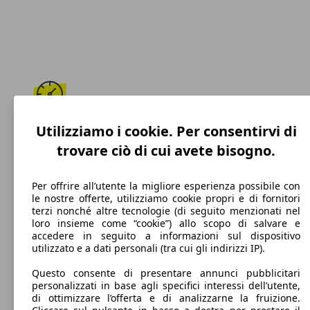
230 km/h
Utilizziamo i cookie. Per consentirvi di
trovare ciò di cui avete bisogno.
Velocità massima
Per offrire all’utente la migliore esperienza possibile con
le nostre offerte, utilizziamo cookie propri e di fornitori
terzi nonché altre tecnologie (di seguito menzionati nel
Elettrica/Benzina
loro insieme come “cookie”) allo scopo di salvare e
accedere in seguito a informazioni sul dispositivo
Carburante
utilizzato e a dati personali (tra cui gli indirizzi IP).
Questo consente di presentare annunci pubblicitari
personalizzati in base agli specifici interessi dell’utente,
di ottimizzare l’offerta e di analizzarne la fruizione.
36 g/km