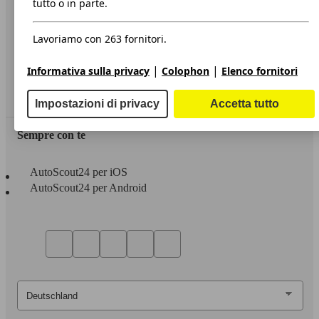
tutto o in parte.
Privacy
Lavoriamo con 263 fornitori.
Dichiarazione di Accessibilità
|
|
Informativa sulla privacy
Colophon
Elenco fornitori
Servizi
Area rivenditori
Impostazioni di privacy
Accetta tutto
Sempre con te
AutoScout24 per iOS
AutoScout24 per Android