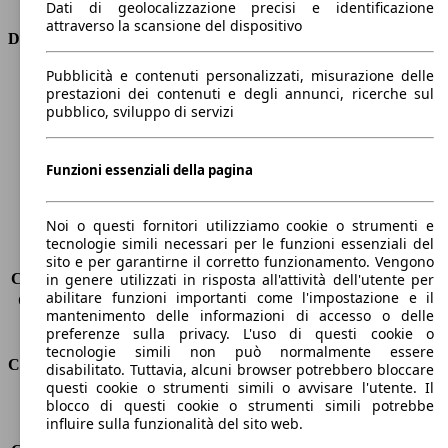
Dati di geolocalizzazione precisi e identificazione
attraverso la scansione del dispositivo
Dimensioni
Pubblicità e contenuti personalizzati, misurazione delle
Lunghezza
4790 mm
prestazioni dei contenuti e degli annunci, ricerche sul
Altezza
1420 mm
pubblico, sviluppo di servizi
Larghezza
1860 mm
Passo
2800 mm
Peso massimo
-
Funzioni essenziali della pagina
Carico massimo
-
Porte
5
Noi o questi fornitori utilizziamo cookie o strumenti e
Sedili
5
tecnologie simili necessari per le funzioni essenziali del
Carico sul tetto
-
sito e per garantirne il corretto funzionamento. Vengono
Capacità di traino (senza freni)
-
in genere utilizzati in risposta all'attività dell'utente per
abilitare funzioni importanti come l'impostazione e il
Capacità di traino (con freni)
1340 kg
mantenimento delle informazioni di accesso o delle
Volume del bagagliaio
530 l
preferenze sulla privacy. L'uso di questi cookie o
tecnologie simili non può normalmente essere
Consumi
disabilitato. Tuttavia, alcuni browser potrebbero bloccare
questi cookie o strumenti simili o avvisare l'utente. Il
blocco di questi cookie o strumenti simili potrebbe
Emissioni di CO2*
36 g/km (komb.)
influire sulla funzionalità del sito web.
Consumo (urbano)
6.5 l/100km