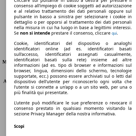
Cliccare sul pulsante in basso a destra per prestare il
consenso all’impiego di cookie soggetti ad autorizzazione
Emissioni di CO2 (combinato)*
e al relativo trattamento dei dati personali oppure sul
pulsante in basso a sinistra per selezionare i cookie in
dettaglio o per opporsi al trattamento dei dati personali
nella misura in cui ha luogo in base a legittimi interessi.
Se
non si intende
prestare il consenso, cliccare
.
qui
Ø 1.6 l/100km
Cookie, identificatori del dispositivo o analoghi
identificatori online (ad es. identificatori basati
Consumi
sull’accesso, identificatori assegnati casualmente,
identificatori basati sulla rete) insieme ad altre
Motore e Prestazioni
informazioni (ad es. tipo di browser e informazioni sul
browser, lingua, dimensioni dello schermo, tecnologie
KW (PS)
133 kW (181 PS)
supportate, ecc.) possono essere archiviati sul o letti dal
Accelerazione (0-100 km/h)
8.3s
dispositivo dell’utente per riconoscerlo ogni volta che
l’utente si connette a un’app o a un sito web, per una o
Velocità massima (km/h)
230 km/h
più finalità qui presentate.
Numero di marce
8
Coppia
300 nm
L’utente può modificare le sue preferenze o revocare il
Cilindrata
1598 ccm
consenso prestato in qualsiasi momento visitando la
sezione Privacy Manager della nostra informativa.
Carburante
Elettrica/Benzina
Cilindri
4
Scopi
Trasmissione
Automatico
Tipo di trazione
trazione anteriore