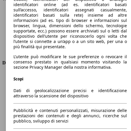
identificatori online (ad es. identificatori basati
Velocità massima (km/h)
230 km/h
sull’accesso, identificatori assegnati casualmente,
Numero di marce
8
identificatori basati sulla rete) insieme ad altre
Coppia
300 nm
informazioni (ad es. tipo di browser e informazioni sul
Cilindrata
1598 ccm
browser, lingua, dimensioni dello schermo, tecnologie
supportate, ecc.) possono essere archiviati sul o letti dal
Carburante
Elettrica/Benzina
dispositivo dell’utente per riconoscerlo ogni volta che
Cilindri
4
l’utente si connette a un’app o a un sito web, per una o
Trasmissione
Automatico
più finalità qui presentate.
Tipo di trazione
trazione anteriore
L’utente può modificare le sue preferenze o revocare il
consenso prestato in qualsiasi momento visitando la
Dimensioni
sezione Privacy Manager della nostra informativa.
Lunghezza
4780 mm
Scopi
Altezza
1420 mm
Larghezza
1860 mm
Dati di geolocalizzazione precisi e identificazione
Passo
2790 mm
attraverso la scansione del dispositivo
Peso massimo
2300 kg
Carico massimo
-
Pubblicità e contenuti personalizzati, misurazione delle
Porte
5
prestazioni dei contenuti e degli annunci, ricerche sul
Sedili
5
pubblico, sviluppo di servizi
Carico sul tetto
-