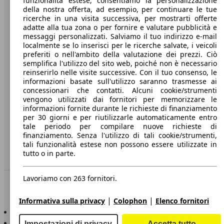
funzionalità estese, consentiamo la personalizzazione
della nostra offerta, ad esempio, per continuare le tue
A proposito di AutoScout24
ricerche in una visita successiva, per mostrarti offerte
adatte alla tua zona o per fornire e valutare pubblicità e
Stampa
messaggi personalizzati. Salviamo il tuo indirizzo e-mail
localmente se lo inserisci per le ricerche salvate, i veicoli
Media
preferiti o nell'ambito della valutazione dei prezzi. Ciò
semplifica l'utilizzo del sito web, poiché non è necessario
Condizioni generali
reinserirlo nelle visite successive. Con il tuo consenso, le
informazioni basate sull'utilizzo saranno trasmesse ai
Informazioni
concessionari che contatti. Alcuni cookie/strumenti
vengono utilizzati dai fornitori per memorizzare le
Privacy
informazioni fornite durante le richieste di finanziamento
per 30 giorni e per riutilizzarle automaticamente entro
Dichiarazione di Accessibilità
tale periodo per compilare nuove richieste di
finanziamento. Senza l'utilizzo di tali cookie/strumenti,
Servizi
tali funzionalità estese non possono essere utilizzate in
tutto o in parte.
Area rivenditori
Lavoriamo con 263 fornitori.
Sempre con te
|
|
Informativa sulla privacy
Colophon
Elenco fornitori
AutoScout24 per iOS
AutoScout24 per Android
Impostazioni di privacy
Accetta tutto