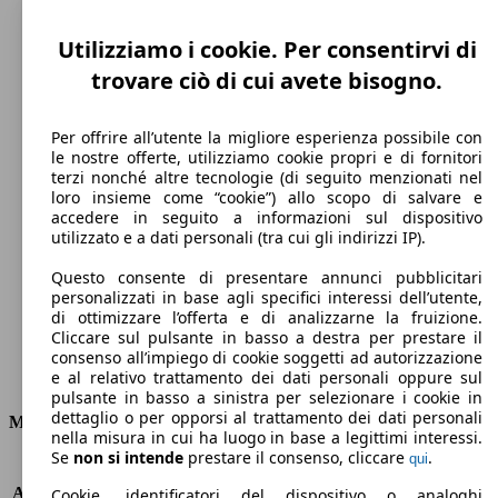
Utilizziamo i cookie. Per consentirvi di
trovare ciò di cui avete bisogno.
Per offrire all’utente la migliore esperienza possibile con
le nostre offerte, utilizziamo cookie propri e di fornitori
terzi nonché altre tecnologie (di seguito menzionati nel
loro insieme come “cookie”) allo scopo di salvare e
230 km/h
accedere in seguito a informazioni sul dispositivo
utilizzato e a dati personali (tra cui gli indirizzi IP).
Velocità massima
Questo consente di presentare annunci pubblicitari
personalizzati in base agli specifici interessi dell’utente,
di ottimizzare l’offerta e di analizzarne la fruizione.
Cliccare sul pulsante in basso a destra per prestare il
Elettrica/Benzina
consenso all’impiego di cookie soggetti ad autorizzazione
e al relativo trattamento dei dati personali oppure sul
Carburante
pulsante in basso a sinistra per selezionare i cookie in
dettaglio o per opporsi al trattamento dei dati personali
Motore e Prestazioni
nella misura in cui ha luogo in base a legittimi interessi.
Se
non si intende
prestare il consenso, cliccare
.
qui
KW (PS)
110 kW (150 PS)
Accelerazione (0-100 km/h)
8.3s
Cookie, identificatori del dispositivo o analoghi