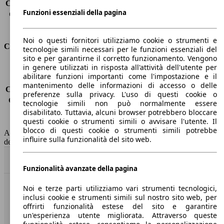
Capacità di traino (senza freni)
-
Funzioni essenziali della pagina
Capacità di traino (con freni)
1300 kg
Volume del bagagliaio
530 - 1780 l
Noi o questi fornitori utilizziamo cookie o strumenti e
Consumi
tecnologie simili necessari per le funzioni essenziali del
sito e per garantirne il corretto funzionamento. Vengono
in genere utilizzati in risposta all'attività dell'utente per
Emissioni di CO2*
-
abilitare funzioni importanti come l'impostazione e il
Consumo (urbano)
-
mantenimento delle informazioni di accesso o delle
Consumo (extra-urbano)
-
preferenze sulla privacy. L'uso di questi cookie o
Consumo (combinato)*
-
tecnologie simili non può normalmente essere
Classe di emissione
Euro 6
disabilitato. Tuttavia, alcuni browser potrebbero bloccare
questi cookie o strumenti simili o avvisare l'utente. Il
Capacità del serbatoio
43 l
blocco di questi cookie o strumenti simili potrebbe
AutoScout24 non si assume alcuna responsabilità per la correttezza
influire sulla funzionalità del sito web.
dei dati.
Torna su
Funzionalità avanzate della pagina
Noi e terze parti utilizziamo vari strumenti tecnologici,
Benvenuti su AutoScout24, il mercato auto europeo.
inclusi cookie e strumenti simili sul nostro sito web, per
offrirti funzionalità estese del sito e garantire
un'esperienza utente migliorata. Attraverso queste
Società