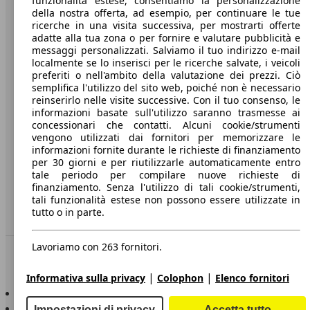
funzionalità estese, consentiamo la personalizzazione
della nostra offerta, ad esempio, per continuare le tue
A proposito di AutoScout24
ricerche in una visita successiva, per mostrarti offerte
adatte alla tua zona o per fornire e valutare pubblicità e
Stampa
messaggi personalizzati. Salviamo il tuo indirizzo e-mail
localmente se lo inserisci per le ricerche salvate, i veicoli
Media
preferiti o nell'ambito della valutazione dei prezzi. Ciò
semplifica l'utilizzo del sito web, poiché non è necessario
Condizioni generali
reinserirlo nelle visite successive. Con il tuo consenso, le
informazioni basate sull'utilizzo saranno trasmesse ai
Informazioni
concessionari che contatti. Alcuni cookie/strumenti
vengono utilizzati dai fornitori per memorizzare le
Privacy
informazioni fornite durante le richieste di finanziamento
per 30 giorni e per riutilizzarle automaticamente entro
Dichiarazione di Accessibilità
tale periodo per compilare nuove richieste di
finanziamento. Senza l'utilizzo di tali cookie/strumenti,
Servizi
tali funzionalità estese non possono essere utilizzate in
tutto o in parte.
Area rivenditori
Lavoriamo con 263 fornitori.
Sempre con te
|
|
Informativa sulla privacy
Colophon
Elenco fornitori
AutoScout24 per iOS
AutoScout24 per Android
Impostazioni di privacy
Accetta tutto