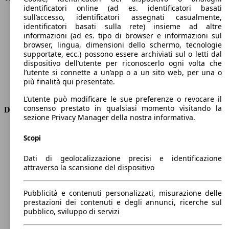
identificatori online (ad es. identificatori basati
Velocità massima (km/h)
240 km/h
sull’accesso, identificatori assegnati casualmente,
Numero di marce
8
identificatori basati sulla rete) insieme ad altre
Coppia
300 nm
informazioni (ad es. tipo di browser e informazioni sul
Cilindrata
1598 ccm
browser, lingua, dimensioni dello schermo, tecnologie
supportate, ecc.) possono essere archiviati sul o letti dal
Carburante
Elettrica/Benzina
dispositivo dell’utente per riconoscerlo ogni volta che
Cilindri
4
l’utente si connette a un’app o a un sito web, per una o
Trasmissione
Automatico
più finalità qui presentate.
Tipo di trazione
trazione anteriore
L’utente può modificare le sue preferenze o revocare il
consenso prestato in qualsiasi momento visitando la
Dimensioni
sezione Privacy Manager della nostra informativa.
Lunghezza
4780 mm
Scopi
Altezza
1420 mm
Larghezza
1860 mm
Dati di geolocalizzazione precisi e identificazione
Passo
2790 mm
attraverso la scansione del dispositivo
Peso massimo
2300 kg
Carico massimo
-
Pubblicità e contenuti personalizzati, misurazione delle
Porte
5
prestazioni dei contenuti e degli annunci, ricerche sul
Sedili
5
pubblico, sviluppo di servizi
Carico sul tetto
-