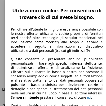
Utilizziamo i cookie. Per consentirvi di
trovare ciò di cui avete bisogno.
Per offrire all’utente la migliore esperienza possibile con
le nostre offerte, utilizziamo cookie propri e di fornitori
terzi nonché altre tecnologie (di seguito menzionati nel
loro insieme come “cookie”) allo scopo di salvare e
240 km/h
accedere in seguito a informazioni sul dispositivo
utilizzato e a dati personali (tra cui gli indirizzi IP).
Velocità massima
Questo consente di presentare annunci pubblicitari
personalizzati in base agli specifici interessi dell’utente,
di ottimizzare l’offerta e di analizzarne la fruizione.
Cliccare sul pulsante in basso a destra per prestare il
Elettrica/Benzina
consenso all’impiego di cookie soggetti ad autorizzazione
e al relativo trattamento dei dati personali oppure sul
Carburante
pulsante in basso a sinistra per selezionare i cookie in
dettaglio o per opporsi al trattamento dei dati personali
Motore e Prestazioni
nella misura in cui ha luogo in base a legittimi interessi.
Se
non si intende
prestare il consenso, cliccare
.
qui
KW (PS)
132 kW (180 PS)
Accelerazione (0-100 km/h)
8.0s
Cookie, identificatori del dispositivo o analoghi