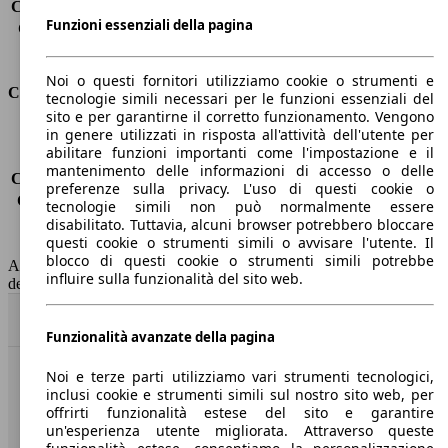
Capacità di traino (senza freni)
-
Funzioni essenziali della pagina
Capacità di traino (con freni)
1300 kg
Volume del bagagliaio
530 - 1780 l
Noi o questi fornitori utilizziamo cookie o strumenti e
Consumi
tecnologie simili necessari per le funzioni essenziali del
sito e per garantirne il corretto funzionamento. Vengono
in genere utilizzati in risposta all'attività dell'utente per
Emissioni di CO2*
-
abilitare funzioni importanti come l'impostazione e il
Consumo (urbano)
-
mantenimento delle informazioni di accesso o delle
Consumo (extra-urbano)
-
preferenze sulla privacy. L'uso di questi cookie o
Consumo (combinato)*
-
tecnologie simili non può normalmente essere
Classe di emissione
Euro 6
disabilitato. Tuttavia, alcuni browser potrebbero bloccare
questi cookie o strumenti simili o avvisare l'utente. Il
Capacità del serbatoio
43 l
blocco di questi cookie o strumenti simili potrebbe
AutoScout24 non si assume alcuna responsabilità per la correttezza
influire sulla funzionalità del sito web.
dei dati.
Torna su
Funzionalità avanzate della pagina
Noi e terze parti utilizziamo vari strumenti tecnologici,
Benvenuti su AutoScout24, il mercato auto europeo.
inclusi cookie e strumenti simili sul nostro sito web, per
offrirti funzionalità estese del sito e garantire
un'esperienza utente migliorata. Attraverso queste
Società