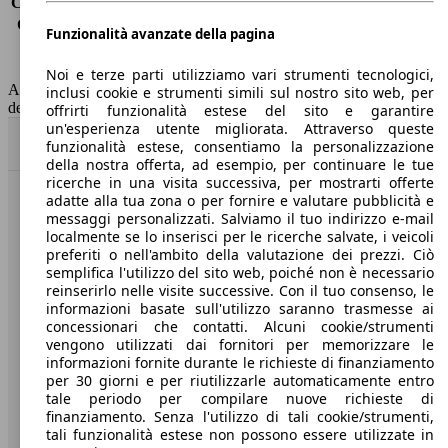
Consumo (extra-urbano)
4.3 l/100km
Consumo (combinato)*
5.0 l/100km
Funzionalità avanzate della pagina
Classe di emissione
Euro 6
Capacità del serbatoio
62 l
Noi e terze parti utilizziamo vari strumenti tecnologici,
AutoScout24 non si assume alcuna responsabilità per la correttezza
inclusi cookie e strumenti simili sul nostro sito web, per
dei dati.
offrirti funzionalità estese del sito e garantire
un'esperienza utente migliorata. Attraverso queste
Torna su
funzionalità estese, consentiamo la personalizzazione
della nostra offerta, ad esempio, per continuare le tue
ricerche in una visita successiva, per mostrarti offerte
adatte alla tua zona o per fornire e valutare pubblicità e
Benvenuti su AutoScout24, il mercato auto europeo.
messaggi personalizzati. Salviamo il tuo indirizzo e-mail
localmente se lo inserisci per le ricerche salvate, i veicoli
preferiti o nell'ambito della valutazione dei prezzi. Ciò
Società
semplifica l'utilizzo del sito web, poiché non è necessario
reinserirlo nelle visite successive. Con il tuo consenso, le
A proposito di AutoScout24
informazioni basate sull'utilizzo saranno trasmesse ai
concessionari che contatti. Alcuni cookie/strumenti
Stampa
vengono utilizzati dai fornitori per memorizzare le
informazioni fornite durante le richieste di finanziamento
Media
per 30 giorni e per riutilizzarle automaticamente entro
tale periodo per compilare nuove richieste di
Condizioni generali
finanziamento. Senza l'utilizzo di tali cookie/strumenti,
tali funzionalità estese non possono essere utilizzate in
Informazioni