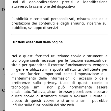
Dati di geolocalizzazione precisi e identificazione
attraverso la scansione del dispositivo
Dimensioni
Pubblicità e contenuti personalizzati, misurazione delle
Lunghezza
4790 mm
prestazioni dei contenuti e degli annunci, ricerche sul
Altezza
1420 mm
pubblico, sviluppo di servizi
Larghezza
1860 mm
Passo
2800 mm
Peso massimo
-
Funzioni essenziali della pagina
Carico massimo
-
Porte
5
Noi o questi fornitori utilizziamo cookie o strumenti e
Sedili
5
tecnologie simili necessari per le funzioni essenziali del
Carico sul tetto
-
sito e per garantirne il corretto funzionamento. Vengono
Capacità di traino (senza freni)
-
in genere utilizzati in risposta all'attività dell'utente per
abilitare funzioni importanti come l'impostazione e il
Capacità di traino (con freni)
1600 kg
mantenimento delle informazioni di accesso o delle
Volume del bagagliaio
530 - 1780 l
preferenze sulla privacy. L'uso di questi cookie o
tecnologie simili non può normalmente essere
Consumi
disabilitato. Tuttavia, alcuni browser potrebbero bloccare
questi cookie o strumenti simili o avvisare l'utente. Il
blocco di questi cookie o strumenti simili potrebbe
Emissioni di CO2*
114 g/km (komb.)
influire sulla funzionalità del sito web.
Consumo (urbano)
6.2 l/100km