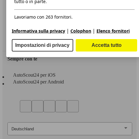
tutto o in parte.
Privacy
Lavoriamo con 263 fornitori.
Dichiarazione di Accessibilità
|
|
Informativa sulla privacy
Colophon
Elenco fornitori
Servizi
Area rivenditori
Impostazioni di privacy
Accetta tutto
Sempre con te
AutoScout24 per iOS
AutoScout24 per Android