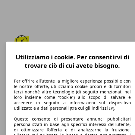
225 km/h
Utilizziamo i cookie. Per consentirvi di
trovare ciò di cui avete bisogno.
Velocità massima
Per offrire all’utente la migliore esperienza possibile con
le nostre offerte, utilizziamo cookie propri e di fornitori
terzi nonché altre tecnologie (di seguito menzionati nel
Benzina
loro insieme come “cookie”) allo scopo di salvare e
accedere in seguito a informazioni sul dispositivo
Carburante
utilizzato e a dati personali (tra cui gli indirizzi IP).
Questo consente di presentare annunci pubblicitari
personalizzati in base agli specifici interessi dell’utente,
di ottimizzare l’offerta e di analizzarne la fruizione.
114 g/km