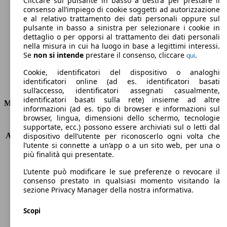
Cliccare sul pulsante in basso a destra per prestare il
consenso all’impiego di cookie soggetti ad autorizzazione
Emissioni di CO2 (combinato)*
e al relativo trattamento dei dati personali oppure sul
pulsante in basso a sinistra per selezionare i cookie in
dettaglio o per opporsi al trattamento dei dati personali
nella misura in cui ha luogo in base a legittimi interessi.
Se
non si intende
prestare il consenso, cliccare
.
qui
Ø 5.0 l/100km
Cookie, identificatori del dispositivo o analoghi
identificatori online (ad es. identificatori basati
Consumi
sull’accesso, identificatori assegnati casualmente,
identificatori basati sulla rete) insieme ad altre
Motore e Prestazioni
informazioni (ad es. tipo di browser e informazioni sul
browser, lingua, dimensioni dello schermo, tecnologie
KW (PS)
133 kW (181 PS)
supportate, ecc.) possono essere archiviati sul o letti dal
Accelerazione (0-100 km/h)
8.0s
dispositivo dell’utente per riconoscerlo ogni volta che
l’utente si connette a un’app o a un sito web, per una o
Velocità massima (km/h)
225 km/h
più finalità qui presentate.
Numero di marce
8
Coppia
250 nm
L’utente può modificare le sue preferenze o revocare il
Cilindrata
1598 ccm
consenso prestato in qualsiasi momento visitando la
sezione Privacy Manager della nostra informativa.
Carburante
Benzina
Cilindri
4
Scopi
Trasmissione
Automatico
Tipo di trazione
trazione anteriore