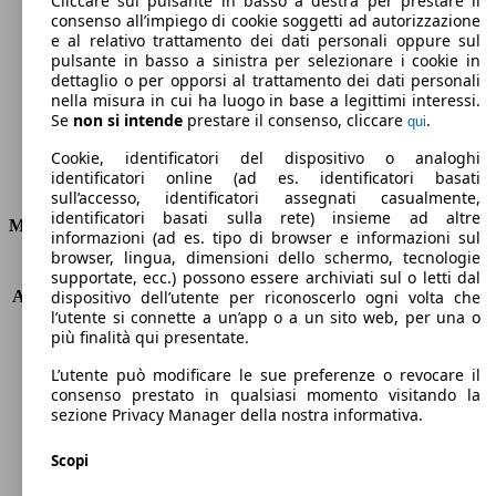
Cliccare sul pulsante in basso a destra per prestare il
consenso all’impiego di cookie soggetti ad autorizzazione
Emissioni di CO2 (combinato)*
e al relativo trattamento dei dati personali oppure sul
pulsante in basso a sinistra per selezionare i cookie in
dettaglio o per opporsi al trattamento dei dati personali
nella misura in cui ha luogo in base a legittimi interessi.
Se
non si intende
prestare il consenso, cliccare
.
qui
Ø 5.4 l/100km
Cookie, identificatori del dispositivo o analoghi
identificatori online (ad es. identificatori basati
Consumi
sull’accesso, identificatori assegnati casualmente,
identificatori basati sulla rete) insieme ad altre
Motore e Prestazioni
informazioni (ad es. tipo di browser e informazioni sul
browser, lingua, dimensioni dello schermo, tecnologie
KW (PS)
165 kW (224 PS)
supportate, ecc.) possono essere archiviati sul o letti dal
Accelerazione (0-100 km/h)
7.4s
dispositivo dell’utente per riconoscerlo ogni volta che
l’utente si connette a un’app o a un sito web, per una o
Velocità massima (km/h)
246 km/h
più finalità qui presentate.
Numero di marce
8
Coppia
300 nm
L’utente può modificare le sue preferenze o revocare il
Cilindrata
1598 ccm
consenso prestato in qualsiasi momento visitando la
sezione Privacy Manager della nostra informativa.
Carburante
Benzina
Cilindri
4
Scopi
Trasmissione
Automatico
Tipo di trazione
trazione anteriore