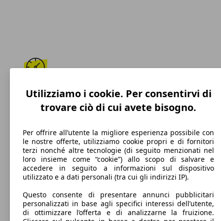
246 km/h
Utilizziamo i cookie. Per consentirvi di
trovare ciò di cui avete bisogno.
Velocità massima
Per offrire all’utente la migliore esperienza possibile con
le nostre offerte, utilizziamo cookie propri e di fornitori
terzi nonché altre tecnologie (di seguito menzionati nel
Benzina
loro insieme come “cookie”) allo scopo di salvare e
accedere in seguito a informazioni sul dispositivo
Carburante
utilizzato e a dati personali (tra cui gli indirizzi IP).
Questo consente di presentare annunci pubblicitari
personalizzati in base agli specifici interessi dell’utente,
di ottimizzare l’offerta e di analizzarne la fruizione.
118 g/km