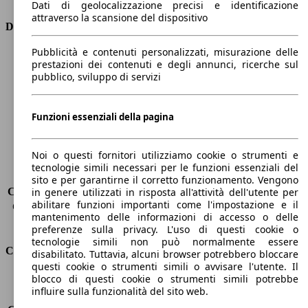
Dati di geolocalizzazione precisi e identificazione
attraverso la scansione del dispositivo
Dimensioni
Pubblicità e contenuti personalizzati, misurazione delle
Lunghezza
4790 mm
prestazioni dei contenuti e degli annunci, ricerche sul
Altezza
1420 mm
pubblico, sviluppo di servizi
Larghezza
1860 mm
Passo
2800 mm
Peso massimo
-
Funzioni essenziali della pagina
Carico massimo
-
Porte
5
Noi o questi fornitori utilizziamo cookie o strumenti e
Sedili
5
tecnologie simili necessari per le funzioni essenziali del
Carico sul tetto
-
sito e per garantirne il corretto funzionamento. Vengono
Capacità di traino (senza freni)
-
in genere utilizzati in risposta all'attività dell'utente per
abilitare funzioni importanti come l'impostazione e il
Capacità di traino (con freni)
1600 kg
mantenimento delle informazioni di accesso o delle
Volume del bagagliaio
530 - 1780 l
preferenze sulla privacy. L'uso di questi cookie o
tecnologie simili non può normalmente essere
Consumi
disabilitato. Tuttavia, alcuni browser potrebbero bloccare
questi cookie o strumenti simili o avvisare l'utente. Il
blocco di questi cookie o strumenti simili potrebbe
Emissioni di CO2*
118 g/km (komb.)
influire sulla funzionalità del sito web.
Consumo (urbano)
6.9 l/100km