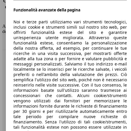
Consumo (extra-urbano)
4.6 l/100km
Consumo (combinato)*
5.4 l/100km
Funzionalità avanzate della pagina
Classe di emissione
Euro 6
Capacità del serbatoio
62 l
Noi e terze parti utilizziamo vari strumenti tecnologici,
AutoScout24 non si assume alcuna responsabilità per la correttezza
inclusi cookie e strumenti simili sul nostro sito web, per
dei dati.
offrirti funzionalità estese del sito e garantire
un'esperienza utente migliorata. Attraverso queste
Torna su
funzionalità estese, consentiamo la personalizzazione
della nostra offerta, ad esempio, per continuare le tue
ricerche in una visita successiva, per mostrarti offerte
adatte alla tua zona o per fornire e valutare pubblicità e
Benvenuti su AutoScout24, il mercato auto europeo.
messaggi personalizzati. Salviamo il tuo indirizzo e-mail
localmente se lo inserisci per le ricerche salvate, i veicoli
preferiti o nell'ambito della valutazione dei prezzi. Ciò
Società
semplifica l'utilizzo del sito web, poiché non è necessario
reinserirlo nelle visite successive. Con il tuo consenso, le
A proposito di AutoScout24
informazioni basate sull'utilizzo saranno trasmesse ai
concessionari che contatti. Alcuni cookie/strumenti
Stampa
vengono utilizzati dai fornitori per memorizzare le
informazioni fornite durante le richieste di finanziamento
Media
per 30 giorni e per riutilizzarle automaticamente entro
tale periodo per compilare nuove richieste di
Condizioni generali
finanziamento. Senza l'utilizzo di tali cookie/strumenti,
tali funzionalità estese non possono essere utilizzate in
Informazioni