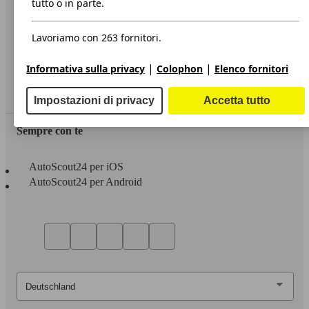
tutto o in parte.
Privacy
Lavoriamo con 263 fornitori.
Dichiarazione di Accessibilità
|
|
Informativa sulla privacy
Colophon
Elenco fornitori
Servizi
Area rivenditori
Impostazioni di privacy
Accetta tutto
Sempre con te
AutoScout24 per iOS
AutoScout24 per Android