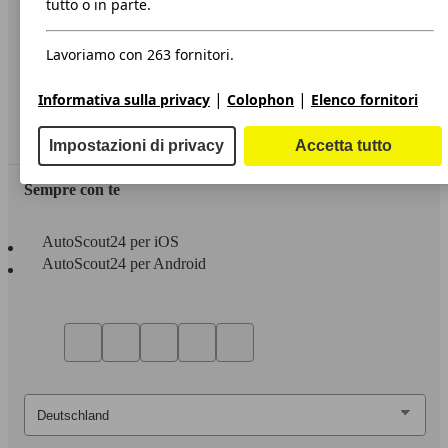
tutto o in parte.
Privacy
Lavoriamo con 263 fornitori.
Dichiarazione di Accessibilità
|
|
Informativa sulla privacy
Colophon
Elenco fornitori
Servizi
Area rivenditori
Impostazioni di privacy
Accetta tutto
Sempre con te
AutoScout24 per iOS
AutoScout24 per Android