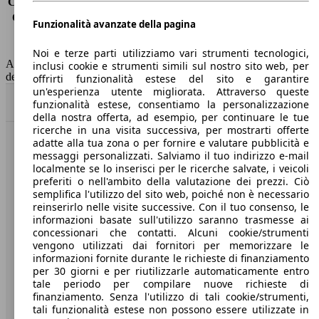
Consumo (extra-urbano)
4.0 l/100km
Consumo (combinato)*
4.7 l/100km
Funzionalità avanzate della pagina
Classe di emissione
Euro 6
Capacità del serbatoio
55 l
Noi e terze parti utilizziamo vari strumenti tecnologici,
AutoScout24 non si assume alcuna responsabilità per la correttezza
inclusi cookie e strumenti simili sul nostro sito web, per
dei dati.
offrirti funzionalità estese del sito e garantire
un'esperienza utente migliorata. Attraverso queste
Torna su
funzionalità estese, consentiamo la personalizzazione
della nostra offerta, ad esempio, per continuare le tue
ricerche in una visita successiva, per mostrarti offerte
adatte alla tua zona o per fornire e valutare pubblicità e
Benvenuti su AutoScout24, il mercato auto europeo.
messaggi personalizzati. Salviamo il tuo indirizzo e-mail
localmente se lo inserisci per le ricerche salvate, i veicoli
preferiti o nell'ambito della valutazione dei prezzi. Ciò
Società
semplifica l'utilizzo del sito web, poiché non è necessario
reinserirlo nelle visite successive. Con il tuo consenso, le
A proposito di AutoScout24
informazioni basate sull'utilizzo saranno trasmesse ai
concessionari che contatti. Alcuni cookie/strumenti
Stampa
vengono utilizzati dai fornitori per memorizzare le
informazioni fornite durante le richieste di finanziamento
Media
per 30 giorni e per riutilizzarle automaticamente entro
tale periodo per compilare nuove richieste di
Condizioni generali
finanziamento. Senza l'utilizzo di tali cookie/strumenti,
tali funzionalità estese non possono essere utilizzate in
Informazioni