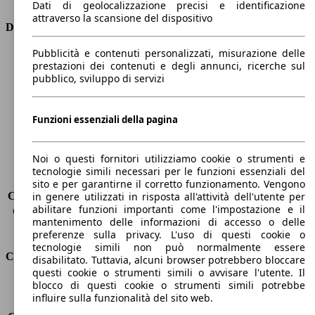
Dati di geolocalizzazione precisi e identificazione
attraverso la scansione del dispositivo
Dimensioni
Pubblicità e contenuti personalizzati, misurazione delle
Lunghezza
4780 mm
prestazioni dei contenuti e degli annunci, ricerche sul
Altezza
1420 mm
pubblico, sviluppo di servizi
Larghezza
1860 mm
Passo
2800 mm
Peso massimo
2146 kg
Funzioni essenziali della pagina
Carico massimo
-
Porte
5
Noi o questi fornitori utilizziamo cookie o strumenti e
Sedili
5
tecnologie simili necessari per le funzioni essenziali del
Carico sul tetto
-
sito e per garantirne il corretto funzionamento. Vengono
Capacità di traino (senza freni)
-
in genere utilizzati in risposta all'attività dell'utente per
abilitare funzioni importanti come l'impostazione e il
Capacità di traino (con freni)
1800 kg
mantenimento delle informazioni di accesso o delle
Volume del bagagliaio
530 l
preferenze sulla privacy. L'uso di questi cookie o
tecnologie simili non può normalmente essere
Consumi
disabilitato. Tuttavia, alcuni browser potrebbero bloccare
questi cookie o strumenti simili o avvisare l'utente. Il
blocco di questi cookie o strumenti simili potrebbe
Emissioni di CO2*
124 g/km (komb.)
influire sulla funzionalità del sito web.
Consumo (urbano)
5.9 l/100km