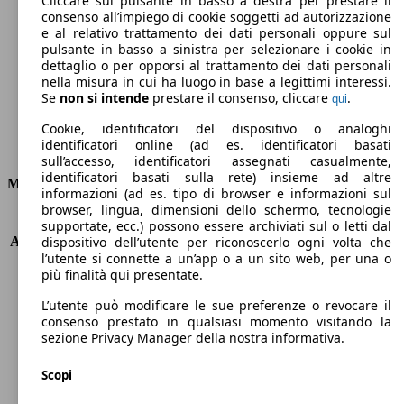
Cliccare sul pulsante in basso a destra per prestare il
consenso all’impiego di cookie soggetti ad autorizzazione
Emissioni di CO2 (combinato)*
e al relativo trattamento dei dati personali oppure sul
pulsante in basso a sinistra per selezionare i cookie in
dettaglio o per opporsi al trattamento dei dati personali
nella misura in cui ha luogo in base a legittimi interessi.
Se
non si intende
prestare il consenso, cliccare
.
qui
Ø 4.7 l/100km
Cookie, identificatori del dispositivo o analoghi
identificatori online (ad es. identificatori basati
Consumi
sull’accesso, identificatori assegnati casualmente,
identificatori basati sulla rete) insieme ad altre
Motore e Prestazioni
informazioni (ad es. tipo di browser e informazioni sul
browser, lingua, dimensioni dello schermo, tecnologie
KW (PS)
130 kW (177 PS)
supportate, ecc.) possono essere archiviati sul o letti dal
Accelerazione (0-100 km/h)
8.4s
dispositivo dell’utente per riconoscerlo ogni volta che
l’utente si connette a un’app o a un sito web, per una o
Velocità massima (km/h)
231 km/h
più finalità qui presentate.
Numero di marce
8
Coppia
400 nm
L’utente può modificare le sue preferenze o revocare il
Cilindrata
1997 ccm
consenso prestato in qualsiasi momento visitando la
sezione Privacy Manager della nostra informativa.
Carburante
Diesel
Cilindri
4
Scopi
Trasmissione
Automatico
Tipo di trazione
trazione anteriore