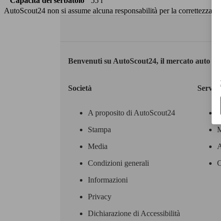
Capacità del serbatoio
55 l
AutoScout24 non si assume alcuna responsabilità per la correttezza dei
Benvenuti su AutoScout24, il mercato auto eu
Società
Servizi
A proposito di AutoScout24
Stampa
M
Media
A
Condizioni generali
C
Informazioni
Privacy
Dichiarazione di Accessibilità