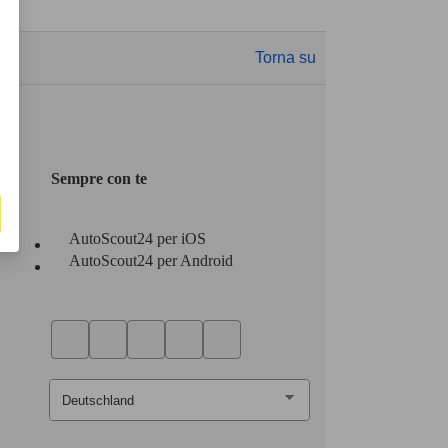
Torna su
Sempre con te
AutoScout24 per iOS
AutoScout24 per Android