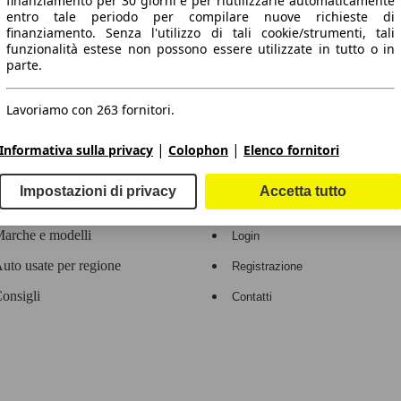
finanziamento per 30 giorni e per riutilizzarle automaticamente
entro tale periodo per compilare nuove richieste di
 dati.
finanziamento. Senza l'utilizzo di tali cookie/strumenti, tali
funzionalità estese non possono essere utilizzate in tutto o in
parte.
Lavoriamo con 263 fornitori.
ropeo.
|
|
Informativa sulla privacy
Colophon
Elenco fornitori
Area rivenditori
Impostazioni di privacy
Accetta tutto
Contatti
Servizi per i dealer
arche e modelli
Login
uto usate per regione
Registrazione
onsigli
Contatti