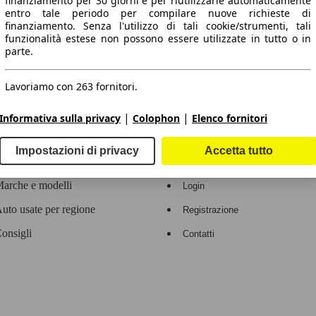
finanziamento per 30 giorni e per riutilizzarle automaticamente
entro tale periodo per compilare nuove richieste di
 dati.
finanziamento. Senza l'utilizzo di tali cookie/strumenti, tali
funzionalità estese non possono essere utilizzate in tutto o in
parte.
Lavoriamo con 263 fornitori.
ropeo.
|
|
Informativa sulla privacy
Colophon
Elenco fornitori
Area rivenditori
Impostazioni di privacy
Accetta tutto
Contatti
Servizi per i dealer
arche e modelli
Login
uto usate per regione
Registrazione
onsigli
Contatti