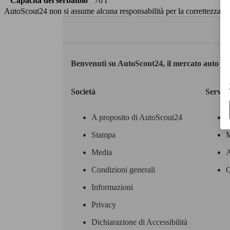
Capacità del serbatoio
70 l
AutoScout24 non si assume alcuna responsabilità per la correttezza dei
Benvenuti su AutoScout24, il mercato auto eu
Società
Servizi
A proposito di AutoScout24
Stampa
M
Media
A
Condizioni generali
C
Informazioni
Privacy
Dichiarazione di Accessibilità