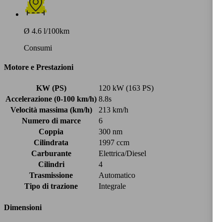
Ø 4.6 l/100km
Consumi
Motore e Prestazioni
KW (PS)
120 kW (163 PS)
Accelerazione (0-100 km/h)
8.8s
Velocità massima (km/h)
213 km/h
Numero di marce
6
Coppia
300 nm
Cilindrata
1997 ccm
Carburante
Elettrica/Diesel
Cilindri
4
Trasmissione
Automatico
Tipo di trazione
Integrale
Dimensioni