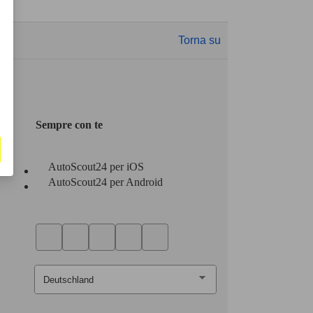
Torna su
Sempre con te
AutoScout24 per iOS
AutoScout24 per Android